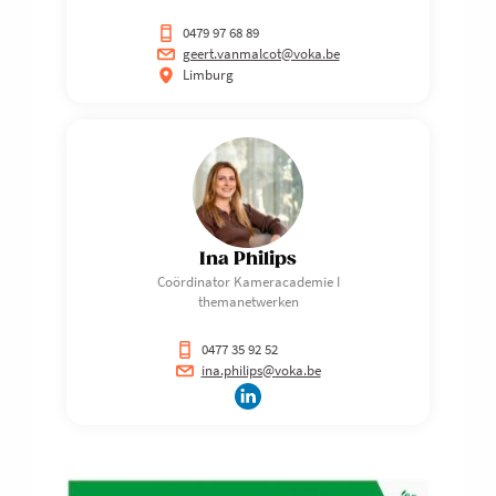
0479 97 68 89
geert.vanmalcot@voka.be
Limburg
Ina Philips
Coördinator Kameracademie I
themanetwerken
0477 35 92 52
ina.philips@voka.be