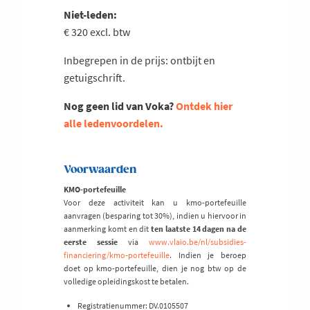
Niet-leden:
€ 320 excl. btw
Inbegrepen in de prijs: ontbijt en
getuigschrift.
Nog geen lid van Voka?
Ontdek hier
alle ledenvoordelen.
Voorwaarden
KMO-portefeuille
Voor deze activiteit kan u kmo-portefeuille
aanvragen (besparing tot 30%), indien u hiervoor in
aanmerking komt en dit
ten laatste 14 dagen na de
eerste sessie
via
www.vlaio.be/nl/subsidies-
financiering/kmo-portefeuille
. Indien je beroep
doet op kmo-portefeuille, dien je nog btw op de
volledige opleidingskost te betalen.
Registratienummer: DV.0105507