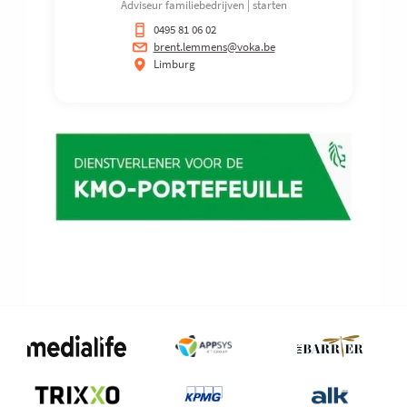
Adviseur familiebedrijven | starten
0495 81 06 02
brent.lemmens@voka.be
Limburg