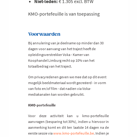
Niet-leden:
€ 1.305 excl. BTW
KMO-portefeuille is van toepassing
Voorwaarden
Bij annulering van je deelname op minder dan 30
dagen voor aanvang van het traject heeft de
opleidingsverstrekker Voka - Kamer van
Koophandel Limburg recht op 10% van het
totaalbedrag van het traject.
Om privacyredenen geven we mee dat op dit event
mogelijk beeldmateriaal wordt gecreëerd - in vorm
van foto en/of film - dat nadien via Voka-
mediakanalen kan worden gebruikt.
KMO-portefeuille
Voor deze activiteit kan u kmo-portefeuille
aanvragen (besparing tot 30%), indien u hiervoor in
aanmerking komt en dit ten laatste 14 dagen na de
eerste sessie via
www.kmo-portefeuille.be
. Indien je