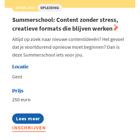
20 AUG 2026
OPLEIDING
Summerschool: Content zonder stress,
creatieve formats die blijven werken
Altijd op zoek naar nieuwe contentideeën? Het gevoel
dat je voortdurend opnieuw moet beginnen? Dan is
deze Summerschool iets voor jou.
Locatie
Gent
Prijs
250 euro
Lees meer
about
Summerschool:
INSCHRIJVEN
Content
zonder