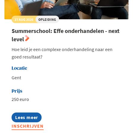
27 AUG 2026
OPLEIDING
Summerschool: Effe onderhandelen - next
level
Hoe leid je een complexe onderhandeling naar een
goed resultaat?
Locatie
Gent
Prijs
250 euro
Lees meer
about
Summerschool:
INSCHRIJVEN
Effe