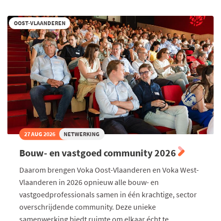
stress,
creatieve
formats
OOST-VLAANDEREN
die
blijven
werken
27 AUG 2026
NETWERKING
Bouw- en vastgoed community 2026
Daarom brengen Voka Oost-Vlaanderen en Voka West-
Vlaanderen in 2026 opnieuw alle bouw- en
vastgoedprofessionals samen in één krachtige, sector
overschrijdende community. Deze unieke
samenwerking biedt ruimte om elkaar écht te