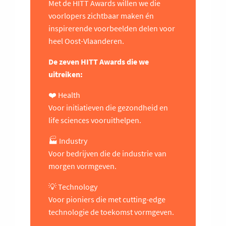
Met de HITT Awards willen we die
voorlopers zichtbaar maken én
inspirerende voorbeelden delen voor
heel Oost-Vlaanderen.
De zeven HITT Awards die we
uitreiken:
❤️ Health
Voor initiatieven die gezondheid en
life sciences vooruithelpen.
🏭 Industry
Voor bedrijven die de industrie van
morgen vormgeven.
💡 Technology
Voor pioniers die met cutting-edge
technologie de toekomst vormgeven.