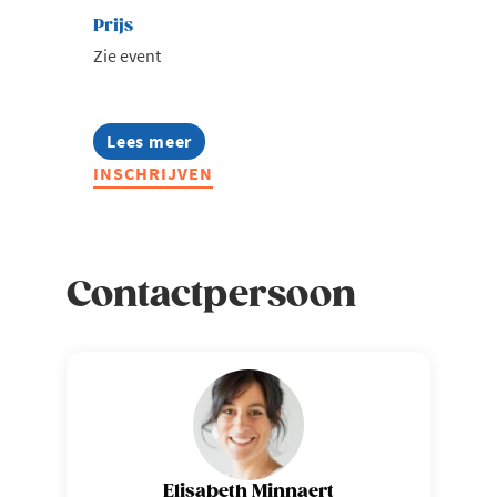
Prijs
Zie event
Lees meer
about
HITT
INSCHRIJVEN
Fest
-
Festival
voor
Health,
Contactpersoon
Industry,
Technology
Tomorrow
Elisabeth Minnaert