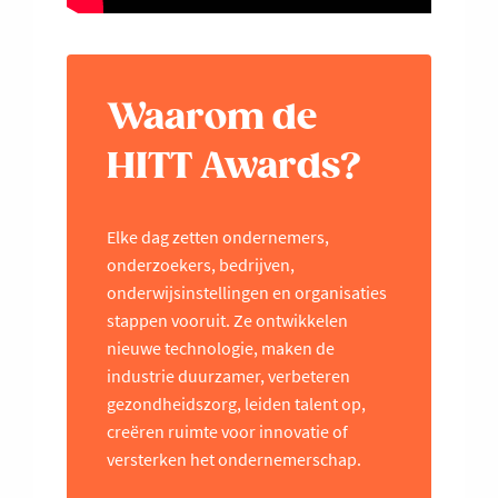
Waarom de
HITT Awards?
Elke dag zetten ondernemers,
onderzoekers, bedrijven,
onderwijsinstellingen en organisaties
stappen vooruit. Ze ontwikkelen
nieuwe technologie, maken de
industrie duurzamer, verbeteren
gezondheidszorg, leiden talent op,
creëren ruimte voor innovatie of
versterken het ondernemerschap.