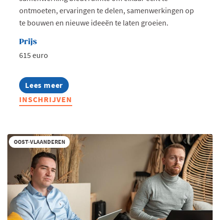
ontmoeten, ervaringen te delen, samenwerkingen op
te bouwen en nieuwe ideeën te laten groeien.
Prijs
615 euro
Lees meer
about
Bouw-
INSCHRIJVEN
en
vastgoed
community
2026
OOST-VLAANDEREN