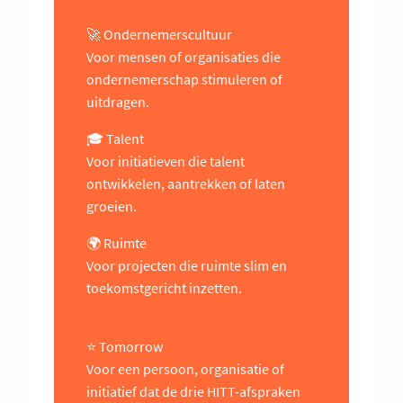
🚀 Ondernemerscultuur
Voor mensen of organisaties die
ondernemerschap stimuleren of
uitdragen.
🎓 Talent
Voor initiatieven die talent
ontwikkelen, aantrekken of laten
groeien.
🌍 Ruimte
Voor projecten die ruimte slim en
toekomstgericht inzetten.
⭐ Tomorrow
Voor een persoon, organisatie of
initiatief dat de drie HITT-afspraken