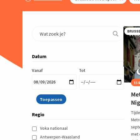
BRUSS
Datum
Vanaf
Tot
15 
Met
Ni
Tijd
Regio
Metr
sept
Voka nationaal 
met o
Antwerpen-Waasland 