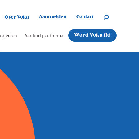
Aanmelden
Contact
Over Voka
rajecten
Aanbod per thema
Word Voka lid