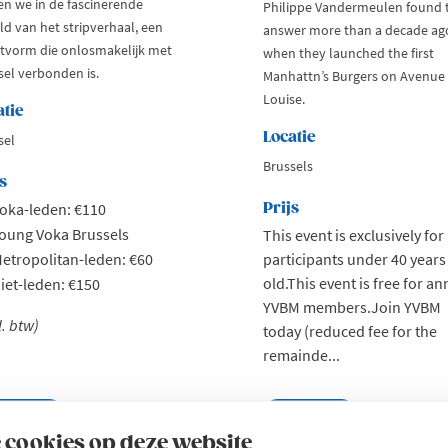
en we in de fascinerende
Philippe Vandermeulen found 
ld van het stripverhaal, een
answer more than a decade ag
tvorm die onlosmakelijk met
when they launched the first
sel verbonden is.
Manhattn’s Burgers on Avenue
Louise.
atie
Locatie
sel
Brussels
s
oka-leden: €110
Prijs
oung Voka Brussels
This event is exclusively for
etropolitan-leden: €60
participants under 40 years
old.This event is free for an
iet-leden: €150
YVBM members.Join YVBM
l. btw)
today (reduced fee for the
remainde...
es meer
out
Lees meer
about
tropolitan
YVBM
CHRIJVEN
INSCHRIJVEN
 cookies op deze website
ltural
-