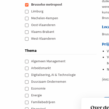
duik
Brusselse metropool 
were
Limburg 
kuns
Brus
Mechelen-Kempen 
Oost-Vlaanderen 
Loc
Vlaams-Brabant 
Brus
West-Vlaanderen 
Prij
Thema
V
Y
Algemeen Management 
M
Arbeidsmarkt 
N
Digitalisering, AI & Technologie 
(exc
Duurzaam Ondernemen 
Economie 
Energie 
Le
ab
Familiebedrijven 
Me
INS
Over de
Financieel 
Cu