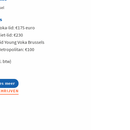
sel
s
oka-lid: €175 euro
iet-lid: €230
id Young Voka Brussels
etropolitan: €100
l. btw)
es meer
out
jaarslunch
CHRIJVEN
et
ris
lliès