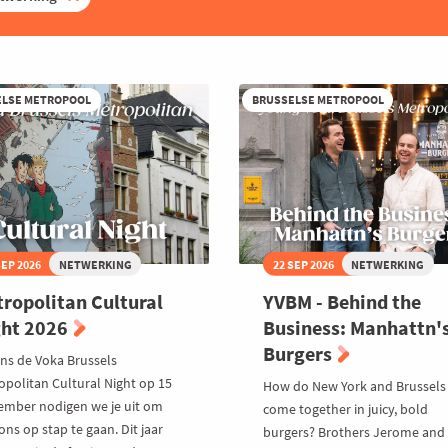
ELSE METROPOOL
BRUSSELSE METROPOOL
SEP 2026
NETWERKING
22 SEP 2026
NETWERKING
ropolitan Cultural
YVBM - Behind the
ght 2026
Business: Manhattn'
Burgers
ens de Voka Brussels
opolitan Cultural Night op 15
How do New York and Brussels
ember nodigen we je uit om
come together in juicy, bold
ns op stap te gaan. Dit jaar
burgers? Brothers Jerome and