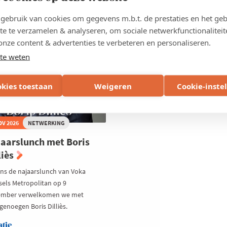
ght
Behind
26
the
ebruik van cookies om gegevens m.b.t. de prestaties en het geb
Business:
te te verzamelen & analyseren, om sociale netwerkfunctionaliteit
Manhattn's
ELSE METROPOOL
onze content & advertenties te verbeteren en personaliseren.
Burgers
te weten
okies toestaan
Weigeren
Cookie-inste
OV 2026
NETWERKING
aarslunch met Boris
liès
ens de najaarslunch van Voka
sels Metropolitan op 9
mber verwelkomen we met
genoegen Boris Dilliès.
atie