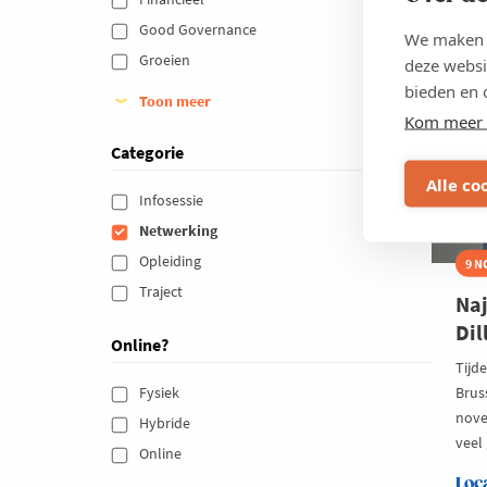
Ni
Good Governance 
20
We maken g
Groeien 
deze websi
BRUSS
bieden en 
Toon meer
Kom meer 
Categorie
Alle co
Infosessie 
Netwerking 
Opleiding 
9 N
Traject 
Naj
Dil
Online?
Tijd
Brus
Fysiek 
nove
Hybride 
veel 
Online 
Loc