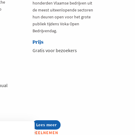
the
honderden Vlaamse bedrijven uit
o
de meest uiteenlopende sectoren
hun deuren open voor het grote
publiek tijdens Voka Open
Bedrijvendag.
Prijs
Gratis voor bezoekers
nual
Lees meer
about
Voka
DEELNEMEN
Open