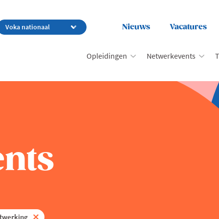
Nieuws
Vacatures
Opleidingen
Netwerkevents
T
nts
twerking