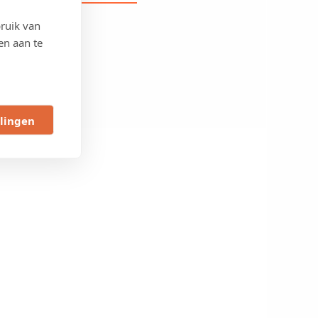
Bedrijvendag
|
ruik van
Ontdek
en aan te
ondernemend
Vlaanderen
llingen