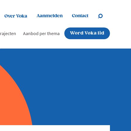
Aanmelden
Contact
Over Voka
rajecten
Aanbod per thema
Word Voka lid