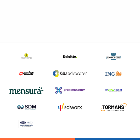
ATA-
Welzijn en gezondheidszorg
carnet!