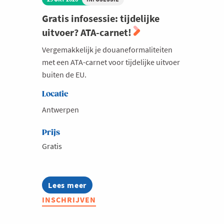
Milieu
Gratis infosessie: tijdelijke
uitvoer? ATA-carnet!
Mobiliteit
Netwerking
Vergemakkelijk je douaneformaliteiten
met een ATA-carnet voor tijdelijke uitvoer
Onderwijs
buiten de EU.
Opvolging en Overname
Locatie
Persoonlijke vaardigheden
Antwerpen
Regeringsvorming
Prijs
Retail
Gratis
Ruimtelijke ordening en Infrastructuur
Scale-ups
Lees meer
about
Starten
Gratis
INSCHRIJVEN
Strategie
infosessie:
tijdelijke
Supply Chain
uitvoer?