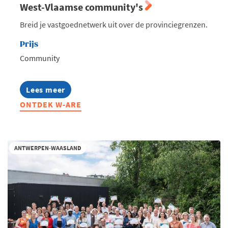
West-Vlaamse community's
Breid je vastgoednetwerk uit over de provinciegrenzen.
Prijs
Community
Lees meer
about
W-
ONTDEK W-ARE
ARE
2026:
Summerdrink
met
Oost-
ANTWERPEN-WAASLAND
en
West-
Vlaamse
community's