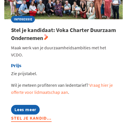
INFOSESSIE
Stel je kandidaat: Voka Charter Duurzaam
Ondernemen
Maak werk van je duurzaamheidsambities met het
VCDO.
Prijs
Zie prijstabel.
Wil je meteen profiteren van ledentarief?
Vraag hier je
offerte voor lidmaatschap aan
.
Lees meer
about
Stel
STEL JE KANDID…
je
kandidaat: