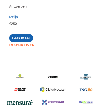
Antwerpen
Prijs
€250
Lees meer
about
Effectief
INSCHRIJVEN
sturen
met
performance
management