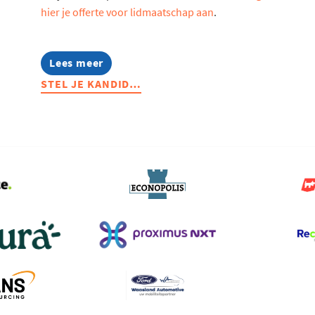
hier je offerte voor lidmaatschap aan
.
Lees meer
about
Stel
STEL JE KANDID…
je
kandidaat:
Voka
Charter
Duurzaam
Ondernemen