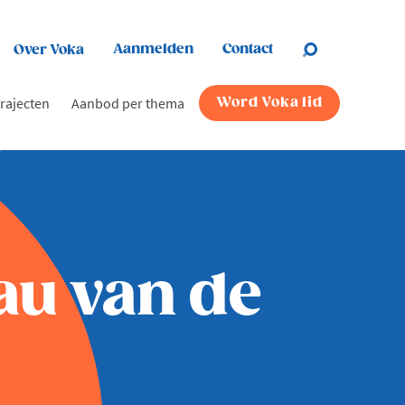
Aanmelden
Contact
Over Voka
rajecten
Aanbod per thema
Word Voka lid
au van de