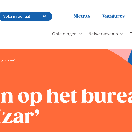
Nieuws
Vacatures
Opleidingen
Netwerkevents
T
g is bizar’
en op het bure
izar’