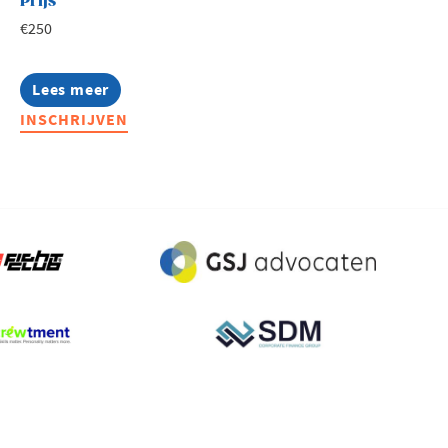
Prijs
€250
Lees meer
about
Effectief
INSCHRIJVEN
sturen
met
performance
management