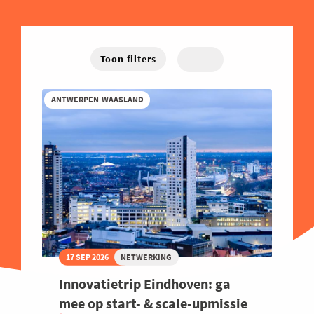
Energie
West-Vlaanderen
Hybride
Traject
Familiebedrijven
Online
Financieel
Toon filters
Good Governance
Groeien
ANTWERPEN-WAASLAND
Haven
Human Resources
Industrie
Innovatie
Internationaal Ondernemen
Juridisch
17 SEP 2026
NETWERKING
Logistiek en Transport
Innovatietrip Eindhoven: ga
Luchtvaart
mee op start- & scale-upmissie
Marketing & Sales