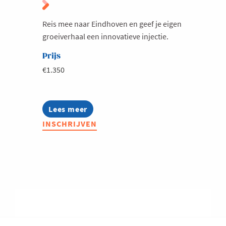
Milieu
Reis mee naar Eindhoven en geef je eigen
Mobiliteit
groeiverhaal een innovatieve injectie.
Netwerking
Prijs
Onderwijs
€1.350
Opvolging en Overname
Persoonlijke vaardigheden
Lees meer
about
Innovatietrip
Regeringsvorming
INSCHRIJVEN
Eindhoven:
Retail
ga
mee
Ruimtelijke ordening en Infrastructuur
op
start-
Scale-ups
&
scale-
Starten
upmissie
Strategie
Supply Chain