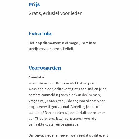
Prijs
Gratis, exlusief voor leden.
Extra info
Het is op dit moment niet mogelijk om in te
schrijven voor deze activiteit.
Voorwaarden
Annulatie
Voka - Kamer van Koophandel Antwerpen-
Waasland biedt je dit event gratis aan. Indien je na
eerdere aanmelding toch niet kan deelnemen,
vragen wij je ons uiterlijk de dag voor de activiteit
nog te verwittigen via mail. Verwittig je niet of
laattijdig? Dan moeten wij een forfait aanrekenen
van 75 euro (excl. btw) per persoon voor de
gemaakte kosten en organisatie.
Om privacyredenen geven we mee dat op dit event