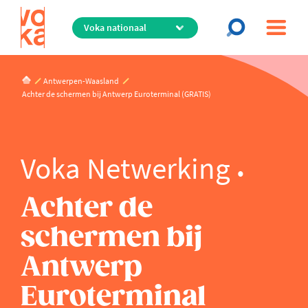
Overslaan
en
naar
de
inhoud
Antwerpen-Waasland
gaan
Achter de schermen bij Antwerp Euroterminal (GRATIS)
Voka Netwerking
Achter de
schermen bij
Antwerp
Euroterminal