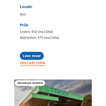
Locatie
Mol
Prijs
Leden: €50 (excl.btw)
Niet leden: €75 (excl.btw)
Lees meer
about
Jong
INSCHRIJVEN
Voka
Kempen
-
Talk
on
MECHELEN-KEMPEN
water
II