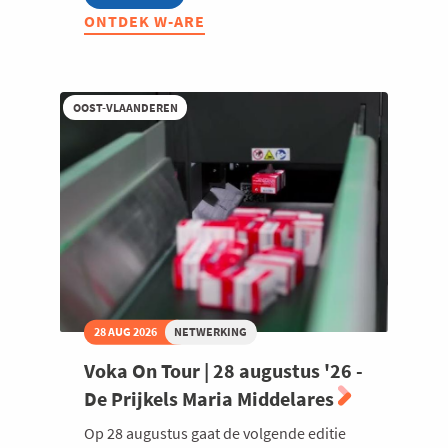
W-
ONTDEK W-ARE
ARE
2026:
Summerdrink
met
Oost-
OOST-VLAANDEREN
en
West-
Vlaamse
community's
28 AUG 2026
NETWERKING
Voka On Tour | 28 augustus '26 -
De Prijkels Maria Middelares
Op 28 augustus gaat de volgende editie