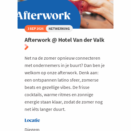
Europese
Unie
3 SEP 2026
NETWERKING
Afterwork @ Hotel Van der Valk
Net na de zomer opnieuw connecteren
met ondernemers in je buurt? Dan ben je
welkom op onze afterwork. Denk aan:
een ontspannen latino sfeer, zomerse
beats en gezellige vibes. De frisse
cocktails, warme ritmes en zonnige
energie staan klaar, zodat de zomer nog
net iéts langer duurt.
Locatie
Diegem