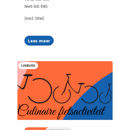
Niet-lid: €85
(excl. btw)
Lees meer
about
Bryo
Reconnect
LIMBURG