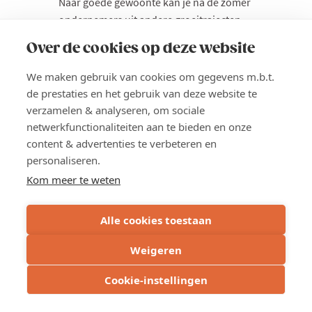
Naar goede gewoonte kan je na de zomer
ondernemers uit andere groeitrajecten
(Plato, Accelero, Familio en Flow) leren
Over de cookies op deze website
kennen tijdens de overkoepelende sessie
die deel uitmaakt van jouw traject. Dit jaar
We maken gebruik van cookies om gegevens m.b.t.
landen we aan het water waar je onder
de prestaties en het gebruik van deze website te
staalblauwe hemel en zon andere
verzamelen & analyseren, om sociale
ondernemers leert kennen.
netwerkfunctionaliteiten aan te bieden en onze
content & advertenties te verbeteren en
Locatie
personaliseren.
De Pinte
Kom meer te weten
Prijs
Alle cookies toestaan
Gratis
Weigeren
Lees meer
about
Cookie-instellingen
After
INSCHRIJVEN
Summer