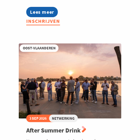
Lees meer
about
OCZ:
INSCHRIJVEN
Culinaire
fietsactiviteit
OOST-VLAANDEREN
3 SEP 2026
NETWERKING
After Summer Drink