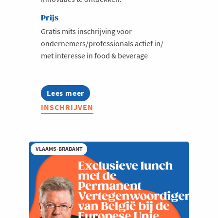
Prijs
Gratis mits inschrijving voor
ondernemers/professionals actief in/
met interesse in food & beverage
Lees meer
about
Jong
INSCHRIJVEN
Voka
Breakfastclub:
Food
&
Beverage
VLAAMS-BRABANT