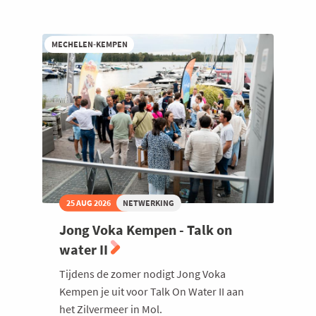
Suikerrock
Welzijn en gezondheidszorg
als
VIP
MECHELEN-KEMPEN
met
de
Voka
Muziek
Community
25 AUG 2026
NETWERKING
Jong Voka Kempen - Talk on
water II
Tijdens de zomer nodigt Jong Voka
Kempen je uit voor Talk On Water II aan
het Zilvermeer in Mol.