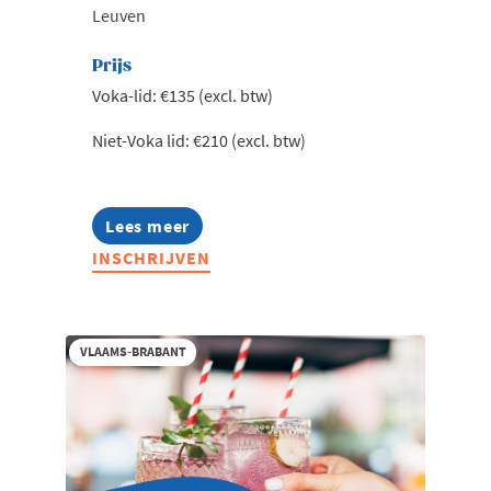
Leuven
Prijs
Voka-lid: €135 (excl. btw)
Niet-Voka lid: €210 (excl. btw)
Lees meer
about
Exclusieve
INSCHRIJVEN
lunch
met
Ambassadeur
Peter
Moors,
VLAAMS-BRABANT
Permanent
Vertegenwoordiger
van
België
bij
de