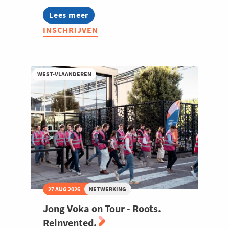
Lees meer
about
Bouw-
INSCHRIJVEN
en
vastgoed
community
2026
WEST-VLAANDEREN
27 AUG 2026
NETWERKING
Jong Voka on Tour - Roots.
Reinvented.