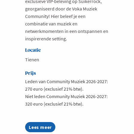
exclusieve VIP-beleving op Suikerrock,
georganiseerd door de Voka Muziek
Milieu
Community! Hier beleef je een
Mobiliteit
combinatie van muziek en
Netwerking
netwerkmomenten in een ontspannen en
inspirerende setting.
Onderwijs
Opvolging en Overname
Locatie
Tienen
Persoonlijke vaardigheden
Regeringsvorming
Prijs
Retail
Leden van Community Muziek 2026-2027:
270 euro (exclusief 21% btw).
Ruimtelijke ordening en Infrastructuur
Niet leden Community Muziek 2026-2027:
Scale-ups
320 euro (exclusief 21% btw).
Starten
Strategie
Lees meer
about
Supply Chain
Beleef