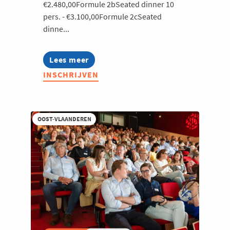
€2.480,00Formule 2bSeated dinner 10
pers. - €3.100,00Formule 2cSeated
dinne...
Lees meer
about
Zomerkasteelfeest
INSCHRIJVEN
2026
OOST-VLAANDEREN