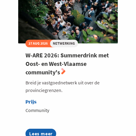
27 AUG 2026
NETWERKING
W-ARE 2026: Summerdrink met
Oost- en West-Vlaamse
community's
Breid je vastgoednetwerk uit over de
provinciegrenzen.
Prijs
Community
Lees meer
about