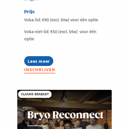
Prijs
Voka-lid: €40 (excl. btw) voor één optie
Voka niet-lid: €50 (excl. btw) voor één
optie
Lees meer
about
Afterwork
INSCHRIJVEN
@
Hotel
Van
der
Valk
VLAAMS-BRABANT