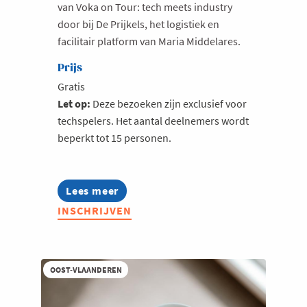
van Voka on Tour: tech meets industry
door bij De Prijkels, het logistiek en
facilitair platform van Maria Middelares.
Prijs
Gratis
Let op:
Deze bezoeken zijn exclusief voor
techspelers. Het aantal deelnemers wordt
beperkt tot 15 personen.
Lees meer
about
Voka
INSCHRIJVEN
On
Tour
|
28
augustus
OOST-VLAANDEREN
'26
-