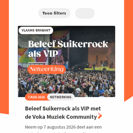
Energie
West-Vlaanderen
Hybride
Traject
Familiebedrijven
Toon filters
Online
Financieel
VLAAMS-BRABANT
Good Governance
Groeien
Haven
Human Resources
Industrie
Innovatie
Internationaal Ondernemen
7 AUG 2026
NETWERKING
Juridisch
Beleef Suikerrock als VIP met
Logistiek en Transport
de Voka Muziek Community
Luchtvaart
Neem op 7 augustus 2026 deel aan een
Marketing & Sales