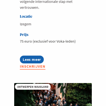
volgende internationale stap met
vertrouwen.
Locatie
Izegem
Prijs
75 euro (exclusief voor Voka-leden)
Lees meer
about
International
INSCHRIJVEN
Business
Happening
2026
ANTWERPEN-WAASLAND