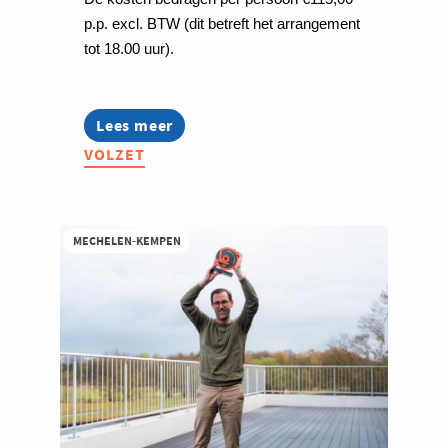
p.p. excl. BTW (dit betreft het arrangement
tot 18.00 uur).
Lees meer
about
Grenzeloos
VOLZET
Netwerkevent
-
PreuveneMeet
MECHELEN-KEMPEN