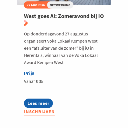
27 AUG 2026
NETWERKING
West goes AI: Zomeravond bij iO
Op donderdagavond 27 augustus
organiseert Voka Lokaal Kempen West
een “afsluiter van de zomer” bij iO in
Herentals, winnaar van de Voka Lokaal
Award Kempen West.
Prijs
Vanaf € 35
Lees meer
about
West
INSCHRIJVEN
goes
AI:
Zomeravond