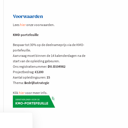
Voorwaarden
Lees
hier
onze voorwaarden.
KMO-portefeuille
Bespaar tot 30% op de deelnameprijs via de KMO-
portefeuille.
Aanvraag moet binnen de 14 kalenderdagen na de
start van de opleiding gebeuren.
Ons registratienummer:
DV.O104982
Projectbedrag:
€1200
Aantal opleidingsuren:
15
Thema:
Bedrijfsstrategie
Klik
hier
voor meer info.