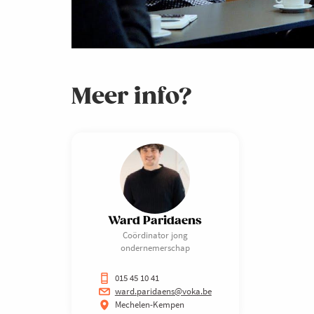
Meer info?
Ward Paridaens
Coördinator jong
ondernemerschap
015 45 10 41
ward.paridaens@voka.be
Mechelen-Kempen