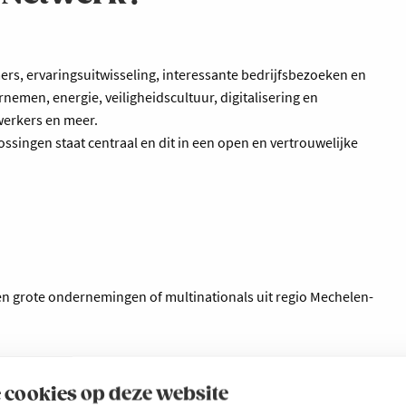
rs, ervaringsuitwisseling, interessante bedrijfsbezoeken en
emen, energie, veiligheidscultuur, digitalisering en
werkers en meer.
ssingen staat centraal en dit in een open en vertrouwelijke
en grote ondernemingen of multinationals uit regio Mechelen-
rs van Lerende
 cookies op deze website