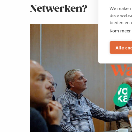
Netwerken?
We maken g
deze websi
bieden en 
Kom meer 
Alle co