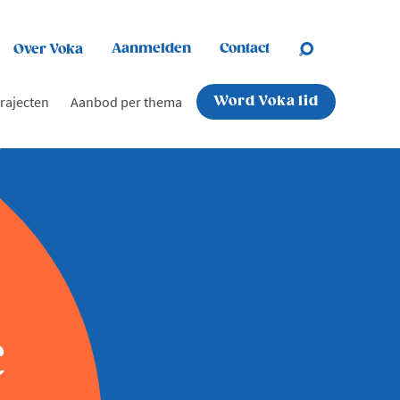
Aanmelden
Contact
Over Voka
rajecten
Aanbod per thema
Word Voka lid
c