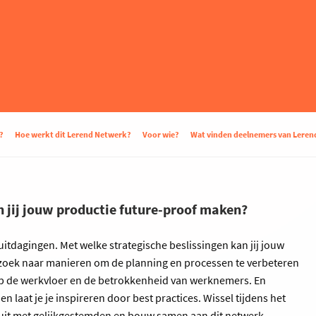
?
Hoe werkt dit Lerend Netwerk?
Voor wie?
Wat vinden deelnemers van Lere
n jij jouw productie future-proof maken?
uitdagingen. Met welke strategische beslissingen kan jij jouw
 zoek naar manieren om de planning en processen te verbeteren
op de werkvloer en de betrokkenheid van werknemers. En
en laat je je inspireren door best practices. Wissel tijdens het
 uit met gelijkgestemden en bouw samen aan dit netwerk.