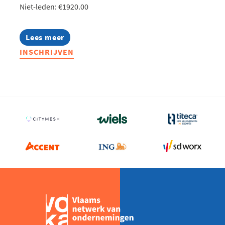
Niet-leden: €1920.00
Lees meer
about
Lerend
INSCHRIJVEN
Netwerk
Production
Teamleader
2026