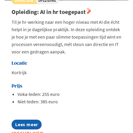
20 AUG 2026
OPLEIDING
Opleiding: AI in hr toegepast
Til je hr-werking naar een hoger niveau met AI die écht
helpt in je dagelijkse praktijk. In deze opleiding ontdek
je hoe je met een paar slimme toepassingen tijd wint en
processen vereenvoudigt, mét steun van directie en IT
voor een gedragen aanpak.
Locatie
Kortrijk
Prijs
Voka-leden: 255 euro
Niet-leden: 385 euro
Lees meer
about
Opleiding: