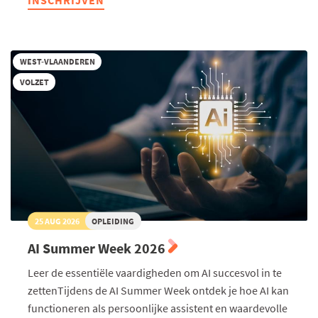
INSCHRIJVEN
AI
in
hr
toegepast
WEST-VLAANDEREN
VOLZET
25 AUG 2026
OPLEIDING
AI Summer Week 2026
Leer de essentiële vaardigheden om AI succesvol in te
zettenTijdens de AI Summer Week ontdek je hoe AI kan
functioneren als persoonlijke assistent en waardevolle