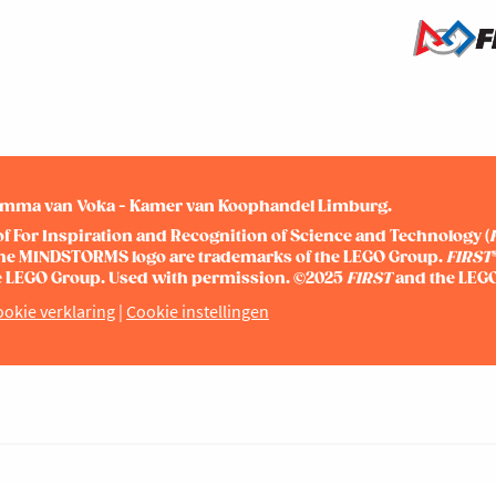
gramma van Voka - Kamer van Koophandel Limburg.
of For Inspiration and Recognition of Science and Technology (
he MINDSTORMS logo are trademarks of the LEGO Group.
FIRST
the LEGO Group. Used with permission. ©2025
FIRST
and the LEGO
okie verklaring
|
Cookie instellingen