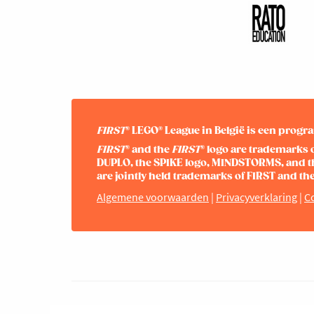
FIRST
® LEGO® League in België is een pro
FIRST
® and the
FIRST
® logo are trademarks 
DUPLO, the SPIKE logo, MINDSTORMS, and t
are jointly held trademarks of FIRST and 
Algemene voorwaarden
|
Privacyverklaring
|
Co