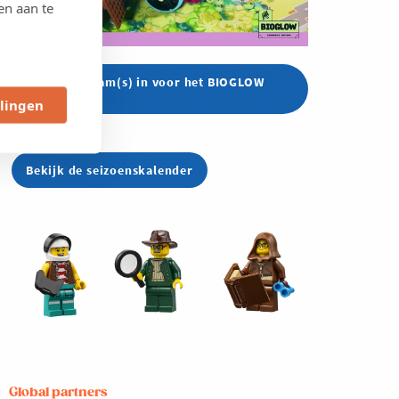
en aan te
Schrijf je team(s) in voor het BIOGLOW
seizoen
llingen
Bekijk de seizoenskalender
Global partners