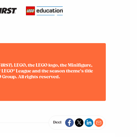
FIRST
). LEGO, the LEGO logo, the Minifigure,
® LEGO® League and the season theme's title
 Group. All rights reserved.
Deel