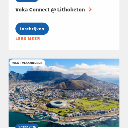
Voka Connect @ Lithobeton
Inschrijven
LEES MEER
ABOUT
VOKA
CONNECT
@
WEST-VLAANDEREN
LITHOBETON
17 SEP 2026