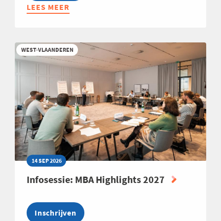
LEES MEER
ABOUT
LEREND
NETWERK
PRODUCTION
WEST-VLAANDEREN
TEAMLEADER
2026
14 SEP 2026
Infosessie: MBA Highlights 2027
Inschrijven