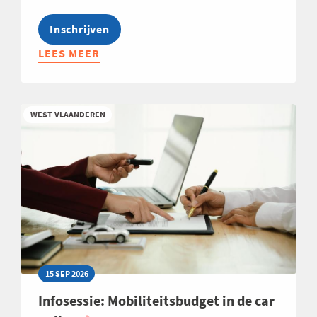
Inschrijven
LEES MEER
ABOUT
OPLEIDING:
ALLES
WAT
WEST-VLAANDEREN
JE
MOET
WETEN
OVER
DE
INCOTERMS®
2020
-
EDITIE
2026
15 SEP 2026
Infosessie: Mobiliteitsbudget in de car