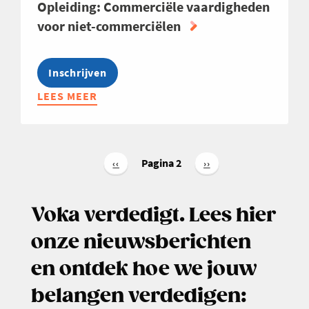
Opleiding: Commerciële vaardigheden
voor niet-commerciëlen
Inschrijven
LEES MEER
ABOUT
OPLEIDING:
COMMERCIËLE
VAARDIGHEDEN
Paginering
VOOR
Pagina 2
Vorige
‹‹
Volgende
››
pagina
pagina
NIET-
COMMERCIËLEN
Voka verdedigt. Lees hier
onze nieuwsberichten
en ontdek hoe we jouw
belangen verdedigen: