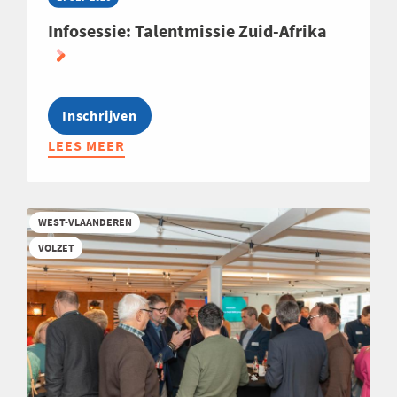
Infosessie: Talentmissie Zuid-Afrika
Inschrijven
LEES MEER
ABOUT
INFOSESSIE:
TALENTMISSIE
ZUID-
WEST-VLAANDEREN
AFRIKA
VOLZET