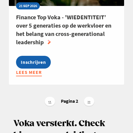
21 SEP 2026
Finance Top Voka - 'WIEDENTITEIT’
over 5 generaties op de werkvloer en
het belang van cross-generational
leadership
Inschrijven
LEES MEER
ABOUT
FINANCE
TOP
VOKA
Paginering
-
Pagina 2
Vorige
‹‹
Volgende
››
pagina
pagina
'WIEDENTITEIT’
OVER
Voka versterkt. Check
5
GENERATIES