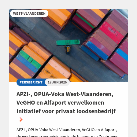
WEST-VLAANDEREN
PERSBERICHT
18 JUN 2026
APZI-, OPUA-Voka West-Vlaanderen,
VeGHO en Alfaport verwelkomen
initiatief voor privaat loodsenbedrijf
APZI-, OPUA-Voka West-Vlaanderen, VeGHO en Alfaport,
de werkgeversverenigingen in de havens van Zeebrugge,