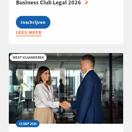
Business Club Legal 2026
Inschrijven
LEES MEER
ABOUT
BUSINESS
CLUB
LEGAL
WEST-VLAANDEREN
2026
16 SEP 2026