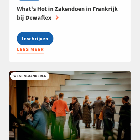
What's Hot in Zakendoen in Frankrijk
bij Dewaflex
Inschrijven
LEES MEER
ABOUT
WHAT'S
HOT
IN
WEST-VLAANDEREN
ZAKENDOEN
IN
FRANKRIJK
BIJ
DEWAFLEX