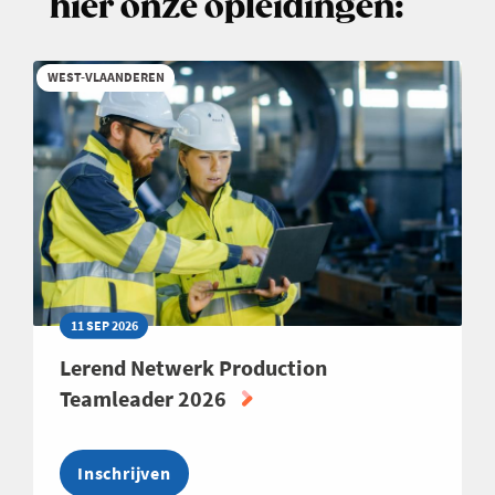
hier onze opleidingen:
OP
DE
WERKVLOER
WEST-VLAANDEREN
EN
HET
BELANG
VAN
CROSS-
GENERATIONAL
LEADERSHIP
11 SEP 2026
Lerend Netwerk Production
Teamleader 2026
Inschrijven