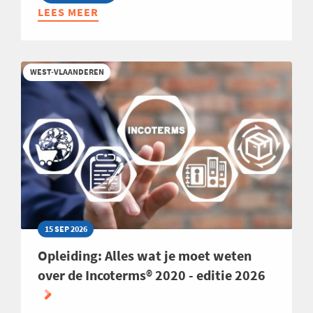
LEES MEER
ABOUT
INFOSESSIE:
MBA
HIGHLIGHTS
WEST-VLAANDEREN
2027
15 SEP 2026
Opleiding: Alles wat je moet weten
over de Incoterms® 2020 - editie 2026