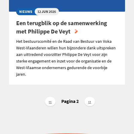
NIEUWS
12 JUN 2026
Een terugblik op de samenwerking
met Philippe De Veyt
Het bestuurscomité en de Raad van Bestuur van Voka
West-Vlaanderen willen hun bijzondere dank uitspreken
aan uittredend voorzitter Philippe De Veyt voor zijn
sterke engagement en inzet voor de organisatie en de
West-Vlaamse ondernemers gedurende de voorbije
jaren.
Paginering
Pagina 2
Vorige
‹‹
Volgende
››
pagina
pagina