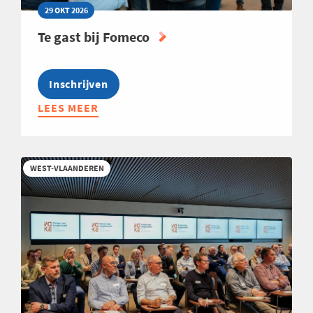
29 OKT 2026
Te gast bij Fomeco
Inschrijven
LEES MEER
ABOUT
TE
GAST
BIJ
WEST-VLAANDEREN
FOMECO