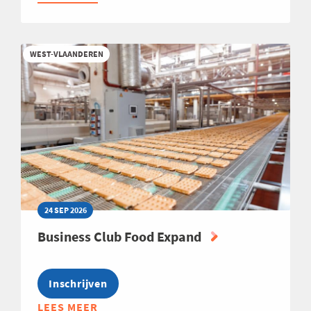
BUSINESS
CLUB
INTERNATIONAL
WEST-VLAANDEREN
SALES
2026
24 SEP 2026
Business Club Food Expand
Inschrijven
LEES MEER
ABOUT