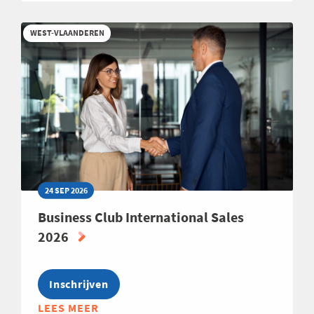
NETWERK
HR
WEST-VLAANDEREN
HAVEN
ZEEBRUGGE-
OOSTENDE
2026
24 SEP 2026
Business Club International Sales
2026
Inschrijven
LEES MEER
ABOUT