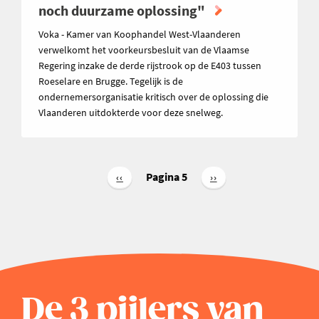
noch duurzame oplossing"
Voka - Kamer van Koophandel West-Vlaanderen
verwelkomt het voorkeursbesluit van de Vlaamse
Regering inzake de derde rijstrook op de E403 tussen
Roeselare en Brugge. Tegelijk is de
ondernemersorganisatie kritisch over de oplossing die
Vlaanderen uitdokterde voor deze snelweg.
Paginering
Pagina 5
Vorige
‹‹
Volgende
››
pagina
pagina
De 3 pijlers van