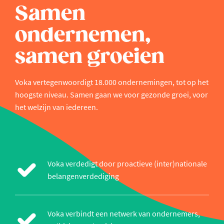
Samen
ondernemen,
samen groeien
Voka vertegenwoordigt 18.000 ondernemingen, tot op het
hoogste niveau. Samen gaan we voor gezonde groei, voor
het welzijn van iedereen.
Voka verdedigt door proactieve (inter)nationale
belangenverdediging
Voka verbindt een netwerk van ondernemers,