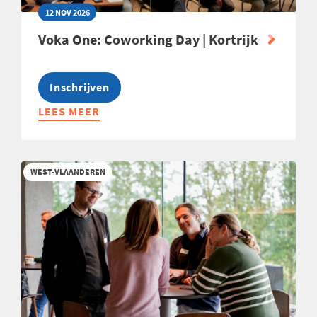
12 NOV 2026
Voka One: Coworking Day | Kortrijk
Inschrijven
LEES MEER
ABOUT
VOKA
ONE:
COWORKING
WEST-VLAANDEREN
DAY
|
KORTRIJK