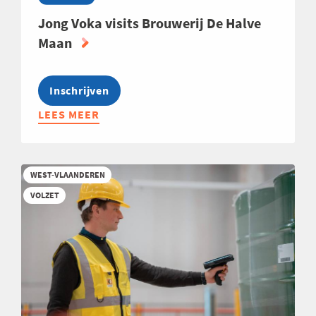
Jong Voka visits Brouwerij De Halve
Maan
Inschrijven
LEES MEER
ABOUT
JONG
VOKA
VISITS
WEST-VLAANDEREN
BROUWERIJ
VOLZET
DE
HALVE
MAAN