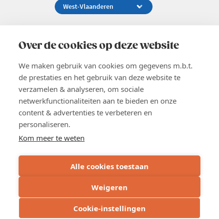
Koningsstraat 154-158, 1000 Brussel
02 229 81 11
Over de cookies op deze website
info@voka.be
We maken gebruik van cookies om gegevens m.b.t.
de prestaties en het gebruik van deze website te
verzamelen & analyseren, om sociale
netwerkfunctionaliteiten aan te bieden en onze
content & advertenties te verbeteren en
EN
personaliseren.
Pers
Nieuwsbrief
Kom meer te weten
Vacatures
Word lid
Alle cookies toestaan
Voka 2026
Algemene voorwaarden
Weigeren
Privacyverklaring
Cookie verklaring
Cookie-instellingen
Cookie instellingen
BE 0413.673.821 - RPR: Brussel