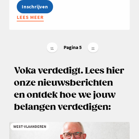
Inschrijven
LEES MEER
ABOUT
BRYO
STARTUP
ADVANCED
Paginering
WEST-
Pagina 5
Vorige
‹‹
Volgende
››
pagina
pagina
VLAANDEREN
-
Voka verdedigt. Lees hier
NAJAAR
2026
onze nieuwsberichten
en ontdek hoe we jouw
belangen verdedigen:
WEST-VLAANDEREN