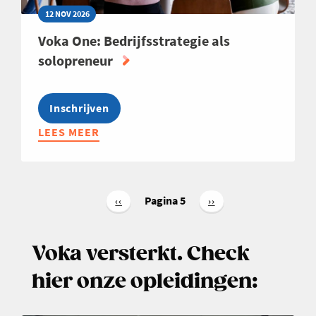
12 NOV 2026
Voka One: Bedrijfsstrategie als
solopreneur
Inschrijven
LEES MEER
ABOUT
VOKA
ONE:
BEDRIJFSSTRATEGIE
Paginering
ALS
Pagina 5
Vorige
‹‹
Volgende
››
pagina
pagina
SOLOPRENEUR
Voka versterkt. Check
hier onze opleidingen: