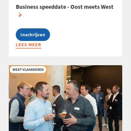
Business speeddate - Oost meets West
Inschrijven
LEES MEER
ABOUT
BUSINESS
SPEEDDATE
-
WEST-VLAANDEREN
OOST
MEETS
WEST