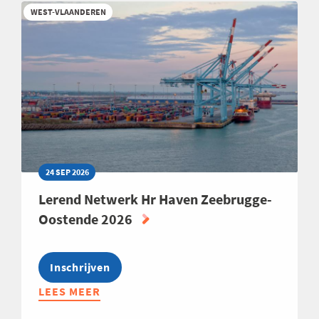
SALES
WEST-VLAANDEREN
MANAGERS
24 SEP 2026
Lerend Netwerk Hr Haven Zeebrugge-
Oostende 2026
Inschrijven
LEES MEER
ABOUT
LEREND