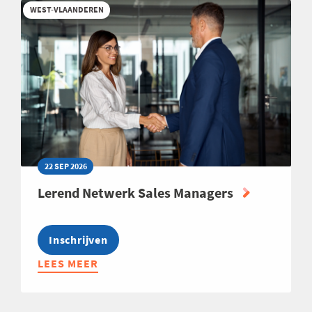
WEST-VLAANDEREN
22 SEP 2026
Lerend Netwerk Sales Managers
Inschrijven
LEES MEER
ABOUT
LEREND
NETWERK