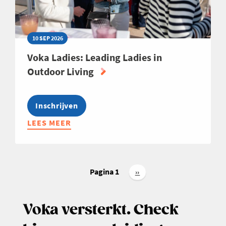
10 SEP 2026
Voka Ladies: Leading Ladies in
Outdoor Living
Inschrijven
LEES MEER
ABOUT
VOKA
LADIES:
LEADING
Paginering
LADIES
Pagina 1
Volgende
››
pagina
IN
OUTDOOR
Voka versterkt. Check
LIVING