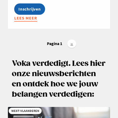
Inschrijven
LEES MEER
ABOUT
OPLEIDING:
HET
ABC
Paginering
VAN
Pagina 1
Volgende
››
pagina
BTW,
OPFRISSING
Voka verdedigt. Lees hier
BASISREGELS
(EN
onze nieuwsberichten
NIEUWIGHEDEN)
en ontdek hoe we jouw
belangen verdedigen:
WEST-VLAANDEREN