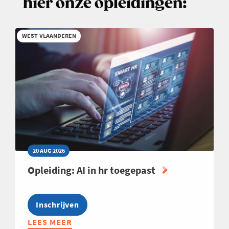
hier onze opleidingen:
WEST-VLAANDEREN
20 AUG 2026
Opleiding: AI in hr toegepast
Inschrijven
LEES MEER
ABOUT