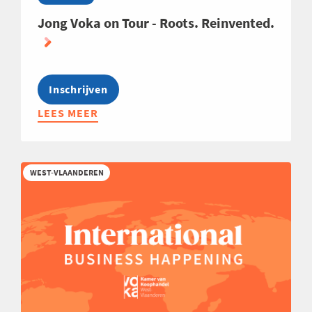
Jong Voka on Tour - Roots. Reinvented.
Inschrijven
LEES MEER
ABOUT
JONG
VOKA
ON
WEST-VLAANDEREN
TOUR
-
ROOTS.
REINVENTED.