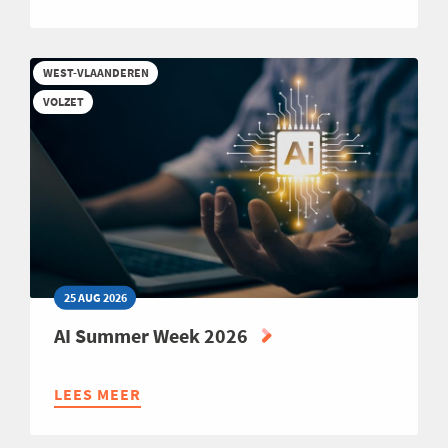
OPLEIDING:
AI
IN
WEST-VLAANDEREN
HR
VOLZET
TOEGEPAST
25 AUG 2026
AI Summer Week 2026
LEES MEER
ABOUT
AI
SUMMER