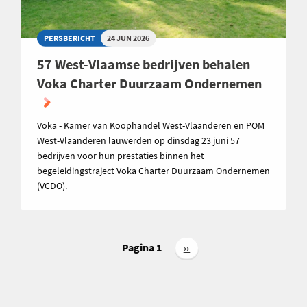
PERSBERICHT
24 JUN 2026
57 West-Vlaamse bedrijven behalen
Voka Charter Duurzaam Ondernemen
Voka - Kamer van Koophandel West-Vlaanderen en POM
West-Vlaanderen lauwerden op dinsdag 23 juni 57
bedrijven voor hun prestaties binnen het
begeleidingstraject Voka Charter Duurzaam Ondernemen
(VCDO).
Paginering
Pagina 1
Volgende
››
pagina