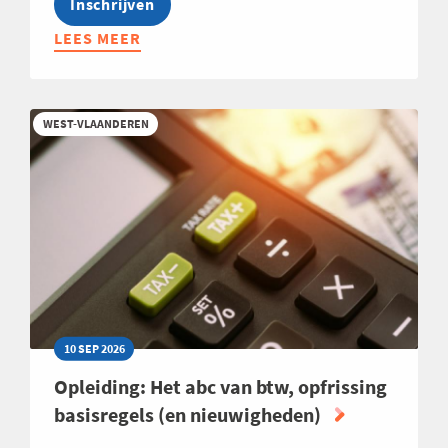
Inschrijven
LEES MEER
ABOUT
LEREND
NETWERK
MANAGEMENT
WEST-VLAANDEREN
ASSISTANTS
2026
10 SEP 2026
Opleiding: Het abc van btw, opfrissing
basisregels (en nieuwigheden)