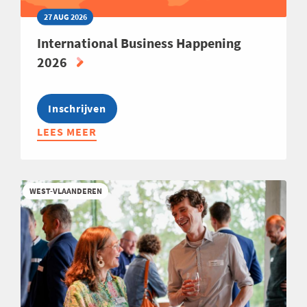
27 AUG 2026
International Business Happening
2026
Inschrijven
LEES MEER
ABOUT
INTERNATIONAL
BUSINESS
HAPPENING
WEST-VLAANDEREN
2026