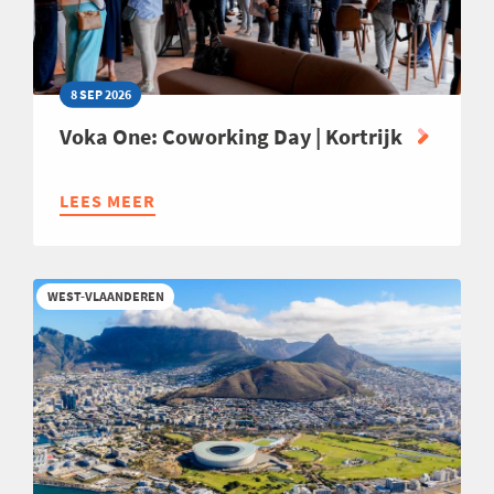
8 SEP 2026
Voka One: Coworking Day | Kortrijk
LEES MEER
ABOUT
VOKA
ONE:
COWORKING
WEST-VLAANDEREN
DAY
|
KORTRIJK