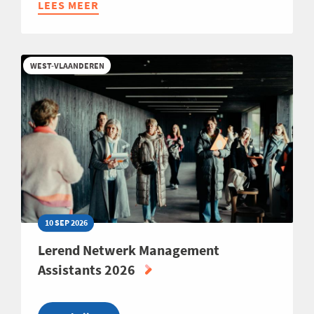
LEES MEER
ABOUT
LEREND
NETWERK
QUALITY
WEST-VLAANDEREN
2026
10 SEP 2026
Lerend Netwerk Management
Assistants 2026