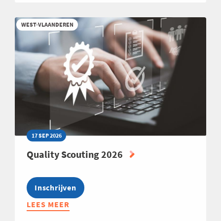
CLUB
INTERNATIONAL
WEST-VLAANDEREN
EXPANSION
2026
17 SEP 2026
Quality Scouting 2026
Inschrijven
LEES MEER
ABOUT
QUALITY