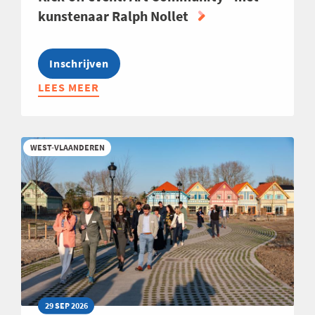
kunstenaar Ralph Nollet
Inschrijven
LEES MEER
ABOUT
KICK-
OFF
EVENT:
WEST-VLAANDEREN
ART
COMMUNITY
-
MET
KUNSTENAAR
RALPH
NOLLET
29 SEP 2026