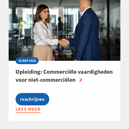
16 SEP 2026
Opleiding: Commerciële vaardigheden
voor niet-commerciëlen
Inschrijven
LEES MEER
ABOUT
OPLEIDING:
COMMERCIËLE