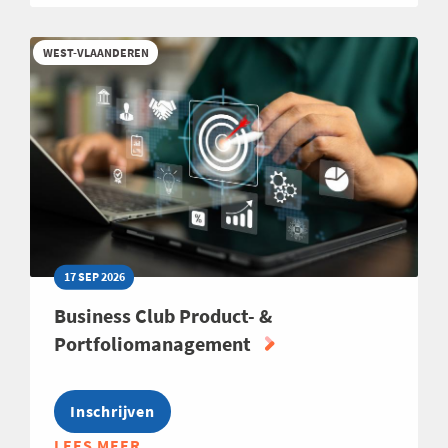
SCOUTING
2026
WEST-VLAANDEREN
17 SEP 2026
Business Club Product- &
Portfoliomanagement
Inschrijven
LEES MEER
ABOUT