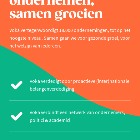
ondernemen,
samen groeien
Voka vertegenwoordigt 18.000 ondernemingen, tot op het
hoogste niveau. Samen gaan we voor gezonde groei, voor
het welzijn van iedereen.
Voka verdedigt door proactieve (inter)nationale
belangenverdediging
Voka verbindt een netwerk van ondernemers,
politici & academici