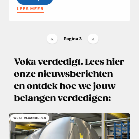
LEES MEER
ABOUT
OPLEIDING:
FINANCIEEL
INZICHT
Paginering
VOOR
Pagina 3
Vorige
‹‹
Volgende
››
pagina
pagina
NIET-
FINANCIËLEN
Voka verdedigt. Lees hier
2026
onze nieuwsberichten
en ontdek hoe we jouw
belangen verdedigen:
WEST-VLAANDEREN