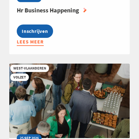
Hr Business Happening
Inschrijven
LEES MEER
ABOUT
HR
BUSINESS
HAPPENING
WEST-VLAANDEREN
VOLZET
25 SEP 2026