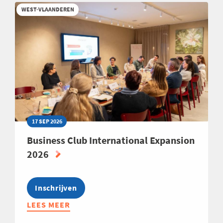
ENERGIE
WEST-VLAANDEREN
2026-
2027
17 SEP 2026
Business Club International Expansion
2026
Inschrijven
LEES MEER
ABOUT
BUSINESS