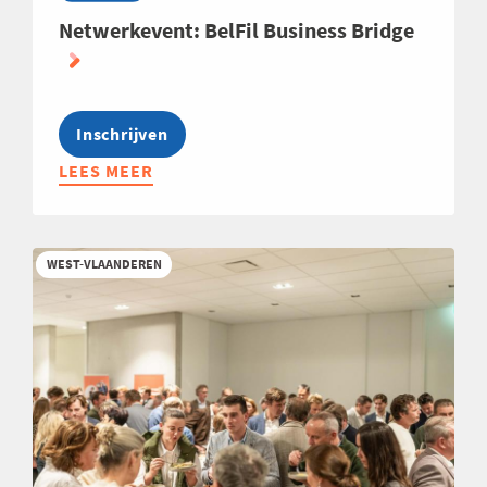
Netwerkevent: BelFil Business Bridge
Inschrijven
LEES MEER
ABOUT
NETWERKEVENT:
BELFIL
BUSINESS
WEST-VLAANDEREN
BRIDGE