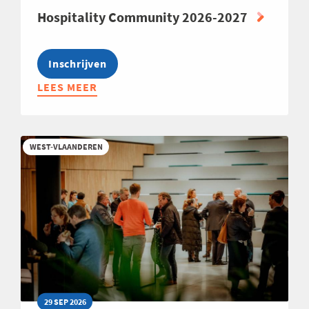
Hospitality Community 2026-2027
Inschrijven
LEES MEER
ABOUT
HOSPITALITY
COMMUNITY
2026-
WEST-VLAANDEREN
2027
29 SEP 2026