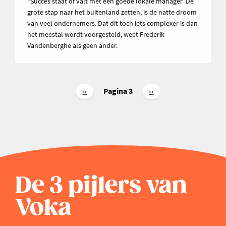
“Succes staat of valt met een goede lokale manager”De
grote stap naar het buitenland zetten, is de natte droom
van veel ondernemers. Dat dit toch iets complexer is dan
het meestal wordt voorgesteld, weet Frederik
Vandenberghe als geen ander.
Paginering
Pagina 3
Vorige
‹‹
Volgende
››
pagina
pagina
De 3 pijlers van
Voka