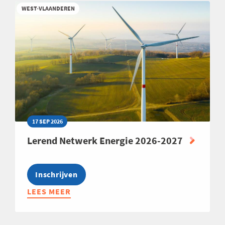
VAARDIGHEDEN
WEST-VLAANDEREN
VOOR
NIET-
COMMERCIËLEN
17 SEP 2026
Lerend Netwerk Energie 2026-2027
Inschrijven
LEES MEER
ABOUT
LEREND
NETWERK