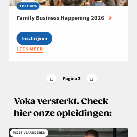
1 OKT 2026
Family Business Happening 2026
Inschrijven
LEES MEER
ABOUT
FAMILY
BUSINESS
HAPPENING
Paginering
2026
Pagina 3
Vorige
‹‹
Volgende
››
pagina
pagina
Voka versterkt. Check
hier onze opleidingen:
WEST-VLAANDEREN