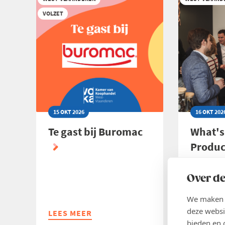
|
DENY
VOLZET
ONTDEK
LOGISTI
ONDERNEMEND
VLAANDEREN
15 OKT 2026
16 OKT 202
Te gast bij Buromac
What's
Produc
Pilipili
Over de
Inschr
We maken g
deze websi
LEES MEER
ABOUT
LEES ME
ABOUT
bieden en 