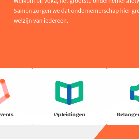
Welkom bij Voka, het grootste ondernemersnet
Samen zorgen we dat ondernemerschap hier groei
welzijn van iedereen.
vents
Opleidingen
Belange