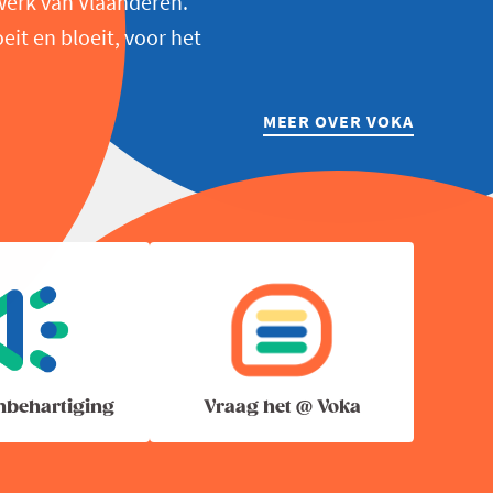
werk van Vlaanderen.
t en bloeit, voor het
MEER OVER VOKA
nbehartiging
Vraag het @ Voka