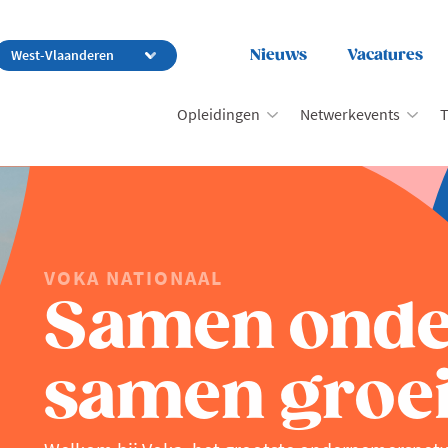
Nieuws
Vacatures
Opleidingen
Netwerkevents
T
VOKA NATIONAAL
Samen ond
samen groei