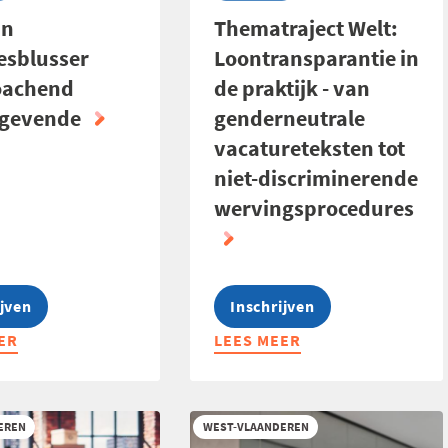
an
Thematraject Welt:
esblusser
Loontransparantie in
oachend
de praktijk - van
ggevende
genderneutrale
vacatureteksten tot
niet-discriminerende
wervingsprocedures
ijven
Inschrijven
ER
LEES MEER
ABOUT
THEMATRAJECT
WELT:
ESBLUSSER
LOONTRANSPARANTIE
EREN
WEST-VLAANDEREN
IN