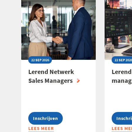
2027
COACHE
LEIDIN
22 SEP 2026
22 SEP 202
Lerend Netwerk
Lerend
Sales Managers
manag
Inschrijven
Inschr
LEES MEER
ABOUT
LEES ME
ABOUT