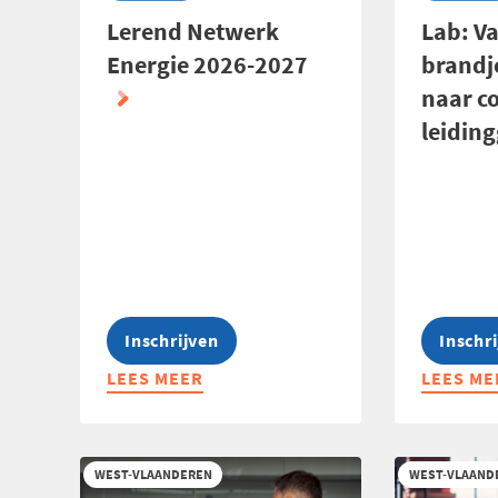
Lerend Netwerk
Lab: V
Energie 2026-2027
brandj
naar c
leidin
Inschrijven
Inschr
LEES MEER
ABOUT
LEES ME
ABOUT
LEREND
LAB:
NETWERK
VAN
ENERGIE
BRANDJ
WEST-VLAANDEREN
WEST-VLAAND
2026-
NAAR