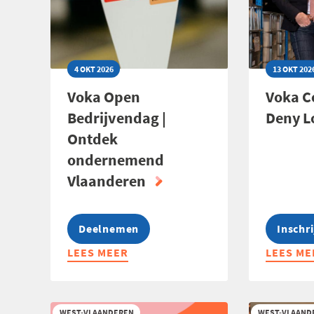
4 OKT 2026
13 OKT 202
Voka Open
Voka C
Bedrijvendag |
Deny L
Ontdek
ondernemend
Vlaanderen
Deelnemen
Inschr
LEES MEER
ABOUT
LEES ME
ABOUT
VOKA
VOKA
OPEN
CONNEC
BEDRIJVENDAG
@
WEST-VLAANDEREN
WEST-VLAAND