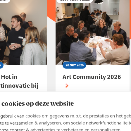
POPPIES
CS
BAKERIES
6
20 OKT 2026
 Hot in
Art Community 2026
tinnovatie bij
 cookies op deze website
ijven
Inschrijven
ebruik van cookies om gegevens m.b.t. de prestaties en het geb
te te verzamelen & analyseren, om sociale netwerkfunctionaliteit
ER
LEES MEER
ABOUT
onze content & advertenties te verbeteren en personaliseren.