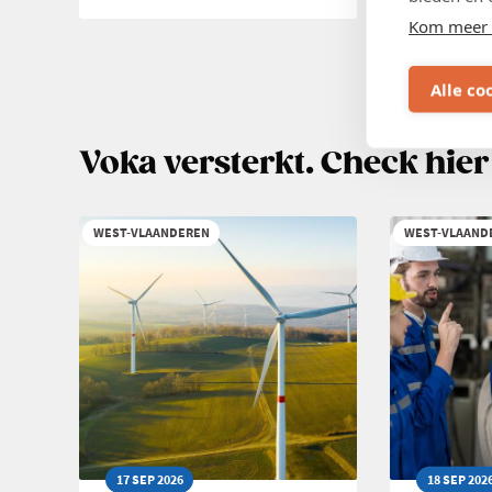
TE
WHAT'S
Kom meer 
GAST
HOT
BIJ
IN
Paginering
BUROMAC
PRODUC
Vor
‹‹
Alle co
pag
BIJ
PILIPILI
Voka versterkt. Check hier
WEST-VLAANDEREN
WEST-VLAAND
17 SEP 2026
18 SEP 202