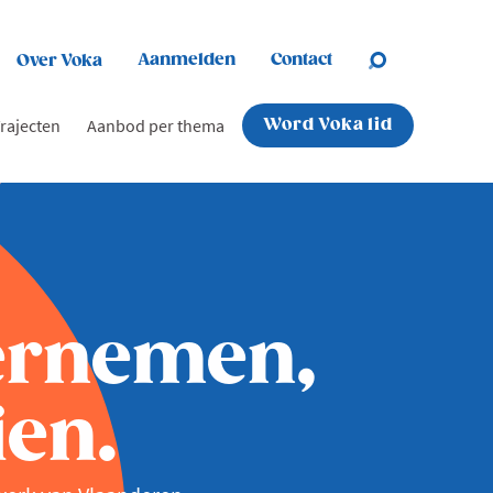
Aanmelden
Contact
Over Voka
rajecten
Aanbod per thema
Word Voka lid
ernemen,
en.