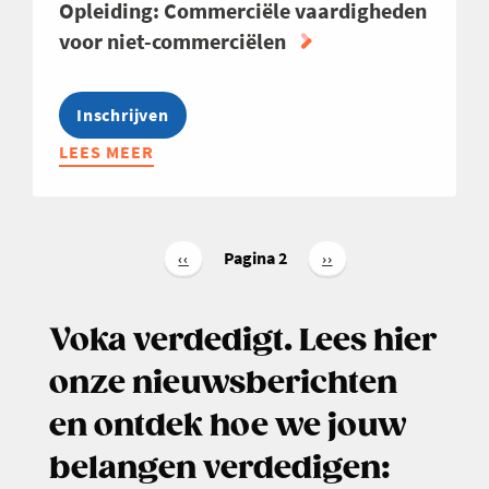
Opleiding: Commerciële vaardigheden
voor niet-commerciëlen
Inschrijven
LEES MEER
ABOUT
OPLEIDING:
COMMERCIËLE
VAARDIGHEDEN
Paginering
VOOR
Pagina 2
Vorige
‹‹
Volgende
››
pagina
pagina
NIET-
COMMERCIËLEN
Voka verdedigt. Lees hier
onze nieuwsberichten
en ontdek hoe we jouw
belangen verdedigen: