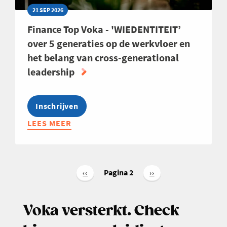
21 SEP 2026
Finance Top Voka - 'WIEDENTITEIT’
over 5 generaties op de werkvloer en
het belang van cross-generational
leadership
Inschrijven
LEES MEER
ABOUT
FINANCE
TOP
VOKA
Paginering
-
Pagina 2
Vorige
‹‹
Volgende
››
pagina
pagina
'WIEDENTITEIT’
OVER
Voka versterkt. Check
5
GENERATIES