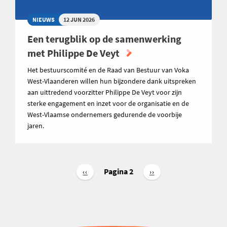
NIEUWS
12 JUN 2026
Een terugblik op de samenwerking
met Philippe De Veyt
Het bestuurscomité en de Raad van Bestuur van Voka
West-Vlaanderen willen hun bijzondere dank uitspreken
aan uittredend voorzitter Philippe De Veyt voor zijn
sterke engagement en inzet voor de organisatie en de
West-Vlaamse ondernemers gedurende de voorbije
jaren.
Paginering
Pagina 2
Vorige
‹‹
Volgende
››
pagina
pagina