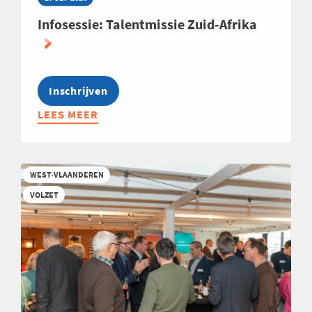
Infosessie: Talentmissie Zuid-Afrika
Inschrijven
LEES MEER
ABOUT
INFOSESSIE:
TALENTMISSIE
ZUID-
WEST-VLAANDEREN
AFRIKA
VOLZET