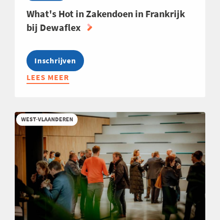
What's Hot in Zakendoen in Frankrijk
bij Dewaflex
Inschrijven
LEES MEER
ABOUT
WHAT'S
HOT
IN
WEST-VLAANDEREN
ZAKENDOEN
IN
FRANKRIJK
BIJ
DEWAFLEX