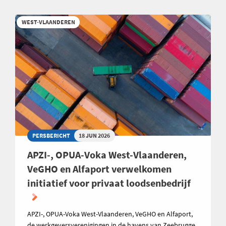
WEST-VLAANDEREN
PERSBERICHT
18 JUN 2026
APZI-, OPUA-Voka West-Vlaanderen,
VeGHO en Alfaport verwelkomen
initiatief voor privaat loodsenbedrijf
APZI-, OPUA-Voka West-Vlaanderen, VeGHO en Alfaport,
de werkgeversverenigingen in de havens van Zeebrugge,