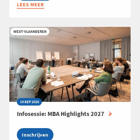
LEES MEER
ABOUT
LEREND
NETWERK
PRODUCTION
WEST-VLAANDEREN
TEAMLEADER
2026
14 SEP 2026
Infosessie: MBA Highlights 2027
Inschrijven