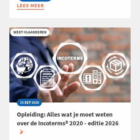
LEES MEER
ABOUT
INFOSESSIE:
MBA
HIGHLIGHTS
WEST-VLAANDEREN
2027
15 SEP 2026
Opleiding: Alles wat je moet weten
over de Incoterms® 2020 - editie 2026