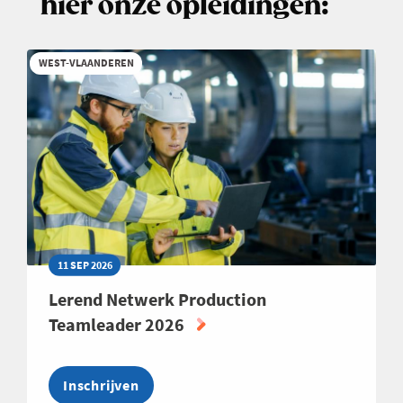
hier onze opleidingen:
OP
DE
WERKVLOER
WEST-VLAANDEREN
EN
HET
BELANG
VAN
CROSS-
GENERATIONAL
LEADERSHIP
11 SEP 2026
Lerend Netwerk Production
Teamleader 2026
Inschrijven