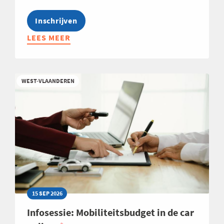
Inschrijven
LEES MEER
ABOUT
OPLEIDING:
ALLES
WAT
WEST-VLAANDEREN
JE
MOET
WETEN
OVER
DE
INCOTERMS®
2020
-
EDITIE
2026
15 SEP 2026
Infosessie: Mobiliteitsbudget in de car