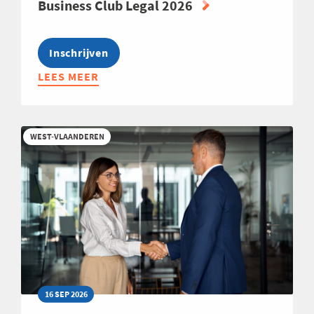
Business Club Legal 2026
Inschrijven
LEES MEER
ABOUT
BUSINESS
CLUB
LEGAL
WEST-VLAANDEREN
2026
16 SEP 2026