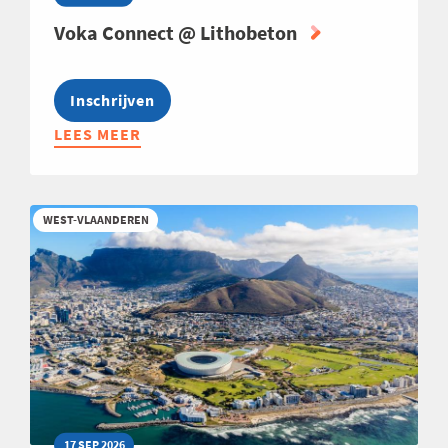
Voka Connect @ Lithobeton
Inschrijven
LEES MEER
ABOUT
VOKA
CONNECT
@
WEST-VLAANDEREN
LITHOBETON
17 SEP 2026