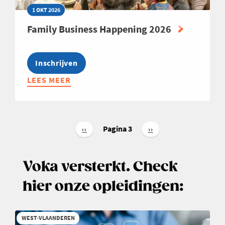
1 OKT 2026
Family Business Happening 2026
Inschrijven
LEES MEER
ABOUT
FAMILY
BUSINESS
HAPPENING
Paginering
2026
Pagina 3
Vorige
‹‹
Volgende
››
pagina
pagina
Voka versterkt. Check
hier onze opleidingen:
WEST-VLAANDEREN