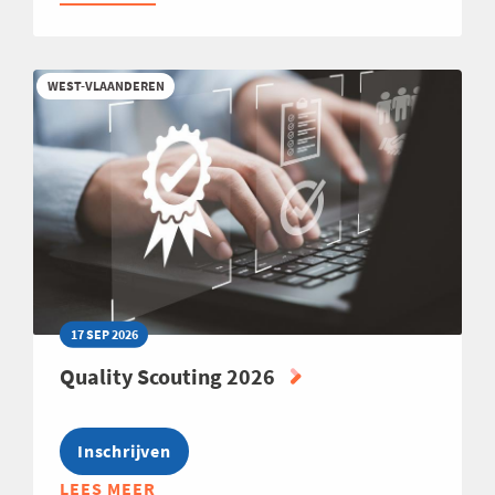
BUSINESS
CLUB
INTERNATIONAL
WEST-VLAANDEREN
EXPANSION
2026
17 SEP 2026
Quality Scouting 2026
Inschrijven
LEES MEER
ABOUT