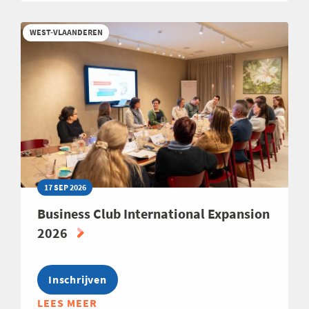
SCOUTING
2026
WEST-VLAANDEREN
17 SEP 2026
Business Club International Expansion
2026
Inschrijven
LEES MEER
ABOUT