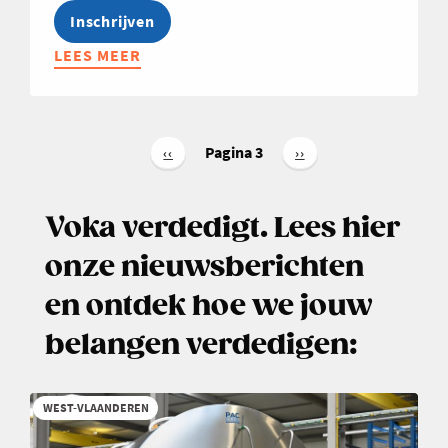
Inschrijven
LEES MEER
ABOUT
BUSINESS
CLUB
PRODUCT-
Paginering
&
Pagina 3
Vorige
‹‹
Volgende
››
pagina
pagina
PORTFOLIOMANAGEMENT
Voka verdedigt. Lees hier
onze nieuwsberichten
en ontdek hoe we jouw
belangen verdedigen:
WEST-VLAANDEREN