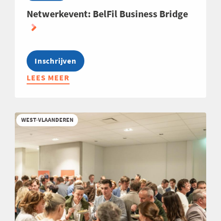
Netwerkevent: BelFil Business Bridge
Inschrijven
LEES MEER
ABOUT
NETWERKEVENT:
BELFIL
BUSINESS
WEST-VLAANDEREN
BRIDGE