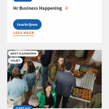
Hr Business Happening
Inschrijven
LEES MEER
ABOUT
HR
BUSINESS
HAPPENING
WEST-VLAANDEREN
VOLZET
25 SEP 2026