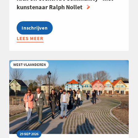
kunstenaar Ralph Nollet
Inschrijven
LEES MEER
ABOUT
KICK-
OFF
EVENT:
WEST-VLAANDEREN
ART
COMMUNITY
-
MET
KUNSTENAAR
RALPH
NOLLET
29 SEP 2026