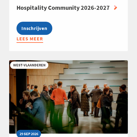
Hospitality Community 2026-2027
Inschrijven
LEES MEER
ABOUT
HOSPITALITY
COMMUNITY
2026-
WEST-VLAANDEREN
2027
29 SEP 2026