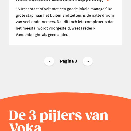
“Succes staat of valt met een goede lokale manager”De
grote stap naar het buitenland zetten, is de natte droom
van veel ondernemers. Dat dit toch iets complexer is dan
het meestal wordt voorgesteld, weet Frederik
Vandenberghe als geen ander.
Paginering
Pagina 3
Vorige
‹‹
Volgende
››
pagina
pagina
De 3 pijlers van
Voka