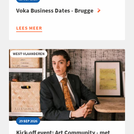
Voka Business Dates - Brugge
LEES MEER
ABOUT
VOKA
BUSINESS
DATES
WEST-VLAANDEREN
-
BRUGGE
29 SEP 2026
Kick-off event: Art Community - met