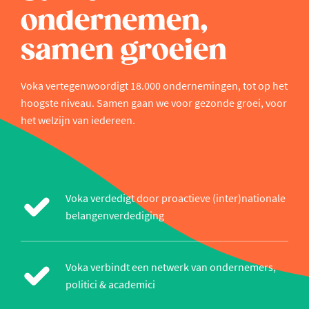
ondernemen,
samen groeien
Voka vertegenwoordigt 18.000 ondernemingen, tot op het
hoogste niveau. Samen gaan we voor gezonde groei, voor
het welzijn van iedereen.
Voka verdedigt door proactieve (inter)nationale
belangenverdediging
Voka verbindt een netwerk van ondernemers,
politici & academici