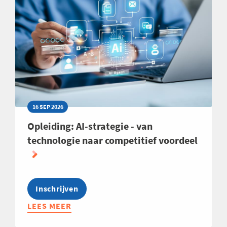
16 SEP 2026
Opleiding: AI-strategie - van
technologie naar competitief voordeel
Inschrijven
LEES MEER
ABOUT
OPLEIDING: