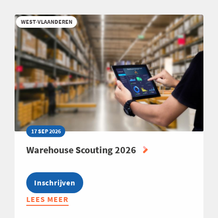
AI-
STRATEGIE
WEST-VLAANDEREN
-
VAN
TECHNOLOGIE
NAAR
COMPETITIEF
VOORDEEL
17 SEP 2026
Warehouse Scouting 2026
Inschrijven
LEES MEER
ABOUT
WAREHOUSE