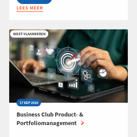
LEES MEER
ABOUT
OPLEIDING:
FINANCIEEL
INZICHT
WEST-VLAANDEREN
VOOR
NIET-
FINANCIËLEN
2026
17 SEP 2026
Business Club Product- &
Portfoliomanagement