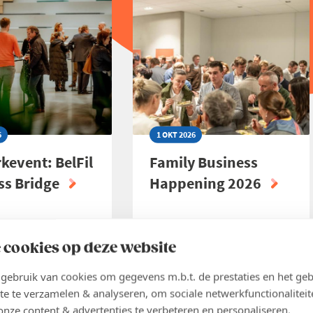
COMMUNITY
-
MET
KUNSTENAAR
RALPH
NOLLET
6
1 OKT 2026
kevent: BelFil
Family Business
ss Bridge
Happening 2026
 cookies op deze website
ijven
Inschrijven
ER
LEES MEER
ABOUT
ebruik van cookies om gegevens m.b.t. de prestaties en het geb
KEVENT:
FAMILY
te te verzamelen & analyseren, om sociale netwerkfunctionaliteit
BUSINESS
onze content & advertenties te verbeteren en personaliseren.