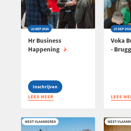
22 SEP 2026
25 SEP 202
Hr Business
Voka B
Happening
- Brug
Inschrijven
LEES MEER
ABOUT
LEES ME
ABOUT
HR
VOKA
BUSINESS
BUSINE
HAPPENING
DATES
WEST-VLAANDEREN
WEST-VLAAND
-