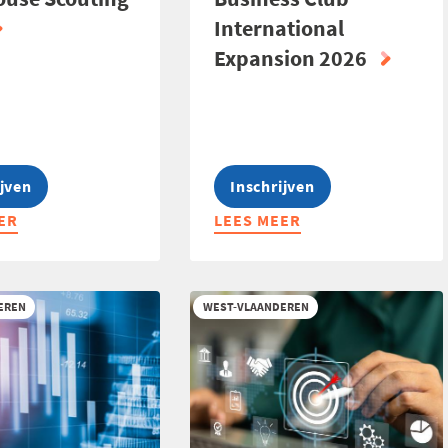
International
Expansion 2026
ijven
Inschrijven
ER
LEES MEER
ABOUT
USE
BUSINESS
NG
CLUB
INTERNATIONAL
EREN
WEST-VLAANDEREN
EXPANSION
2026