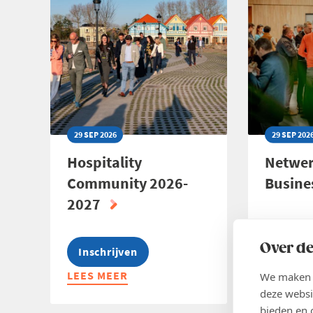
BRUGGE
29 SEP 2026
29 SEP 202
Hospitality
Netwer
Community 2026-
Busine
2027
Over de
Inschrijven
Inschr
LEES MEER
ABOUT
LEES ME
ABOUT
We maken g
HOSPITALITY
NETWER
deze websi
COMMUNITY
BELFIL
bieden en 