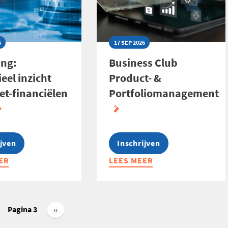
6
17 SEP 2026
ing:
Business Club
eel inzicht
Product- &
et-financiëlen
Portfoliomanagement
ijven
Inschrijven
ER
LEES MEER
ABOUT
NG:
BUSINESS
EEL
CLUB
PRODUCT-
&
Pagina 3
ige
Volgende
››
ina
pagina
PORTFOLIOMANAGEMENT