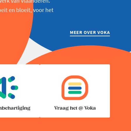
werk van Vlaanderen.
t en bloeit, voor het
MEER OVER VOKA
nbehartiging
Vraag het @ Voka