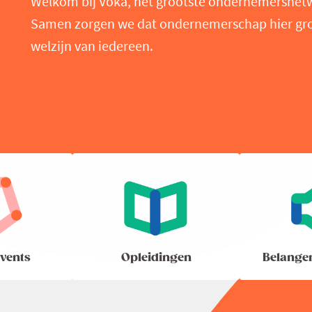
Welkom bij Voka, het grootste ondernemersnet
Samen zorgen we dat ondernemerschap hier groei
welzijn van iedereen.
vents
Opleidingen
Belange