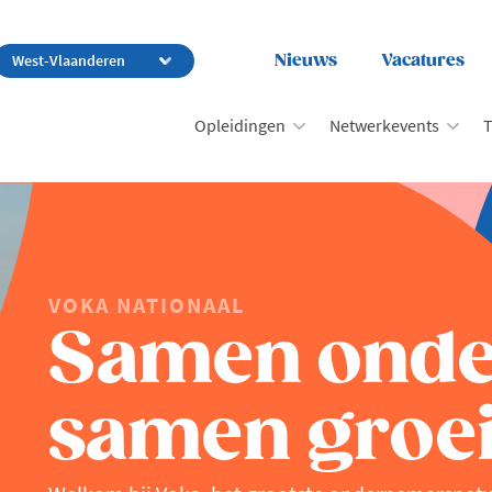
Nieuws
Vacatures
Opleidingen
Netwerkevents
T
VOKA NATIONAAL
Samen ond
samen groei