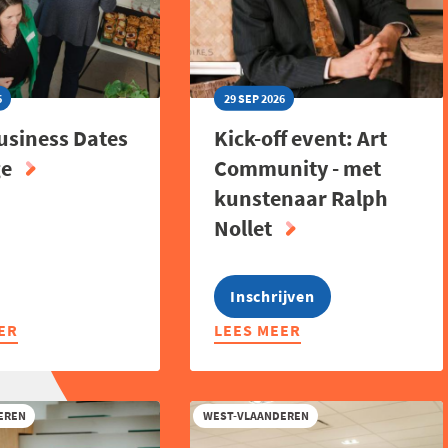
6
29 SEP 2026
usiness Dates
Kick-off event: Art
ge
Community - met
kunstenaar Ralph
Nollet
Inschrijven
ER
LEES MEER
ABOUT
KICK-
SS
OFF
EVENT:
EREN
WEST-VLAANDEREN
ART