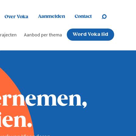
Aanmelden
Contact
Over Voka
rajecten
Aanbod per thema
Word Voka lid
ernemen,
en.