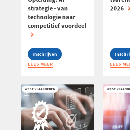
strategie - van
2026
technologie naar
competitief voordeel
Inschrijven
Inschr
LEES MEER
ABOUT
LEES ME
ABOUT
OPLEIDING:
WAREHO
AI-
SCOUTI
STRATEGIE
2026
WEST-VLAANDEREN
WEST-VLAAND
-
VAN
TECHNOLOGIE
NAAR
COMPETITIEF
VOORDEEL