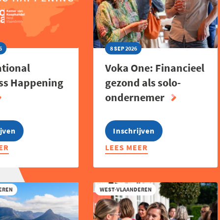
6
8 SEP 2026
ational
Voka One: Financieel
ss Happening
gezond als solo-
ondernemer
ijven
Inschrijven
ER
LEES MEER
ABOUT
ATIONAL
VOKA
SS
ONE:
ING
FINANCIEEL
EREN
WEST-VLAANDEREN
GEZOND
ALS
SOLO-