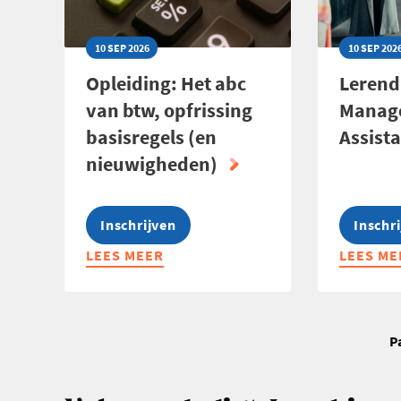
10 SEP 2026
10 SEP 202
Opleiding: Het abc
Lerend
van btw, opfrissing
Manag
basisregels (en
Assist
nieuwigheden)
Inschrijven
Inschr
LEES MEER
ABOUT
LEES ME
ABOUT
OPLEIDING:
LEREND
HET
NETWER
ABC
MANAGE
Paginering
VAN
ASSISTA
P
BTW,
2026
OPFRISSING