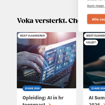
Paginering
DAY
AFRIKA
P
Kom meer 
|
KORTRIJK
Alle co
Voka versterkt. Check hier
WEST-VLAANDEREN
WEST-VLAAND
VOLZET
20 AUG 2026
25 AUG 202
Opleiding: AI in hr
AI Su
toegepast
2026