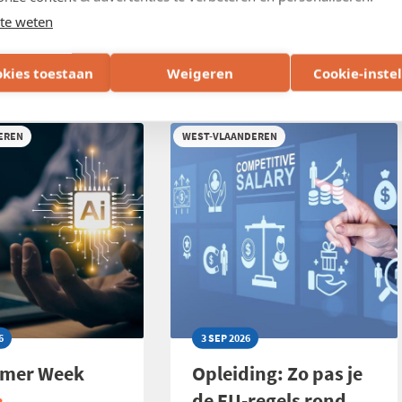
LADIES
agina 1
Volgende
››
te weten
pagina
IN
OUTDOOR
okies toestaan
Weigeren
Cookie-inste
 onze opleidingen:
LIVING
EREN
WEST-VLAANDEREN
6
3 SEP 2026
mmer Week
Opleiding: Zo pas je
de EU-regels rond