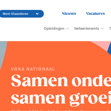
Nieuws
Vacatures
Opleidingen
Netwerkevents
T
VOKA NATIONAAL
Samen ond
samen groei