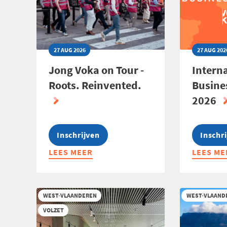
27 AUG 2026
27 AUG 202
Jong Voka on Tour -
Intern
Roots. Reinvented.
Busine
2026
Inschrijven
Inschr
LEES MEER
ABOUT
LEES ME
ABOUT
JONG
INTERN
VOKA
BUSINE
ON
HAPPEN
WEST-VLAANDEREN
WEST-VLAAND
TOUR
2026
VOLZET
-
ROOTS.