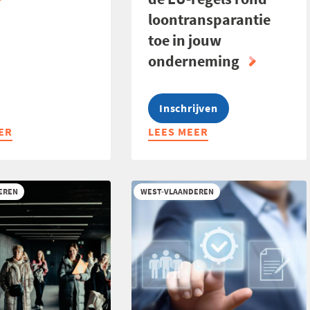
loontransparantie
toe in jouw
onderneming
Inschrijven
ER
LEES MEER
ABOUT
OPLEIDING:
ZO
PAS
EREN
WEST-VLAANDEREN
JE
DE
EU-
REGELS
ROND
LOONTRANSPARANTIE
TOE