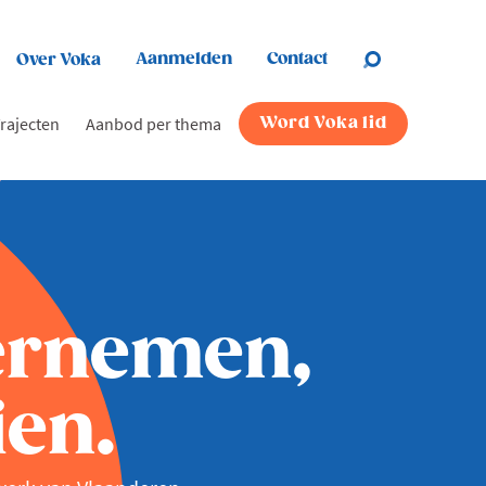
Aanmelden
Contact
Over Voka
rajecten
Aanbod per thema
Word Voka lid
ernemen,
en.