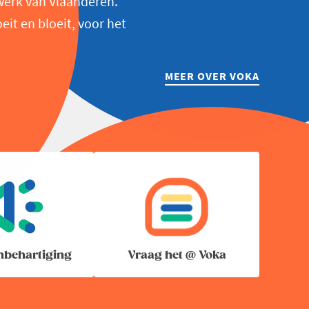
werk van Vlaanderen.
t en bloeit, voor het
MEER OVER VOKA
nbehartiging
Vraag het @ Voka