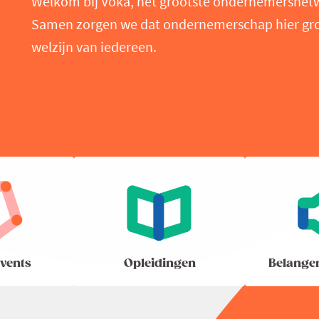
Welkom bij Voka, het grootste ondernemersnet
Samen zorgen we dat ondernemerschap hier groei
welzijn van iedereen.
vents
Opleidingen
Belange