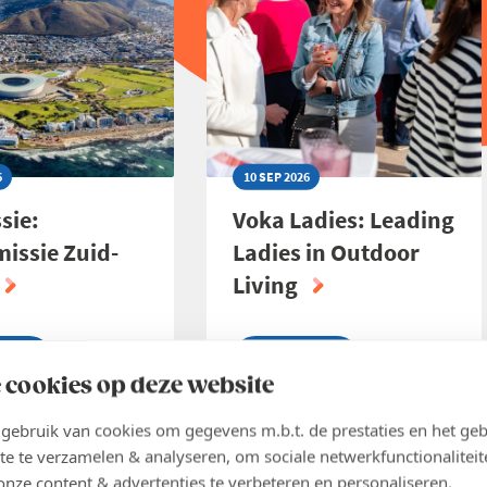
ONDERNEMER
6
10 SEP 2026
sie:
Voka Ladies: Leading
missie Zuid-
Ladies in Outdoor
Living
ijven
Inschrijven
 cookies op deze website
ER
LEES MEER
ABOUT
SIE:
VOKA
ebruik van cookies om gegevens m.b.t. de prestaties en het geb
ISSIE
LADIES:
te te verzamelen & analyseren, om sociale netwerkfunctionaliteit
LEADING
onze content & advertenties te verbeteren en personaliseren.