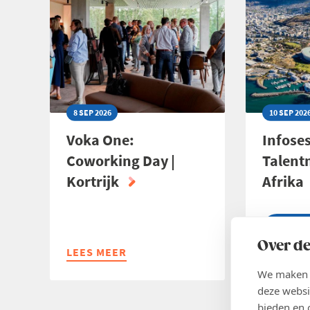
REINVENTED.
8 SEP 2026
10 SEP 202
Voka One:
Infoses
Coworking Day |
Talent
Kortrijk
Afrika
Inschr
Over de
LEES MEER
ABOUT
LEES ME
ABOUT
VOKA
INFOSES
We maken g
ONE:
TALENTM
deze websi
COWORKING
ZUID-
bieden en 