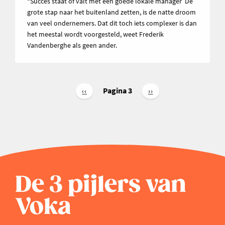
“Succes staat of valt met een goede lokale manager”De
grote stap naar het buitenland zetten, is de natte droom
van veel ondernemers. Dat dit toch iets complexer is dan
het meestal wordt voorgesteld, weet Frederik
Vandenberghe als geen ander.
Paginering
Pagina 3
Vorige
‹‹
Volgende
››
pagina
pagina
De 3 pijlers van
Voka