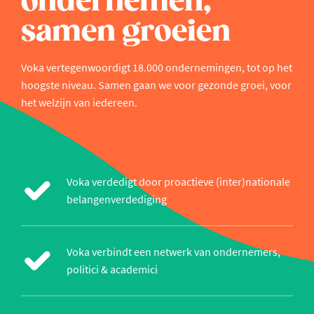
ondernemen,
samen groeien
Voka vertegenwoordigt 18.000 ondernemingen, tot op het
hoogste niveau. Samen gaan we voor gezonde groei, voor
het welzijn van iedereen.
Voka verdedigt door proactieve (inter)nationale
belangenverdediging
Voka verbindt een netwerk van ondernemers,
politici & academici