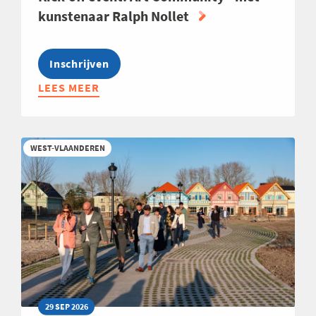
kunstenaar Ralph Nollet
Inschrijven
LEES MEER
ABOUT
KICK-
OFF
EVENT:
WEST-VLAANDEREN
ART
COMMUNITY
-
MET
KUNSTENAAR
RALPH
NOLLET
29 SEP 2026