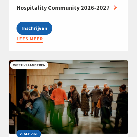
Hospitality Community 2026-2027
Inschrijven
LEES MEER
ABOUT
HOSPITALITY
COMMUNITY
2026-
WEST-VLAANDEREN
2027
29 SEP 2026