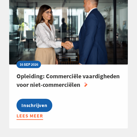
16 SEP 2026
Opleiding: Commerciële vaardigheden
voor niet-commerciëlen
Inschrijven
LEES MEER
ABOUT
OPLEIDING:
COMMERCIËLE