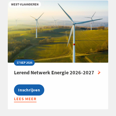
VAARDIGHEDEN
WEST-VLAANDEREN
VOOR
NIET-
COMMERCIËLEN
17 SEP 2026
Lerend Netwerk Energie 2026-2027
Inschrijven
LEES MEER
ABOUT
LEREND
NETWERK