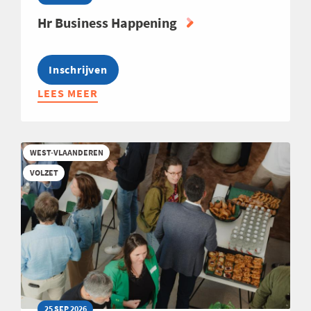
Hr Business Happening
Inschrijven
LEES MEER
ABOUT
HR
BUSINESS
HAPPENING
WEST-VLAANDEREN
VOLZET
25 SEP 2026