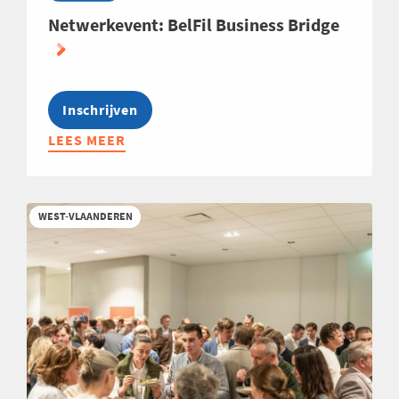
Netwerkevent: BelFil Business Bridge
Inschrijven
LEES MEER
ABOUT
NETWERKEVENT:
BELFIL
BUSINESS
WEST-VLAANDEREN
BRIDGE