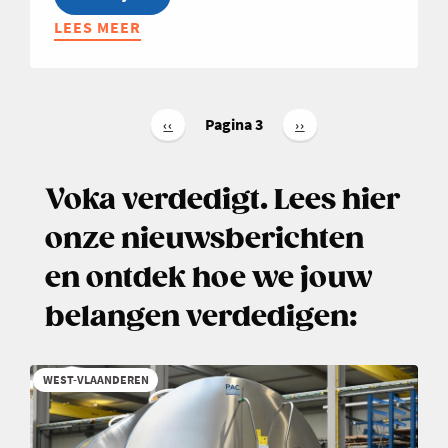
LEES MEER
ABOUT
OPLEIDING:
FINANCIEEL
INZICHT
Paginering
VOOR
Pagina 3
Vorige
‹‹
Volgende
››
pagina
pagina
NIET-
FINANCIËLEN
Voka verdedigt. Lees hier
2026
onze nieuwsberichten
en ontdek hoe we jouw
belangen verdedigen:
WEST-VLAANDEREN