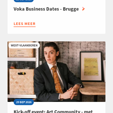
Voka Business Dates - Brugge
LEES MEER
ABOUT
VOKA
BUSINESS
DATES
WEST-VLAANDEREN
-
BRUGGE
29 SEP 2026
Kick-off event: Art Community - met