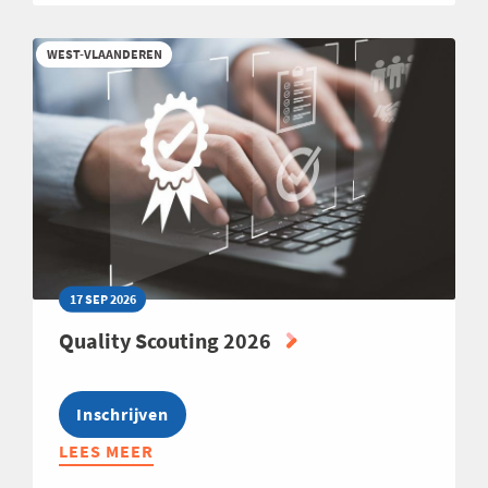
CLUB
INTERNATIONAL
WEST-VLAANDEREN
EXPANSION
2026
17 SEP 2026
Quality Scouting 2026
Inschrijven
LEES MEER
ABOUT
QUALITY