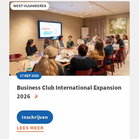
ENERGIE
WEST-VLAANDEREN
2026-
2027
17 SEP 2026
Business Club International Expansion
2026
Inschrijven
LEES MEER
ABOUT
BUSINESS