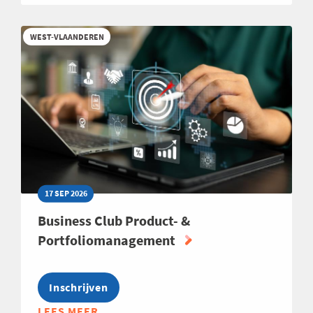
SCOUTING
2026
WEST-VLAANDEREN
17 SEP 2026
Business Club Product- &
Portfoliomanagement
Inschrijven
LEES MEER
ABOUT