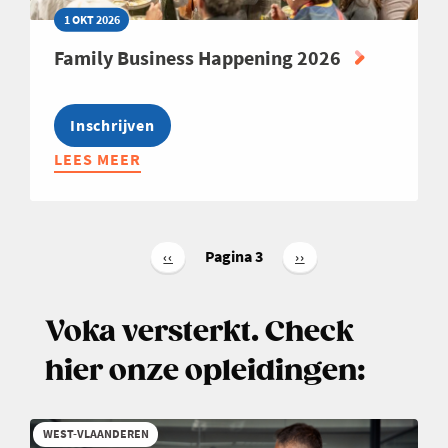
1 OKT 2026
Family Business Happening 2026
Inschrijven
LEES MEER
ABOUT
FAMILY
BUSINESS
HAPPENING
Paginering
2026
Pagina 3
Vorige
‹‹
Volgende
››
pagina
pagina
Voka versterkt. Check
hier onze opleidingen:
WEST-VLAANDEREN