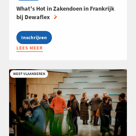
What's Hot in Zakendoen in Frankrijk
bij Dewaflex
Inschrijven
LEES MEER
ABOUT
WHAT'S
HOT
IN
WEST-VLAANDEREN
ZAKENDOEN
IN
FRANKRIJK
BIJ
DEWAFLEX