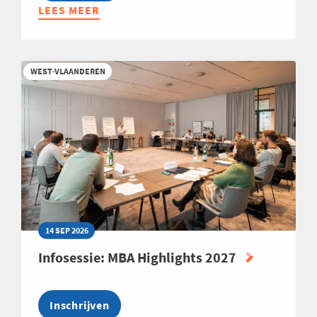
LEES MEER
ABOUT
LEREND
NETWERK
PRODUCTION
WEST-VLAANDEREN
TEAMLEADER
2026
14 SEP 2026
Infosessie: MBA Highlights 2027
Inschrijven