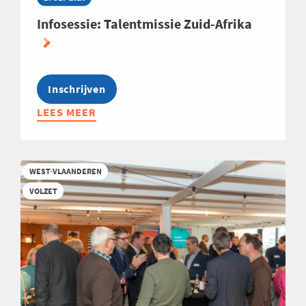
Infosessie: Talentmissie Zuid-Afrika
Inschrijven
LEES MEER
ABOUT
INFOSESSIE:
TALENTMISSIE
ZUID-
WEST-VLAANDEREN
AFRIKA
VOLZET