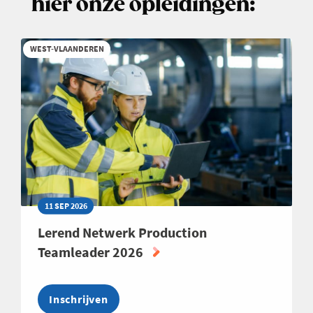
hier onze opleidingen:
OP
DE
WERKVLOER
WEST-VLAANDEREN
EN
HET
BELANG
VAN
CROSS-
GENERATIONAL
LEADERSHIP
11 SEP 2026
Lerend Netwerk Production
Teamleader 2026
Inschrijven