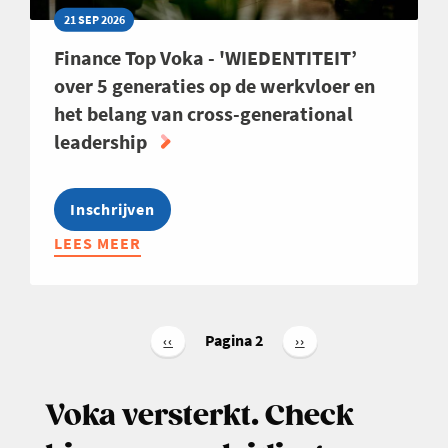
21 SEP 2026
Finance Top Voka - 'WIEDENTITEIT’
over 5 generaties op de werkvloer en
het belang van cross-generational
leadership
Inschrijven
LEES MEER
ABOUT
FINANCE
TOP
VOKA
Paginering
-
Pagina 2
Vorige
‹‹
Volgende
››
pagina
pagina
'WIEDENTITEIT’
OVER
Voka versterkt. Check
5
GENERATIES