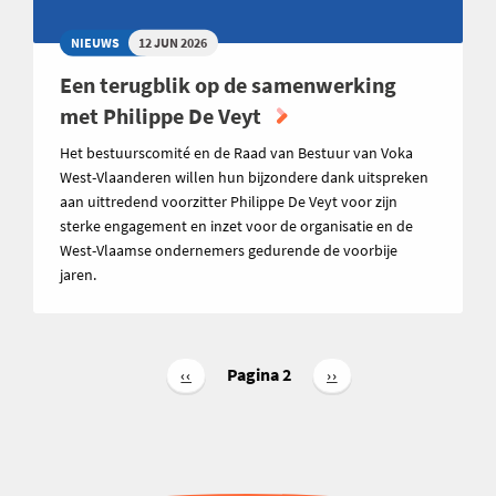
NIEUWS
12 JUN 2026
Een terugblik op de samenwerking
met Philippe De Veyt
Het bestuurscomité en de Raad van Bestuur van Voka
West-Vlaanderen willen hun bijzondere dank uitspreken
aan uittredend voorzitter Philippe De Veyt voor zijn
sterke engagement en inzet voor de organisatie en de
West-Vlaamse ondernemers gedurende de voorbije
jaren.
Paginering
Pagina 2
Vorige
‹‹
Volgende
››
pagina
pagina