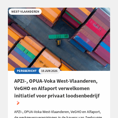
WEST-VLAANDEREN
PERSBERICHT
18 JUN 2026
APZI-, OPUA-Voka West-Vlaanderen,
VeGHO en Alfaport verwelkomen
initiatief voor privaat loodsenbedrijf
APZI-, OPUA-Voka West-Vlaanderen, VeGHO en Alfaport,
de werkgeversverenigingen in de havens van Zeebrugge,