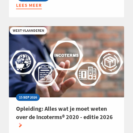
LEES MEER
ABOUT
INFOSESSIE:
MBA
HIGHLIGHTS
WEST-VLAANDEREN
2027
15 SEP 2026
Opleiding: Alles wat je moet weten
over de Incoterms® 2020 - editie 2026