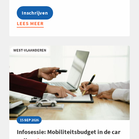
Inschrijven
LEES MEER
ABOUT
OPLEIDING:
ALLES
WAT
WEST-VLAANDEREN
JE
MOET
WETEN
OVER
DE
INCOTERMS®
2020
-
EDITIE
2026
15 SEP 2026
Infosessie: Mobiliteitsbudget in de car