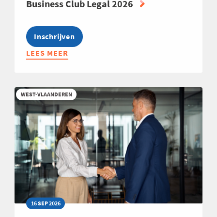
Business Club Legal 2026
Inschrijven
LEES MEER
ABOUT
BUSINESS
CLUB
LEGAL
WEST-VLAANDEREN
2026
16 SEP 2026