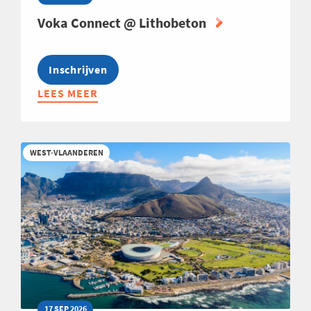
Voka Connect @ Lithobeton
Inschrijven
LEES MEER
ABOUT
VOKA
CONNECT
@
WEST-VLAANDEREN
LITHOBETON
17 SEP 2026