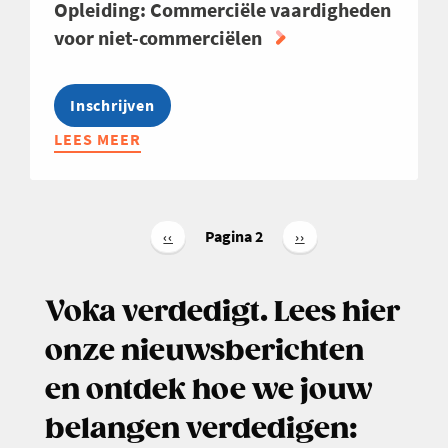
Opleiding: Commerciële vaardigheden
voor niet-commerciëlen
Inschrijven
LEES MEER
ABOUT
OPLEIDING:
COMMERCIËLE
VAARDIGHEDEN
Paginering
VOOR
Pagina 2
Vorige
‹‹
Volgende
››
pagina
pagina
NIET-
COMMERCIËLEN
Voka verdedigt. Lees hier
onze nieuwsberichten
en ontdek hoe we jouw
belangen verdedigen: