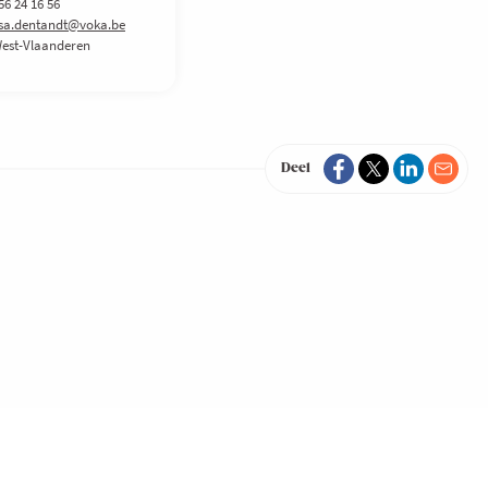
56 24 16 56
isa.dentandt@voka.be
est-Vlaanderen
Deel