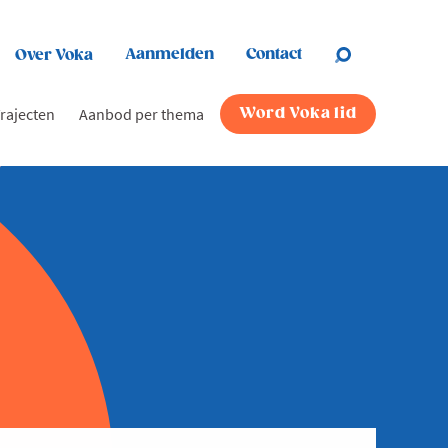
Aanmelden
Contact
Over Voka
rajecten
Aanbod per thema
Word Voka lid