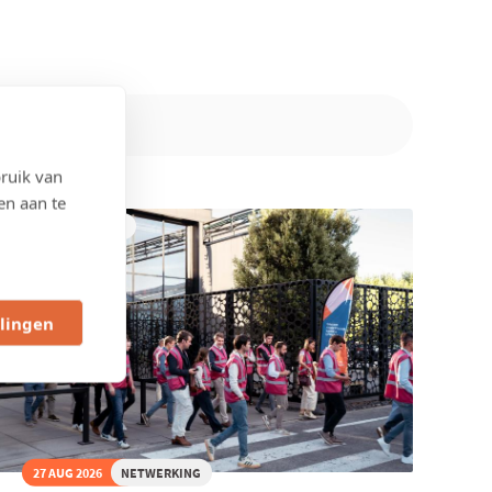
ruik van
en aan te
WEST-VLAANDEREN
llingen
27 AUG 2026
NETWERKING