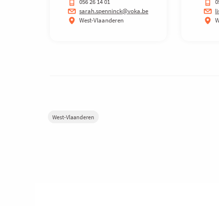
056 26 14 01
0
sarah.spenninck@voka.be
l
West-Vlaanderen
W
West-Vlaanderen