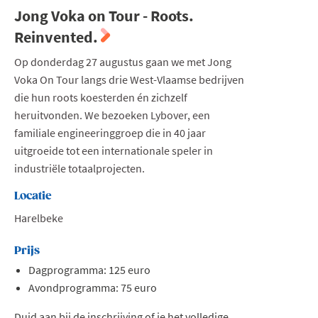
Jong Voka on Tour - Roots.
Reinvented.
Op donderdag 27 augustus gaan we met Jong
Voka On Tour langs drie West-Vlaamse bedrijven
die hun roots koesterden én zichzelf
heruitvonden. We bezoeken Lybover, een
familiale engineeringgroep die in 40 jaar
uitgroeide tot een internationale speler in
industriële totaalprojecten.
Locatie
Harelbeke
Prijs
Dagprogramma: 125 euro
Avondprogramma: 75 euro
Duid aan bij de inschrijving of je het volledige