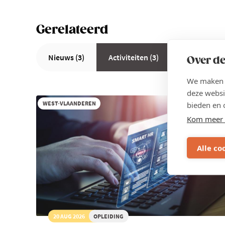
Gerelateerd
Nieuws (3)
Activiteiten (3)
Over de
We maken g
deze websi
WEST-VLAANDEREN
bieden en 
Kom meer 
Alle co
20 AUG 2026
OPLEIDING