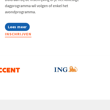
dagprogramma wil volgen of enkel het
avondprogramma.
Lees meer
about
Jong
INSCHRIJVEN
Voka
on
Tour
-
Roots.
Reinvented.