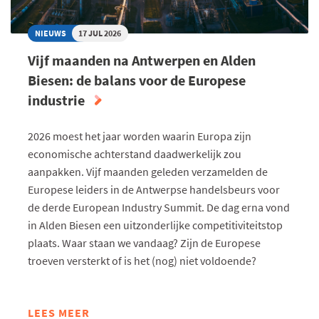
standaardtarief van 10 procent plus 2,5
Duurzaamheidsregels
procent MNF-heffing. Daarnaast zijn er
Ontbossing (EUDR): de EU erkent
NIEUWS
17 JUL 2026
voldoende open vragen over de
dat Amerikaanse productie
Vijf maanden na Antwerpen en Alden
praktische uitwerking van de overige
nauwelijks risico’s voor ontbossing
maatregelen.
Biesen: de balans voor de Europese
vormt en zal zorgen dat de EUDR
industrie
geen onevenredige
handelsbelemmeringen
2026 moest het jaar worden waarin Europa zijn
veroorzaakt.
economische achterstand daadwerkelijk zou
Carbon Border Adjustment
aanpakken. Vijf maanden geleden verzamelden de
Mechanism (CBAM): extra
Europese leiders in de Antwerpse handelsbeurs voor
flexibiliteit voor kleine en
de derde European Industry Summit. De dag erna vond
middelgrote (Amerikaanse)
in Alden Biesen een uitzonderlijke competitiviteitstop
ondernemingen bovenop de
plaats. Waar staan we vandaag? Zijn de Europese
bestaande de-minimis-uitsluiting.
troeven versterkt of is het (nog) niet voldoende?
Corporate Sustainability-
verplichtingen (CSDDD & CSRD): de
EU beperkt administratieve lasten
LEES MEER
ABOUT
en zorgt dat deze regels geen