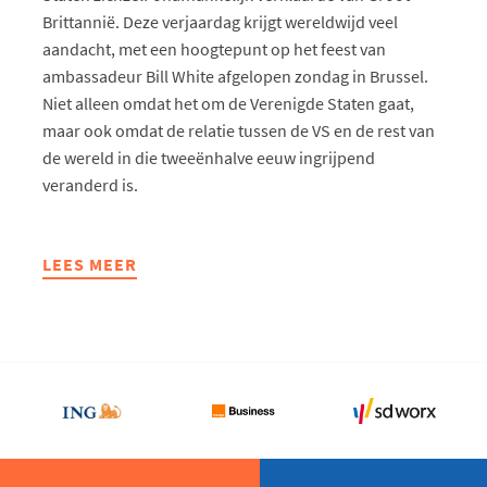
Brittannië. Deze verjaardag krijgt wereldwijd veel
aandacht, met een hoogtepunt op het feest van
ambassadeur Bill White afgelopen zondag in Brussel.
Niet alleen omdat het om de Verenigde Staten gaat,
maar ook omdat de relatie tussen de VS en de rest van
de wereld in die tweeënhalve eeuw ingrijpend
veranderd is.
LEES MEER
ABOUT
EU
VOERT
TURNBERRY-
AFSPRAKEN
AAN
EUROPESE
ZIJDE
UIT