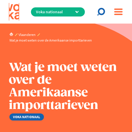
Overslaan
en
naar
de
inhoud
Vlaanderen
gaan
Wat je moet weten over de Amerikaanse importtarieven
Wat je moet weten
over de
Amerikaanse
importtarieven
VOKA NATIONAAL