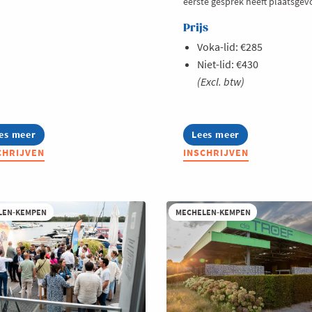
eerste gesprek heeft plaatsgev
Prijs
Voka-lid: €285
Niet-lid: €430
(Excl. btw)
es meer
out
Lees meer
about
mmerSchool:
Summer
CHRIJVEN
INSCHRIJVEN
twerken
Masterclass:
et
Thought
ezier
leadership
op
sultaat
LinkedIn
LEN-KEMPEN
MECHELEN-KEMPEN