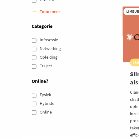
vo
pu
Toon meer
LIMBU
Categorie
Infosessie 
Netwerking 
Opleiding 
18 
Traject 
Sli
Online?
als
Clau
Fysiek 
chatb
Hybride 
ople
Online 
inzet
proc
take
effic