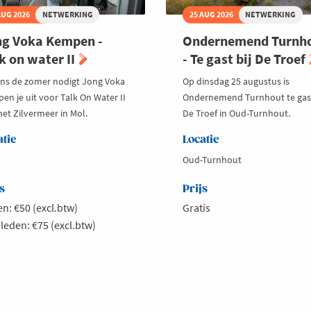
AUG 2026
NETWERKING
25 AUG 2026
NETWERKING
g Voka Kempen -
Ondernemend Turnh
k on water II
- Te gast bij De Troef
ens de zomer nodigt Jong Voka
Op dinsdag 25 augustus is
en je uit voor Talk On Water II
Ondernemend Turnhout te gast
het Zilvermeer in Mol.
De Troef in Oud-Turnhout.
atie
Locatie
Oud-Turnhout
s
Prijs
n: €50 (excl.btw)
Gratis
 leden: €75 (excl.btw)