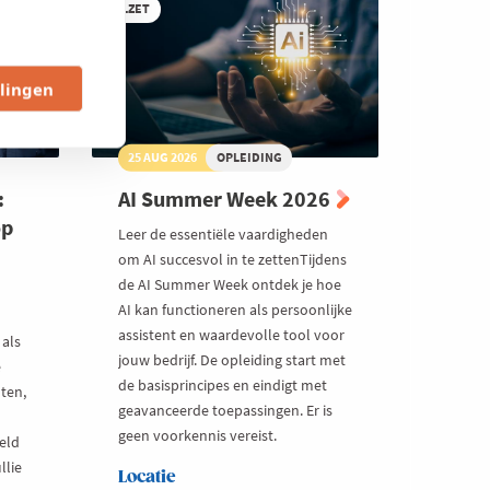
blijven
VOLZET
werken
llingen
25 AUG 2026
OPLEIDING
:
AI Summer Week 2026
op
Leer de essentiële vaardigheden
om AI succesvol in te zettenTijdens
de AI Summer Week ontdek je hoe
AI kan functioneren als persoonlijke
assistent en waardevolle tool voor
 als
jouw bedrijf. De opleiding start met
e
de basisprincipes en eindigt met
ten,
geavanceerde toepassingen. Er is
geen voorkennis vereist.
eld
llie
Locatie