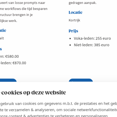
ueert van losse prompts naar
gedragen aanpak.
me workflows die tijd besparen
Locatie
tructuur brengen in je
Kortrijk
ijkse werk.
atie
Prijs
Voka-leden: 255 euro
elt
Niet-leden: 385 euro
s
n: €580.00
-leden: €870.00
es meer
out
Lees meer
about
im
Opleiding:
CHRIJVEN
INSCHRIJVEN
rken
AI
 cookies op deze website
et
in
aude
hr
ebruik van cookies om gegevens m.b.t. de prestaties en het geb
s
toegepast
gitale
te te verzamelen & analyseren, om sociale netwerkfunctionaliteit
VLAANDEREN
VLAAMS-BRABANT
llega
onze content & advertenties te verbeteren en personaliseren.