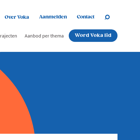
Aanmelden
Contact
Over Voka
rajecten
Aanbod per thema
Word Voka lid