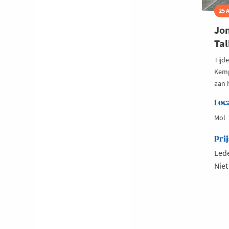
25 
Jon
Tal
Tijd
Kemp
aan 
Loc
Mol
Prij
Lede
Niet