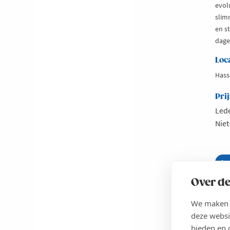
evol
slim
en s
dagel
Loc
Hass
Prij
Lede
Niet
Le
ab
Sl
INS
we
Over de
m
Cl
We maken g
al
di
deze websi
OOST-
co
bieden en 