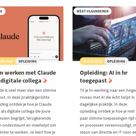
or
bliek
RG
WEST-VLAANDEREN
AUG 2026
OPLEIDING
20 AUG 2026
OPLEIDING
m werken met Claude
Opleiding: AI in hr
 digitale collega
toegepast
de is veel meer dan een slimme
Til je hr-werking naar een hoge
ot. In deze praktijkgerichte
niveau met AI die écht helpt in 
iding ontdek je hoe je Claude
dagelijkse praktijk. In deze
 als digitale collega die jouw
opleiding ontdek je hoe je met
essen begrijpt, terugkerende
paar slimme toepassingen tijd 
n ondersteunt en meehelpt om
en processen vereenvoudigt, 
iënter te werken. Je leert hoe je
steun van directie en IT voor e