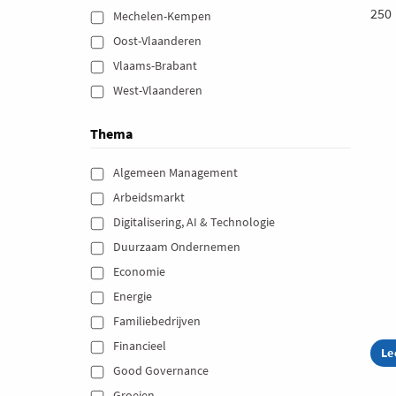
250
Mechelen-Kempen 
Oost-Vlaanderen 
Vlaams-Brabant 
West-Vlaanderen 
Thema
Algemeen Management 
Arbeidsmarkt 
Digitalisering, AI & Technologie 
Duurzaam Ondernemen 
Economie 
Energie 
Familiebedrijven 
Financieel 
Le
ab
Su
Good Governance 
Sp
Groeien 