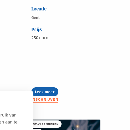
Locatie
Gent
Prijs
250 euro
Lees meer
about
Summerschool:
INSCHRIJVEN
Content
zonder
stress,
ruik van
creatieve
formats
en aan te
WEST-VLAANDEREN
die