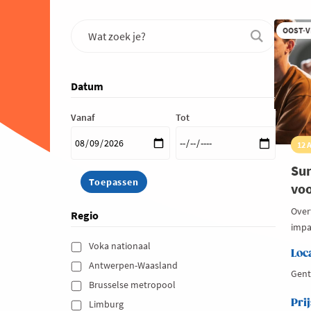
OOST-
Datum
Vanaf
Tot
12 
Su
voo
Over
Regio
impa
Voka nationaal 
Loc
Antwerpen-Waasland 
Gent
Brusselse metropool 
Prij
Limburg 