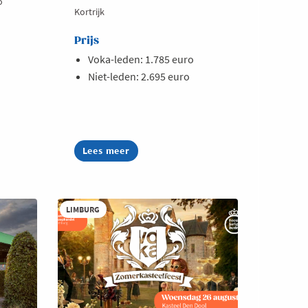
o
Kortrijk
Prijs
Voka-leden: 1.785 euro
Niet-leden: 2.695 euro
Lees meer
about
AI
Summer
Week
2026
LIMBURG