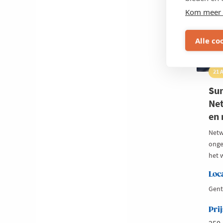
Kom meer 
Alle co
21 
Su
Net
en 
Netw
onge
het 
Loc
Gent
Prij
250