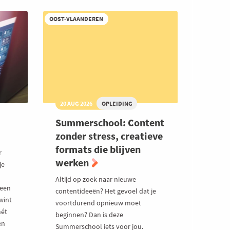
OOST-VLAANDEREN
20 AUG 2026
OPLEIDING
Summerschool: Content
zonder stress, creatieve
formats die blijven
r
werken
je
Altijd op zoek naar nieuwe
 een
contentideeën? Het gevoel dat je
wint
voortdurend opnieuw moet
mét
beginnen? Dan is deze
en
Summerschool iets voor jou.