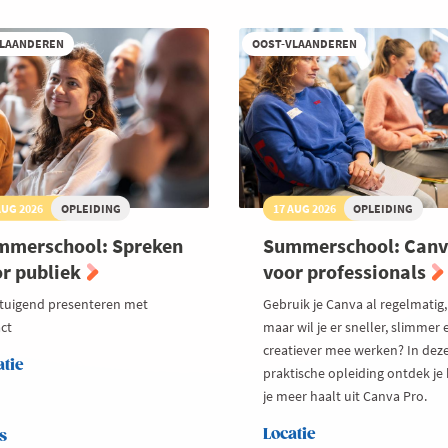
VLAANDEREN
OOST-VLAANDEREN
AUG 2026
OPLEIDING
17 AUG 2026
OPLEIDING
mmerschool: Spreken
Summerschool: Can
r publiek
voor professionals
tuigend presenteren met
Gebruik je Canva al regelmatig,
ct
maar wil je er sneller, slimmer 
creatiever mee werken? In dez
atie
praktische opleiding ontdek je
je meer haalt uit Canva Pro.
Locatie
s