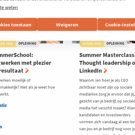
te weten
okies toestaan
Weigeren
Cookie-inste
AUG 2026
OPLEIDING
24 AUG 2026
OPLEIDING
mmerSchool:
Summer Masterclass
werken met plezier
Thought leadership 
resultaat
LinkedIn
erken moeilijk of
Waarom (en hoe) je als CEO
makkelijk? Niet als je weet hoe
zichtbaar moet zijn op sociale
werkt.
mediaHoe zorg je ervoor dat jij,
gezicht van je bedrijf, op social
atie
media het verschil maakt? Klan
kandidaten en investeerders
vormen zich vandaag al een be
s
van jou en je bedrijf nog voor ju