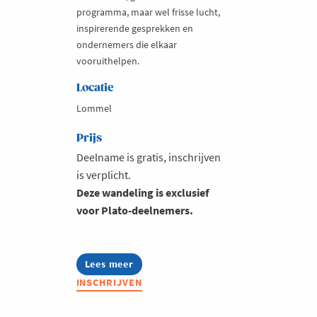
programma, maar wel frisse lucht,
inspirerende gesprekken en
ondernemers die elkaar
vooruithelpen.
Locatie
Lommel
Prijs
Deelname is gratis, inschrijven
is verplicht.
Deze wandeling is exclusief
voor Plato-deelnemers.
Lees meer
about
Plato
INSCHRIJVEN
Walks:
Lommelse
Sahara