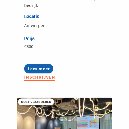
bedrijf.
Locatie
Antwerpen
Prijs
€660
Lees meer
about
Bereken
INSCHRIJVEN
je
CO2-
voetafdruk
en
verlaag
OOST-VLAANDEREN
je
uitstoot