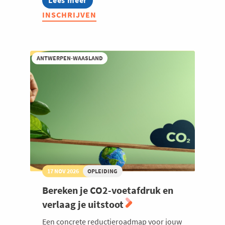
Lees meer
about
Duurzaamheidsmanagers
INSCHRIJVEN
ANTWERPEN-WAASLAND
17 NOV 2026
OPLEIDING
Bereken je CO2-voetafdruk en
verlaag je uitstoot
Een concrete reductieroadmap voor jouw