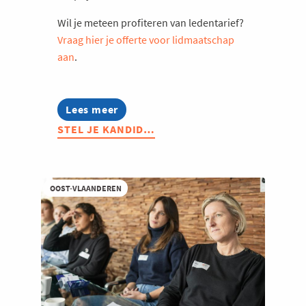
Wil je meteen profiteren van ledentarief?
Vraag hier je offerte voor lidmaatschap
aan
.
Lees meer
about
Stel
STEL JE KANDID…
je
kandidaat:
Voka
Charter
Duurzaam
OOST-VLAANDEREN
Ondernemen