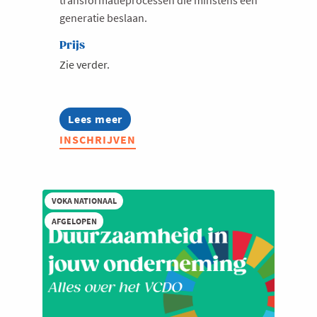
generatie beslaan.
Prijs
Zie verder.
Lees meer
about
Voka
INSCHRIJVEN
Charter
Duurzaam
Ondernemen
2026-
2027
VOKA NATIONAAL
AFGELOPEN