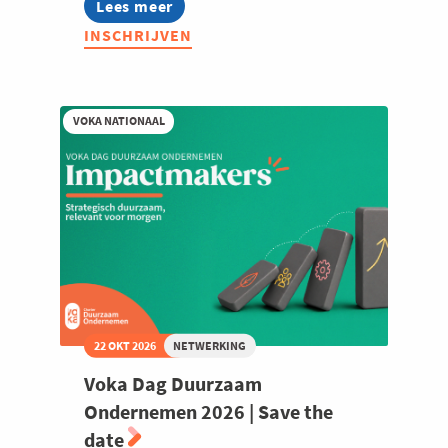
Lees meer
about
Lerend
INSCHRIJVEN
Netwerk
Duurzaam
Ondernemen
VOKA NATIONAAL
22 OKT 2026
NETWERKING
Voka Dag Duurzaam
Ondernemen 2026 | Save the
date