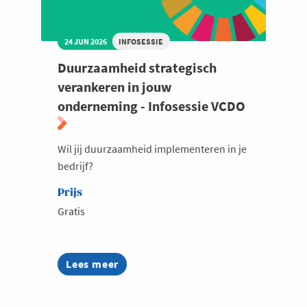
24 JUN 2026
INFOSESSIE
Duurzaamheid strategisch
verankeren in jouw
onderneming - Infosessie VCDO
Wil jij duurzaamheid implementeren in je
bedrijf?
Prijs
Gratis
Lees meer
about
Duurzaamheid
strategisch
verankeren