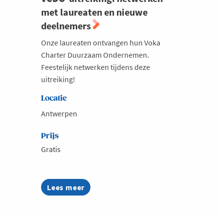
met laureaten en nieuwe
Milieu
deelnemers
Mobiliteit
Onze laureaten ontvangen hun Voka
Netwerking
Charter Duurzaam Ondernemen.
Onderwijs
Feestelijk netwerken tijdens deze
uitreiking!
Opvolging en Overname
Persoonlijke vaardigheden
Locatie
Antwerpen
Regeringsvorming
Retail
Prijs
Ruimtelijke ordening en Infrastructuur
Gratis
Scale-ups
Starten
Lees meer
about
VCDO-
Strategie
uitreiking:
Supply Chain
netwerken