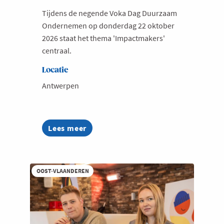
Tijdens de negende Voka Dag Duurzaam
Ondernemen op donderdag 22 oktober
2026 staat het thema 'Impactmakers'
centraal.
Locatie
Antwerpen
Lees meer
about
Voka
Dag
Duurzaam
Ondernemen
OOST-VLAANDEREN
2026
|
Save
the
date