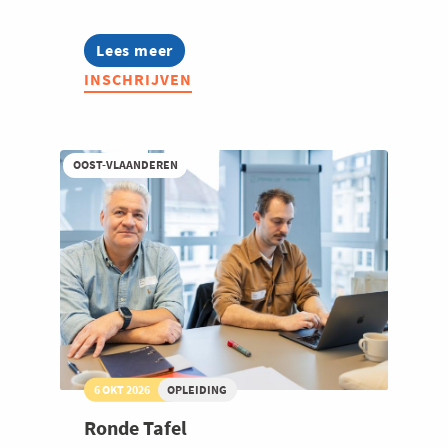
Lees meer
about
Ronde
INSCHRIJVEN
Tafel
Circulaire
economie
OOST-VLAANDEREN
6 OKT 2026
OPLEIDING
Ronde Tafel