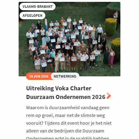
met
VLAAMS-BRABANT
Welzijn en gezondheidszorg
laureaten
en
AFGELOPEN
nieuwe
deelnemers
18 JUN 2026
NETWERKING
Uitreiking Voka Charter
Duurzaam Ondernemen 2026
Waarom is duurzaamheid vandaag geen
rem op groei, maar net de slimste weg
vooruit? Tijdens dit event hoor je het niet
alleen van de bedrijven die Duurzaam
Ondernemen echt in de praktijk hebben