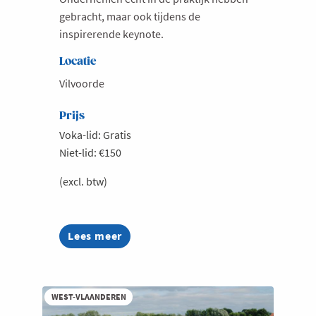
gebracht, maar ook tijdens de
inspirerende keynote.
Locatie
Vilvoorde
Prijs
Voka-lid: Gratis
Niet-lid: €150
(excl. btw)
Lees meer
about
Uitreiking
Voka
Charter
Duurzaam
WEST-VLAANDEREN
Ondernemen