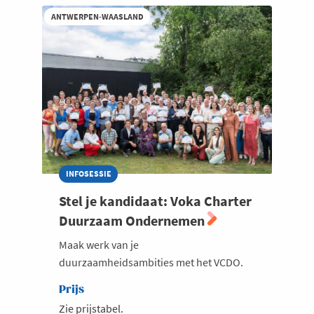
in
ANTWERPEN-WAASLAND
jouw
onderneming
-
Infosessie
VCDO
INFOSESSIE
Stel je kandidaat: Voka Charter
Duurzaam Ondernemen
Maak werk van je
duurzaamheidsambities met het VCDO.
Prijs
Zie prijstabel.