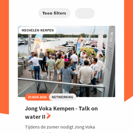
Energie
West-Vlaanderen
Hybride
Traject
Familiebedrijven
Toon filters
Online
Financieel
MECHELEN-KEMPEN
Good Governance
Groeien
Haven
Human Resources
Industrie
Innovatie
Internationaal Ondernemen
25 AUG 2026
NETWERKING
Juridisch
Jong Voka Kempen - Talk on
Logistiek en Transport
water II
Luchtvaart
Tijdens de zomer nodigt Jong Voka
Marketing & Sales