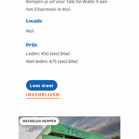
Kempen je uit voor Talk On Water II aan
het Zilvermeer in Mol.
Milieu
Mobiliteit
Locatie
Netwerking
Mol
Onderwijs
Prijs
Opvolging en Overname
Leden: €50 (excl.btw)
Niet leden: €75 (excl.btw)
Persoonlijke vaardigheden
Regeringsvorming
Retail
Lees meer
about
Jong
Ruimtelijke ordening en Infrastructuur
INSCHRIJVEN
Voka
Kempen
Scale-ups
-
Talk
Starten
on
MECHELEN-KEMPEN
Strategie
water
II
Supply Chain