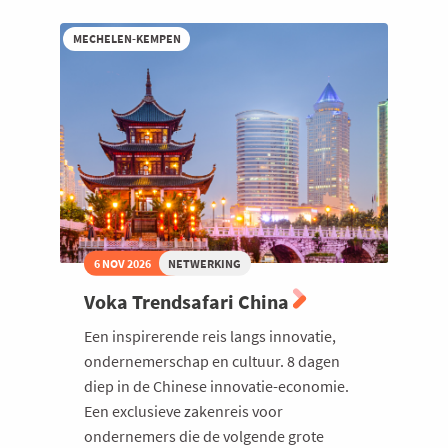
Karl
Hermans
MECHELEN-KEMPEN
(Miko)
|
Voka
Lokaal
Midden
Kempen
6 NOV 2026
NETWERKING
Voka Trendsafari China
Een inspirerende reis langs innovatie,
ondernemerschap en cultuur. 8 dagen
diep in de Chinese innovatie-economie.
Een exclusieve zakenreis voor
ondernemers die de volgende grote