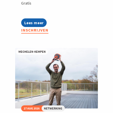
Gratis
Lees meer
about
Ondernemend
INSCHRIJVEN
Turnhout
-
Te
gast
bij
MECHELEN-KEMPEN
De
Troef
27 AUG 2026
NETWERKING