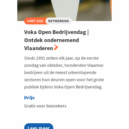
4 OKT 2026
NETWERKING
Voka Open Bedrijvendag |
Ontdek ondernemend
Vlaanderen
Sinds 1991 zetten elk jaar, op de eerste
zondag van oktober, honderden Vlaamse
bedrijven uit de meest uiteenlopende
sectoren hun deuren open voor het grote
publiek tijdens Voka Open Bedrijvendag.
Prijs
Gratis voor bezoekers
Lees meer
about