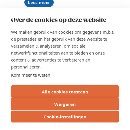
Lees meer
about
Voka
INSCHRIJVEN
Shortski
naar
Over de cookies op deze website
Saalbach-
Hinterglemm
We maken gebruik van cookies om gegevens m.b.t.
2027
de prestaties en het gebruik van deze website te
verzamelen & analyseren, om sociale
netwerkfunctionaliteiten aan te bieden en onze
content & advertenties te verbeteren en
personaliseren.
Kom meer te weten
Alle cookies toestaan
Weigeren
Cookie-instellingen