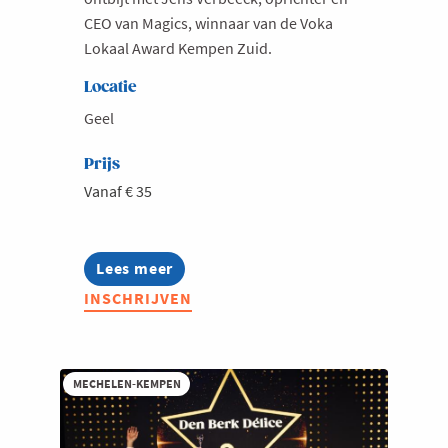
CEO van Magics, winnaar van de Voka
Lokaal Award Kempen Zuid.
Locatie
Geel
Prijs
Vanaf € 35
Lees meer
about
Voka
INSCHRIJVEN
Lokaal
Kempen
Zuid:
Ontbijt
met
MECHELEN-KEMPEN
Jens
Verbeeck
(Magics)