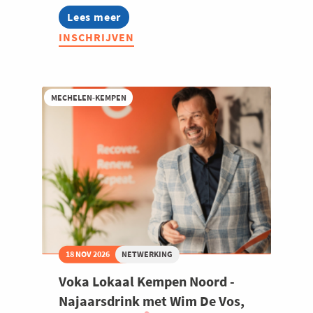
Lees meer
about
Bedrijfsbezoek
INSCHRIJVEN
Traicar
Voka
Lokaal
Klein-
Brabant/Vaartland
MECHELEN-KEMPEN
18 NOV 2026
NETWERKING
Voka Lokaal Kempen Noord -
Najaarsdrink met Wim De Vos,