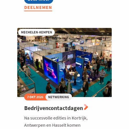
Voka
DEELNEMEN
Open
Bedrijvendag
|
Ontdek
ondernemend
MECHELEN-KEMPEN
Vlaanderen
7 OKT 2026
NETWERKING
Bedrijvencontactdagen
Na succesvolle edities in Kortrijk,
Antwerpen en Hasselt komen