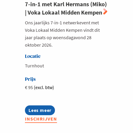
7-in-1 met Karl Hermans (Miko)
| Voka Lokaal Midden Kempen
Ons jaarlijks 7-in-1 netwerkevent met
Voka Lokaal Midden Kempen vindt dit
jaar plaats op woensdagavond 28
oktober 2026.
Locatie
Turnhout
Prijs
€ 95
(excl. btw)
Lees meer
about
7-
INSCHRIJVEN
in-
1
met