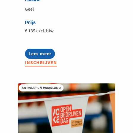
Geel
Prijs
€ 135 excl. btw
Lees meer
about
Prijs
INSCHRIJVEN
Ondernemen
2026
ANTWERPEN-WAASLAND