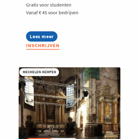
Gratis voor studenten
Vanaf € 45 voor bedrijven
Lees meer
about
Voka
INSCHRIJVEN
Lokaal
Neteland:
Kansen
om
de
MECHELEN-KEMPEN
hoek