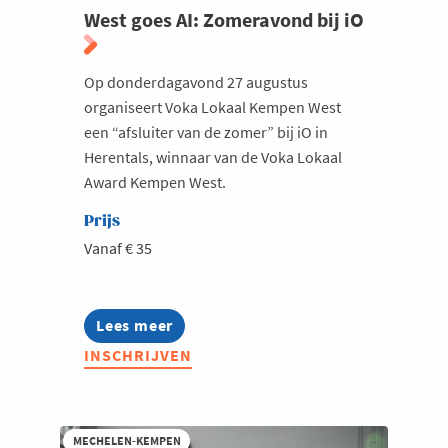
West goes AI: Zomeravond bij iO
Op donderdagavond 27 augustus
organiseert Voka Lokaal Kempen West
een “afsluiter van de zomer” bij iO in
Herentals, winnaar van de Voka Lokaal
Award Kempen West.
Prijs
Vanaf € 35
Lees meer
about
West
INSCHRIJVEN
goes
AI:
Zomeravond
bij
iO
MECHELEN-KEMPEN