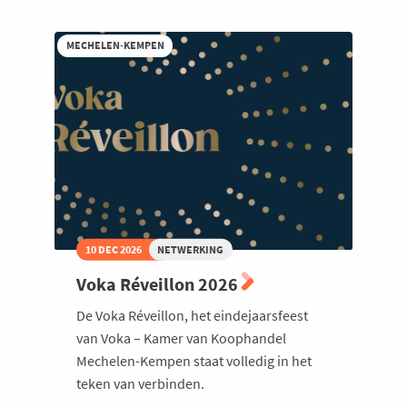
de
Jezuïetenkerk
met
MECHELEN-KEMPEN
Steven
Goegebeur
10 DEC 2026
NETWERKING
Voka Réveillon 2026
De Voka Réveillon, het eindejaarsfeest
van Voka – Kamer van Koophandel
Mechelen-Kempen staat volledig in het
teken van verbinden.