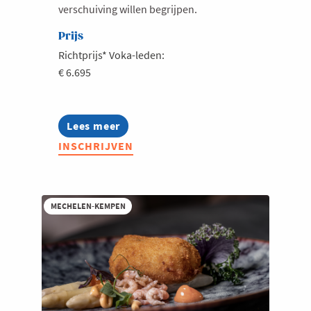
verschuiving willen begrijpen.
Prijs
Richtprijs* Voka-leden:
€ 6.695
Lees meer
about
Voka
INSCHRIJVEN
Trendsafari
China
MECHELEN-KEMPEN