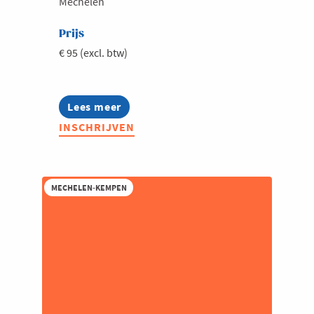
Mechelen
Prijs
€ 95 (excl. btw)
Lees meer
about
Communities
INSCHRIJVEN
Connect
MECHELEN-KEMPEN