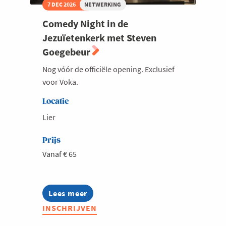
7 DEC 2026
NETWERKING
Comedy Night in de
Jezuïetenkerk met Steven
Goegebeur
Nog vóór de officiële opening. Exclusief
voor Voka.
Locatie
Lier
Prijs
Vanaf € 65
Lees meer
about
Comedy
INSCHRIJVEN
Night
in