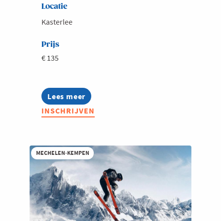
Locatie
Kasterlee
Prijs
€ 135
Lees meer
about
Voka
INSCHRIJVEN
Réveillon
2026
MECHELEN-KEMPEN