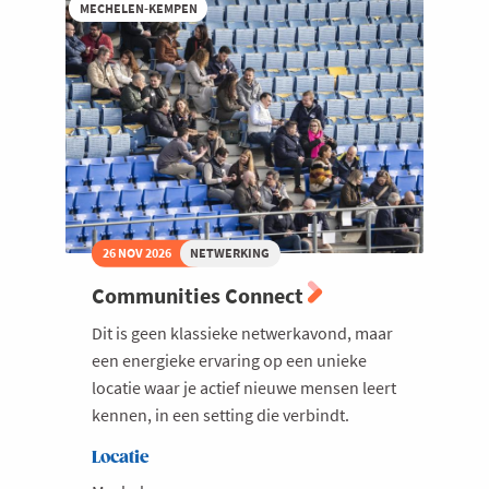
Najaarsdrink
MECHELEN-KEMPEN
met
Wim
De
Vos,
CEO
Campine
26 NOV 2026
NETWERKING
Communities Connect
Dit is geen klassieke netwerkavond, maar
een energieke ervaring op een unieke
locatie waar je actief nieuwe mensen leert
kennen, in een setting die verbindt.
Locatie