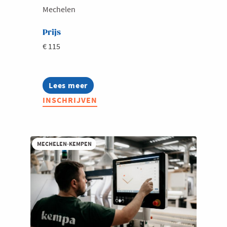
Mechelen
Prijs
€ 115
Lees meer
about
Roadmap2040
INSCHRIJVEN
X
Mechelen
MECHELEN-KEMPEN