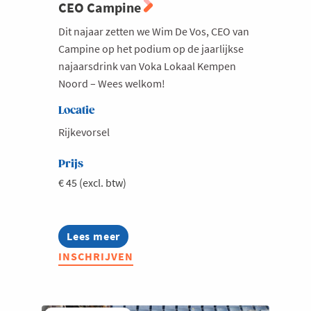
CEO Campine
Dit najaar zetten we Wim De Vos, CEO van
Campine op het podium op de jaarlijkse
najaarsdrink van Voka Lokaal Kempen
Noord – Wees welkom!
Locatie
Rijkevorsel
Prijs
€ 45 (excl. btw)
Lees meer
about
Voka
INSCHRIJVEN
Lokaal
Kempen
Noord
-