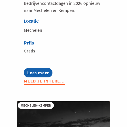
Bedrijvencontactdagen in 2026 opnieuw
naar Mechelen en Kempen.
Locatie
Mechelen
Prijs
Gratis
Lees meer
about
Bedrijvencontactdagen
MELD JE INTERE…
MECHELEN-KEMPEN