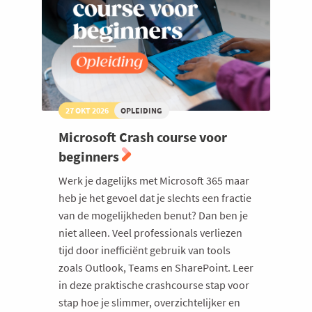
sales
futureproof
27 OKT 2026
OPLEIDING
Microsoft Crash course voor
beginners
Werk je dagelijks met Microsoft 365 maar
heb je het gevoel dat je slechts een fractie
van de mogelijkheden benut? Dan ben je
niet alleen. Veel professionals verliezen
tijd door inefficiënt gebruik van tools
zoals Outlook, Teams en SharePoint. Leer
in deze praktische crashcourse stap voor
stap hoe je slimmer, overzichtelijker en