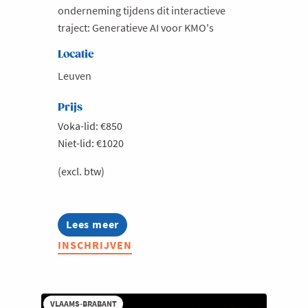
onderneming tijdens dit interactieve
traject: Generatieve AI voor KMO's
Locatie
Leuven
Prijs
Voka-lid: €850
Niet-lid: €1020
(excl. btw)
Lees meer
about
Generatieve
INSCHRIJVEN
AI
voor
KMO's
VLAAMS-BRABANT