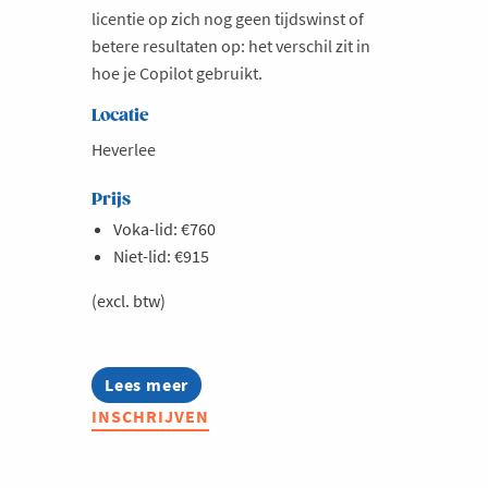
licentie op zich nog geen tijdswinst of
betere resultaten op: het verschil zit in
hoe je Copilot gebruikt.
Locatie
Heverlee
Prijs
Voka-lid: €760
Niet-lid: €915
(excl. btw)
Lees meer
about
Microsoft
INSCHRIJVEN
Copilot
-
haal