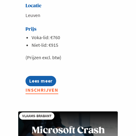
Locatie
Leuven
Prijs
Voka-lid: €760
Niet-lid: €915
(Prijzen excl. btw)
Lees meer
about
AI,
INSCHRIJVEN
data
en
GDPR:
maak
je
VLAAMS-BRABANT
digitale
marketing
&