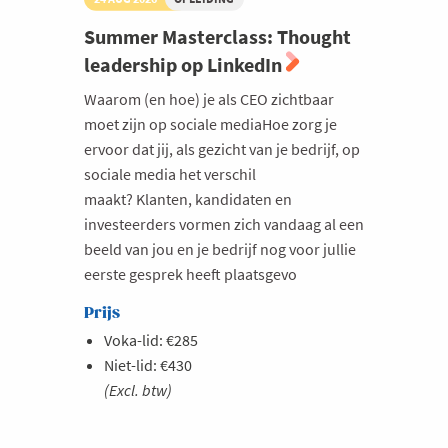
Milieu
Summer Masterclass: Thought
leadership op LinkedIn
Mobiliteit
Netwerking
Waarom (en hoe) je als CEO zichtbaar
moet zijn op sociale mediaHoe zorg je
Onderwijs
ervoor dat jij, als gezicht van je bedrijf, op
Opvolging en Overname
sociale media het verschil
maakt? Klanten, kandidaten en
Persoonlijke vaardigheden
investeerders vormen zich vandaag al een
Regeringsvorming
beeld van jou en je bedrijf nog voor jullie
Retail
eerste gesprek heeft plaatsgevo
Ruimtelijke ordening en Infrastructuur
Prijs
Scale-ups
Voka-lid: €285
Niet-lid: €430
Starten
(Excl. btw)
Strategie
Supply Chain