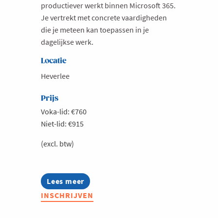
productiever werkt binnen Microsoft 365.
Je vertrekt met concrete vaardigheden
die je meteen kan toepassen in je
dagelijkse werk.
Locatie
Heverlee
Prijs
Voka-lid: €760
Niet-lid: €915
(excl. btw)
Lees meer
about
Microsoft
INSCHRIJVEN
Crash
course