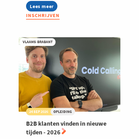
Lees meer
about
Welzijn en gezondheidszorg
Summer
INSCHRIJVEN
Masterclass:
Thought
leadership
op
LinkedIn
VLAAMS-BRABANT
24 SEP 2026
OPLEIDING
B2B klanten vinden in nieuwe
tijden - 2026