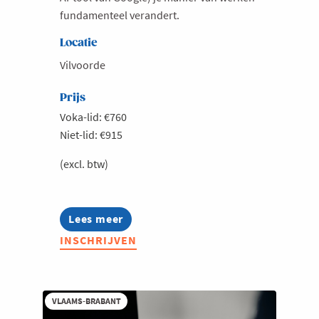
fundamenteel verandert.
Locatie
Vilvoorde
Prijs
Voka-lid: €760
Niet-lid: €915
(excl. btw)
Lees meer
about
Boost
INSCHRIJVEN
je
productiviteit
met
Gemini
(Google)
VLAAMS-BRABANT