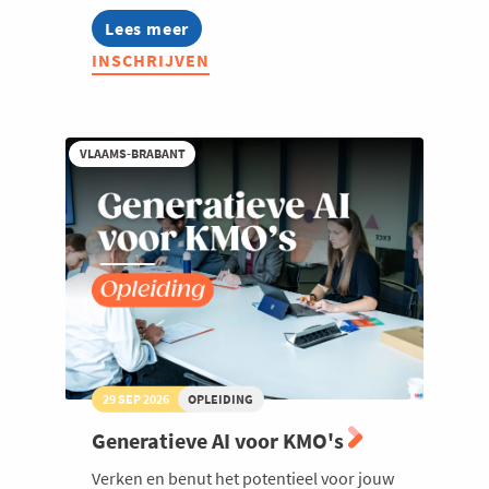
Lees meer
about
B2B
INSCHRIJVEN
klanten
vinden
in
nieuwe
tijden
VLAAMS-BRABANT
-
2026
29 SEP 2026
OPLEIDING
Generatieve AI voor KMO's
Verken en benut het potentieel voor jouw