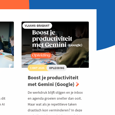
VLAAMS-BRABANT
1 OKT 2026
OPLEIDING
Boost je productiviteit
met Gemini (Google)
l
De werkdruk blijft stijgen en je inbox
 dit
en agenda groeien sneller dan ooit.
e AI
Maar wat als je repetitieve taken
drastisch kon verminderen? In deze