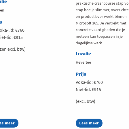
atie
praktische crashcourse stap vo
stap hoe je slimmer, overzichtel
en
en productiever werkt binnen
s
Microsoft 365. Je vertrekt met
oka-lid: €760
concrete vaardigheden die je
meteen kan toepassen in je
iet-lid: €915
dagelijkse werk.
jzen excl. btw)
Locatie
Heverlee
Prijs
Voka-lid: €760
Niet-lid: €915
(excl. btw)
es meer
out
Lees meer
about
,
Microsoft