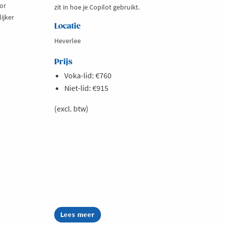
or
zit in hoe je Copilot gebruikt.
ijker
Locatie
Heverlee
Prijs
Voka-lid: €760
Niet-lid: €915
(excl. btw)
Lees meer
about
Microsoft