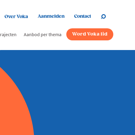
Aanmelden
Contact
Over Voka
rajecten
Aanbod per thema
Word Voka lid