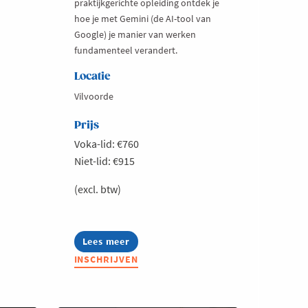
praktijkgerichte opleiding ontdek je
hoe je met Gemini (de AI-tool van
Google) je manier van werken
fundamenteel verandert.
Locatie
Vilvoorde
Prijs
Voka-lid: €760
Niet-lid: €915
(excl. btw)
Lees meer
about
Boost
INSCHRIJVEN
je
productiviteit
met
Gemini