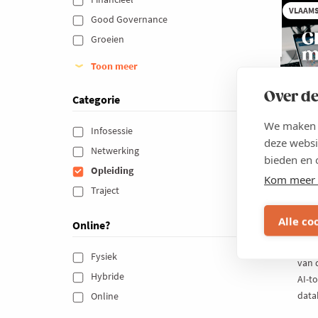
Li
VLAAM
Good Governance 
Groeien 
Toon meer
Over de
Categorie
We maken g
6 O
Infosessie 
deze websi
Netwerking 
AI,
bieden en 
je 
Opleiding 
Kom meer 
sal
Traject 
Digit
Alle co
Online?
vand
steu
Fysiek 
van 
Hybride 
AI-t
data
Online 