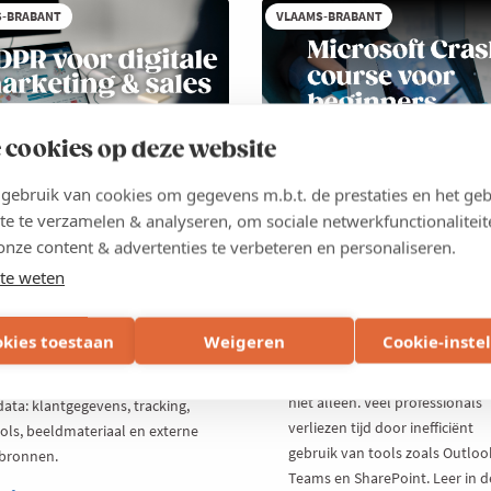
nkedIn
S-BRABANT
VLAAMS-BRABANT
 cookies op deze website
ebruik van cookies om gegevens m.b.t. de prestaties en het geb
KT 2026
OPLEIDING
27 OKT 2026
OPLEIDING
te te verzamelen & analyseren, om sociale netwerkfunctionaliteit
 data en GDPR: maak
Microsoft Crash cour
onze content & advertenties te verbeteren en personaliseren.
digitale marketing &
voor beginners
te weten
es futureproof
Werk je dagelijks met Microsoft
maar heb je het gevoel dat je
ale marketing en sales zijn
okies toestaan
Weigeren
Cookie-inste
slechts een fractie van de
aag sterk datagedreven en
mogelijkheden benut? Dan ben
nen op een continue stroom
niet alleen. Veel professionals
data: klantgegevens, tracking,
verliezen tijd door inefficiënt
ools, beeldmateriaal en externe
gebruik van tools zoals Outloo
bronnen.
Teams en SharePoint. Leer in d