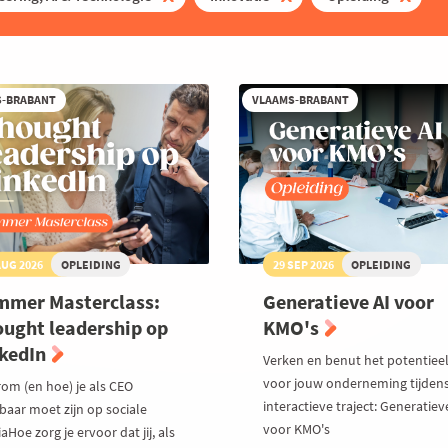
S-BRABANT
VLAAMS-BRABANT
AUG 2026
OPLEIDING
29 SEP 2026
OPLEIDING
mmer Masterclass:
Generatieve AI voor
ught leadership op
KMO's
nkedIn
Verken en benut het potentiee
voor jouw onderneming tijdens
om (en hoe) je als CEO
interactieve traject: Generatiev
baar moet zijn op sociale
voor KMO's
Hoe zorg je ervoor dat jij, als