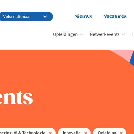
Nieuws
Vacatures
Opleidingen
Netwerkevents
T
nts
isering, AI & Technologie
Innovatie
Opleiding