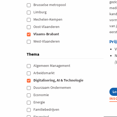
gezic
Brusselse metropool 
medi
Limburg 
kand
Mechelen-Kempen 
vorm
van j
Oost-Vlaanderen 
eers
Vlaams-Brabant 
West-Vlaanderen 
Prij
V
Thema
N
(
Algemeen Management 
Arbeidsmarkt 
Digitalisering, AI & Technologie 
Duurzaam Ondernemen 
Le
ab
Economie 
S
INS
Ma
Energie 
Th
Familiebedrijven 
le
o
Financieel 