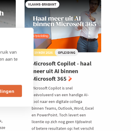
(Google)
VLAAMS-BRABANT
ruik van
19 NOV 2026
OPLEIDING
en aan te
se
Microsoft Copilot - haal
meer uit AI binnen
Microsoft 365
 365
Microsoft Copilot is snel
llingen
geëvolueerd van een handige AI-
 je
tool naar een digitale collega
binnen Teams, Outlook, Word, Excel
en PowerPoint. Toch levert een
k,
licentie op zich nog geen tijdswinst
eze
of betere resultaten op: het verschil