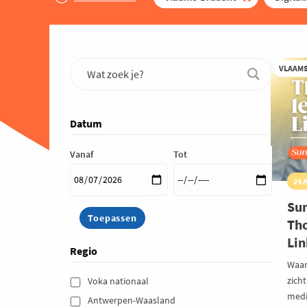
VLAAM
Datum
Vanaf
Tot
24 
Su
Tho
Li
Regio
Waar
zicht
Voka nationaal 
media
Antwerpen-Waasland 