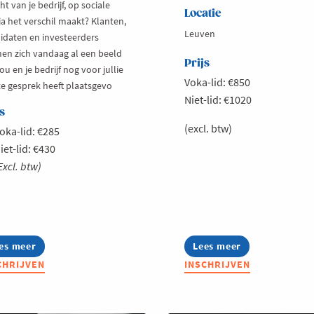
ht van je bedrijf, op sociale
Locatie
a het verschil maakt? Klanten,
Leuven
idaten en investeerders
en zich vandaag al een beeld
Prijs
ou en je bedrijf nog voor jullie
Voka-lid: €850
te gesprek heeft plaatsgevo
Niet-lid: €1020
s
(excl. btw)
oka-lid: €285
iet-lid: €430
Excl. btw)
es meer
out
Lees meer
about
ummer
Generatieve
CHRIJVEN
INSCHRIJVEN
sterclass:
AI
ought
voor
adership
KMO's
p