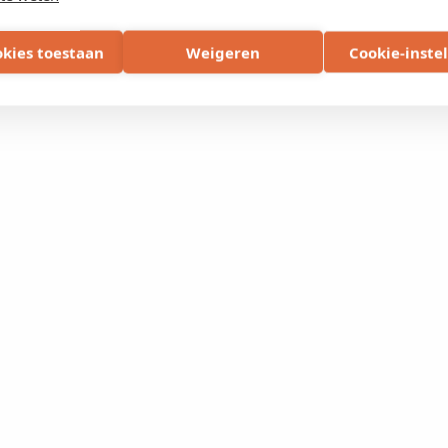
okies toestaan
Weigeren
Cookie-inste