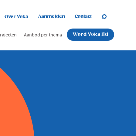
Aanmelden
Contact
Over Voka
rajecten
Aanbod per thema
Word Voka lid