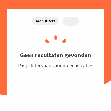
Energie
West-Vlaanderen
Hybride
Traject
Familiebedrijven
Online
Financieel
Toon filters
Good Governance
Groeien
Haven
Human Resources
Geen resultaten gevonden
Industrie
Pas je filters aan voor meer activities
Innovatie
Internationaal Ondernemen
Juridisch
Logistiek en Transport
Luchtvaart
Marketing & Sales