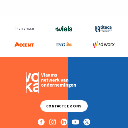
Milieu
Mobiliteit
Netwerking
Onderwijs
Opvolging en Overname
Persoonlijke vaardigheden
Regeringsvorming
Retail
Ruimtelijke ordening en Infrastructuur
Scale-ups
Starten
Strategie
Supply Chain