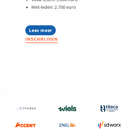
Niet-leden: 2.700 euro
Lees meer
about
Business
INSCHRIJVEN
Club
International
Finance
2027