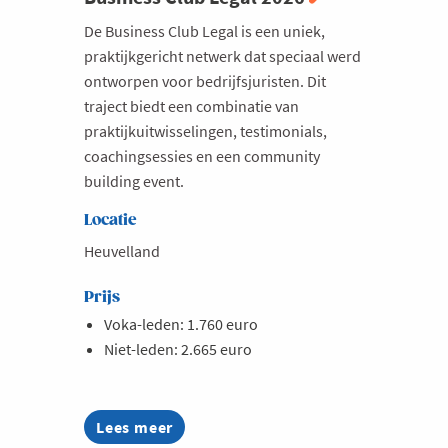
Milieu
De Business Club Legal is een uniek,
praktijkgericht netwerk dat speciaal werd
Mobiliteit
ontworpen voor bedrijfsjuristen. Dit
Netwerking
traject biedt een combinatie van
praktijkuitwisselingen, testimonials,
Onderwijs
coachingsessies en een community
Opvolging en Overname
building event.
Persoonlijke vaardigheden
Locatie
Regeringsvorming
Heuvelland
Retail
Prijs
Ruimtelijke ordening en Infrastructuur
Voka-leden: 1.760 euro
Scale-ups
Niet-leden: 2.665 euro
Starten
Strategie
Lees meer
about
Supply Chain
Business