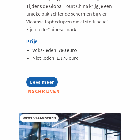
Tijdens de Global Tour: China krijg je een
unieke blik achter de schermen bij vier
Vlaamse topbedrijven die al sterk actief
zijn op de Chinese markt.
Prijs
Voka-leden: 780 euro
Niet-leden: 1.170 euro
Lees meer
about
Global
INSCHRIJVEN
Leaders:
China
WEST-VLAANDEREN