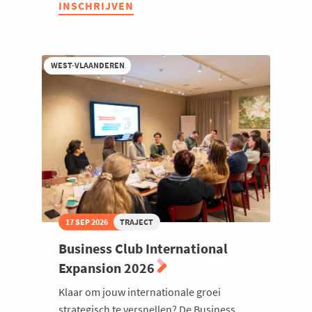
INSCHRIJVEN
Club
Welzijn en gezondheidszorg
Legal
2026
WEST-VLAANDEREN
17 SEP 2026
TRAJECT
Business Club International
Expansion 2026
Klaar om jouw internationale groei
strategisch te versnellen? De Business