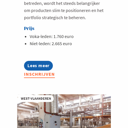
betreden, wordt het steeds belangrijker
om producten slim te positioneren en het
portfolio strategisch te beheren.
Prijs
Voka-leden: 1.760 euro
Niet-leden: 2.665 euro
Lees meer
about
Business
INSCHRIJVEN
Club
Product-
&
Portfoliomanagement
WEST-VLAANDEREN