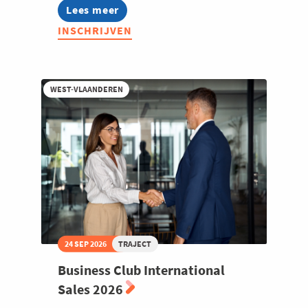
Lees meer
about
Business
INSCHRIJVEN
Club
Food
Expand
WEST-VLAANDEREN
24 SEP 2026
TRAJECT
Business Club International
Sales 2026