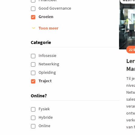
Good Governance 
Groeien 
Toon meer
Categorie
22 
Infosessie 
Ler
Netwerking 
Ma
Opleiding 
Til j
Traject 
nive
Netw
Online?
sale
vera
Fysiek 
ontw
Hybride 
verk
Online 
van 