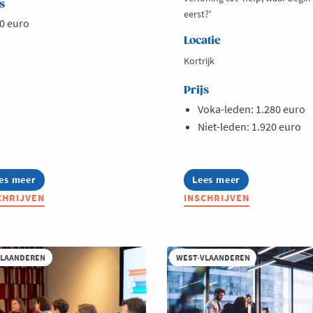
s
eerst?'
0 euro
Locatie
Kortrijk
Prijs
Voka-leden: 1.280 euro
Niet-leden: 1.920 euro
es meer
out
Lees meer
about
yo
Lerend
CHRIJVEN
INSCHRIJVEN
artUp
Netwerk
vanced
Hr
st-
Professionals
aanderen
(ondernemingen
met
VLAANDEREN
WEST-VLAANDEREN
jaar
minder
26
dan
75
medewerkers)