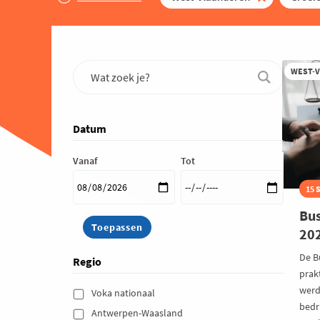
WEST-
Datum
Vanaf
Tot
15 
Bus
20
De B
Regio
prakt
werd
Voka nationaal 
bedri
Antwerpen-Waasland 