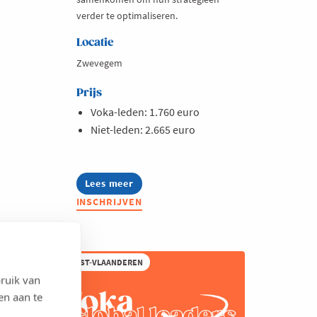
verder te optimaliseren.
Locatie
Zwevegem
Prijs
Voka-leden: 1.760 euro
Niet-leden: 2.665 euro
Lees meer
about
Business
INSCHRIJVEN
Club
International
Sales
2026
WEST-VLAANDEREN
ruik van
en aan te