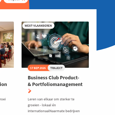
WEST-VLAANDEREN
17 SEP 2026
TRAJECT
Business Club Product-
ion
& Portfoliomanagement
roei
Leren van elkaar om sterker te
groeien - lokaal én
internationaalNaarmate bedrijven