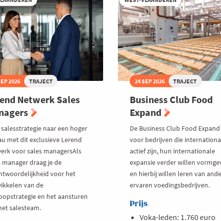
SEP 2026
TRAJECT
24 SEP 2026
TRAJECT
end Netwerk Sales
Business Club Food
nagers
Expand
e salesstrategie naar een hoger
De Business Club Food Expand 
au met dit exclusieve Lerend
voor bedrijven die internationa
erk voor sales managersAls
actief zijn, hun internationale
s manager draag je de
expansie verder willen vormge
ntwoordelijkheid voor het
en hierbij willen leren van and
ikkelen van de
ervaren voedingsbedrijven.
oopstrategie en het aansturen
Prijs
het salesteam.
Voka-leden: 1.760 euro