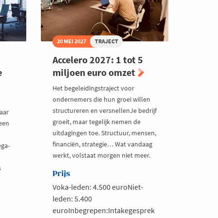
20 MEI 2027
TRAJECT
Accelero 2027: 1 tot 5
e
miljoen euro omzet
Het begeleidingstraject voor
ondernemers die hun groei willen
structureren en versnellenJe bedrijf
aar
groeit, maar tegelijk nemen de
een
uitdagingen toe. Structuur, mensen,
financiën, strategie… Wat vandaag
ega-
werkt, volstaat morgen niet meer.
s
Prijs
Voka-leden: 4.500 euroNiet-
leden: 5.400
euroInbegrepen:Intakegesprek