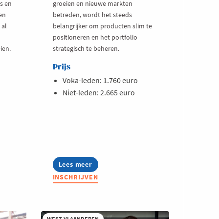
rs en
groeien en nieuwe markten
en
betreden, wordt het steeds
 al
belangrijker om producten slim te
positioneren en het portfolio
ien.
strategisch te beheren.
Prijs
Voka-leden: 1.760 euro
Niet-leden: 2.665 euro
Lees meer
about
Business
INSCHRIJVEN
Club
Product-
&
Portfoliomanagement
WEST-VLAANDEREN