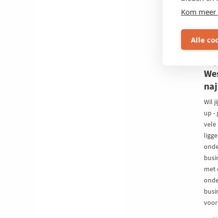
Kom meer 
Alle co
25 
Bry
Wes
na
Wil j
up - 
vele
ligg
onde
busi
met 
onde
busi
voor