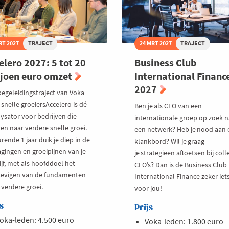
RT 2027
TRAJECT
24 MRT 2027
TRAJECT
elero 2027: 5 tot 20
Business Club
joen euro omzet
International Financ
2027
begeleidingstraject van Voka
snelle groeiersAccelero is dé
Ben je als CFO van een
lysator voor bedrijven die
internationale groep op zoek n
en naar verdere snelle groei.
een netwerk? Heb je nood aan 
ende 1 jaar duik je diep in de
klankbord? Wil je graag
agingen en groeipijnen van je
je strategieën aftoetsen bij coll
jf, met als hoofddoel het
CFO’s? Dan is de Business Club
tevigen van de fundamenten
International Finance zeker iet
 verdere groei.
voor jou!
s
Prijs
oka-leden: 4.500 euro
Voka-leden: 1.800 euro