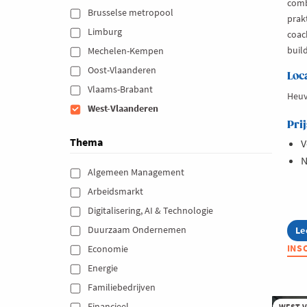
comb
Brusselse metropool 
prakt
Limburg 
coac
buil
Mechelen-Kempen 
Oost-Vlaanderen 
Loc
Vlaams-Brabant 
Heuv
West-Vlaanderen 
Prij
Thema
V
N
Algemeen Management 
Arbeidsmarkt 
Digitalisering, AI & Technologie 
Duurzaam Ondernemen 
Le
ab
Bu
INS
Economie 
Cl
Le
Energie 
20
Familiebedrijven 
Financieel 
WEST-