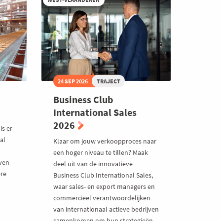
24 SEP 2026
TRAJECT
Business Club
International Sales
2026
is er
al
Klaar om jouw verkoopproces naar
een hoger niveau te tillen? Maak
ven
deel uit van de innovatieve
ere
Business Club International Sales,
waar sales- en export managers en
commercieel verantwoordelijken
van internationaal actieve bedrijven
samenkomen om hun strategieën