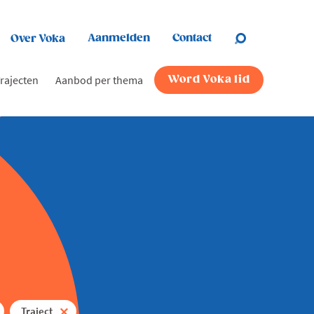
Aanmelden
Contact
Over Voka
rajecten
Aanbod per thema
Word Voka lid
Traject