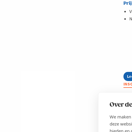
Prij
V
N
Le
ab
Le
INS
Ne
Sa
Ma
Over de
WEST-
We maken g
deze websi
bieden en 