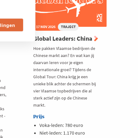
llingen
17 NOV 2026
TRAJECT
Global Leaders: China
Hoe pakken Vlaamse bedrijven de
Chinese markt aan? En wat kan jij
daarvan leren voor je eigen
internationale groei? Tijdens de
Global Tour: China krijg je een
n
unieke blik achter de schermen bij
rend
vier Vlaamse topbedrijven die al
ers,
sterk actief zijn op de Chinese
markt.
jks
t -
Prijs
Voka-leden: 780 euro
an
Niet-leden: 1.170 euro
ik