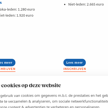
s
Niet-leden: 2.665 euro
oka-leden: 1.280 euro
iet-leden: 1.920 euro
es meer
out
Lees meer
about
rend
Business
CHRIJVEN
INSCHRIJVEN
twerk
Club
les
Food
nagers
Expand
 cookies op deze website
VLAANDEREN
WEST-VLAANDEREN
ebruik van cookies om gegevens m.b.t. de prestaties en het geb
te te verzamelen & analyseren, om sociale netwerkfunctionaliteit
onze content & advertenties te verbeteren en personaliseren.