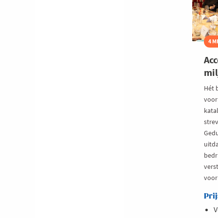
4 M
Acc
mil
Hét 
voor 
kata
strev
Gedur
uitd
bedri
vers
voor
Prij
V