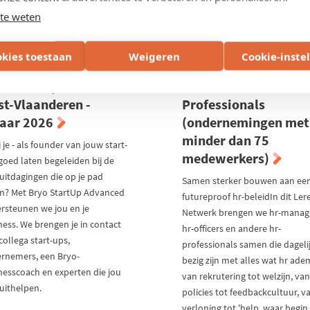
te weten
okies toestaan
Weigeren
Cookie-inste
SEP 2026
TRAJECT
15 OKT 2026
TRAJECT
o StartUp Advanced
Lerend Netwerk Hr
t-Vlaanderen -
Professionals
jaar 2026
(ondernemingen met
minder dan 75
ij je - als founder van jouw start-
medewerkers)
goed laten begeleiden bij de
 uitdagingen die op je pad
Samen sterker bouwen aan ee
en? Met Bryo StartUp Advanced
futureproof hr-beleidIn dit Le
rsteunen we jou en je
Netwerk brengen we hr-manag
ness. We brengen je in contact
hr-officers en andere hr-
collega start-ups,
professionals samen die dageli
rnemers, een Bryo-
bezig zijn met alles wat hr adem
nesscoach en experten die jou
van rekrutering tot welzijn, van
uithelpen.
policies tot feedbackcultuur, v
verloning tot 'help, waar begin 