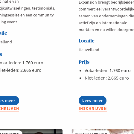
inatie van
Expansion brengt bedrijfsleide
ijkuitwisselingen, testimonials,
commercieel verantwoordelijk
hingsessies en een community
samen van ondernemingen die
ding event.
actief zijn op internationale
markten en nu willen doorgroe
atie
Locatie
elland
Heuvelland
s
oka-leden: 1.760 euro
Prijs
iet-leden: 2.665 euro
Voka-leden: 1.760 euro
Niet-leden: 2.665 euro
es meer
out
Lees meer
about
siness
Business
CHRIJVEN
INSCHRIJVEN
ub
Club
gal
International
26
Expansion
2026
VLAANDEREN
WEST-VLAANDEREN