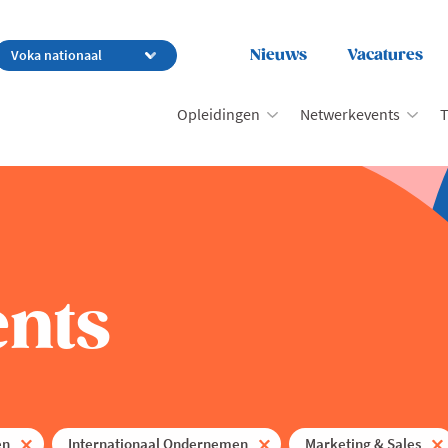
Nieuws
Vacatures
Opleidingen
Netwerkevents
T
nts
en
Internationaal Ondernemen
Marketing & Sales