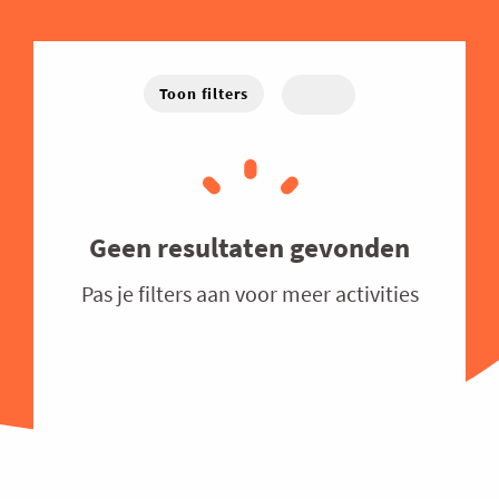
Energie
West-Vlaanderen
Hybride
Traject
Familiebedrijven
Online
Financieel
Toon filters
Good Governance
Groeien
Haven
Human Resources
Geen resultaten gevonden
Industrie
Pas je filters aan voor meer activities
Innovatie
Internationaal Ondernemen
Juridisch
Logistiek en Transport
Luchtvaart
Marketing & Sales