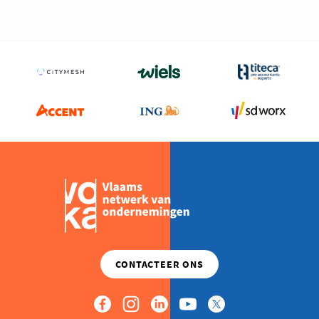
Milieu
Mobiliteit
Netwerking
Onderwijs
Opvolging en Overname
Persoonlijke vaardigheden
Regeringsvorming
Retail
Ruimtelijke ordening en Infrastructuur
Scale-ups
Starten
Strategie
Supply Chain