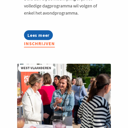
volledige dagprogramma wil volgen of
Welzijn en gezondheidszorg
enkel het avondprogramma.
Lees meer
about
Jong
INSCHRIJVEN
Voka
on
Tour
-
Roots.
WEST-VLAANDEREN
Reinvented.