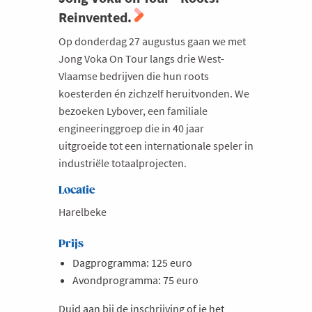
Reinvented.
Milieu
Op donderdag 27 augustus gaan we met
Mobiliteit
Jong Voka On Tour langs drie West-
Netwerking
Vlaamse bedrijven die hun roots
Onderwijs
koesterden én zichzelf heruitvonden. We
bezoeken Lybover, een familiale
Opvolging en Overname
engineeringgroep die in 40 jaar
Persoonlijke vaardigheden
uitgroeide tot een internationale speler in
industriële totaalprojecten.
Regeringsvorming
Retail
Locatie
Ruimtelijke ordening en Infrastructuur
Harelbeke
Scale-ups
Prijs
Starten
Dagprogramma: 125 euro
Avondprogramma: 75 euro
Strategie
Supply Chain
Duid aan bij de inschrijving of je het