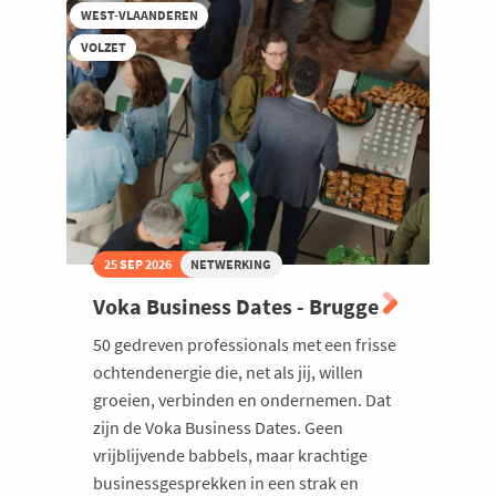
Connect
WEST-VLAANDEREN
Group
Belgium
VOLZET
25 SEP 2026
NETWERKING
Voka Business Dates - Brugge
50 gedreven professionals met een frisse
ochtendenergie die, net als jij, willen
groeien, verbinden en ondernemen. Dat
zijn de Voka Business Dates. Geen
vrijblijvende babbels, maar krachtige
businessgesprekken in een strak en