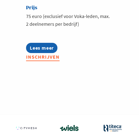
Prijs
75 euro (exclusief voor Voka-leden, max.
2 deelnemers per bedrijf)
Lees meer
about
Voka
INSCHRIJVEN
Ladies:
Leading
Ladies
in
Fashion