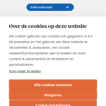
Koningsstraat 154-158, 1000 Brussel
02 229 81 11
Over de cookies op deze website
info@voka.be
We maken gebruik van cookies om gegevens m.b.t.
de prestaties en het gebruik van deze website te
verzamelen & analyseren, om sociale
netwerkfunctionaliteiten aan te bieden en onze
content & advertenties te verbeteren en
EN
personaliseren.
Pers
Nieuwsbrief
Kom meer te weten
Vacatures
Word lid
Alle cookies toestaan
Voka 2026
Algemene voorwaarden
Weigeren
Privacyverklaring
Cookie verklaring
Cookie-instellingen
Cookie instellingen