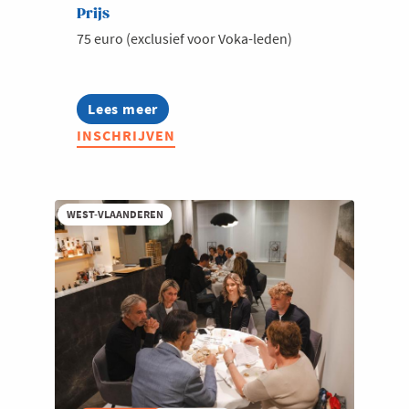
Prijs
75 euro (exclusief voor Voka-leden)
Lees meer
about
Voka
INSCHRIJVEN
Connect
@
Deny
Logistics
WEST-VLAANDEREN