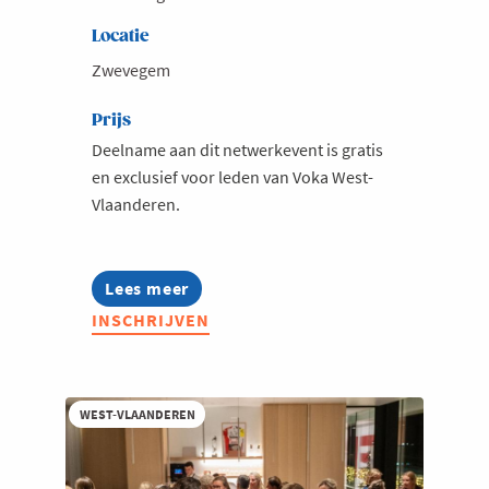
Locatie
Zwevegem
Prijs
Deelname aan dit netwerkevent is gratis
en exclusief voor leden van Voka West-
Vlaanderen.
Lees meer
about
Te
INSCHRIJVEN
gast
bij
Fomeco
WEST-VLAANDEREN