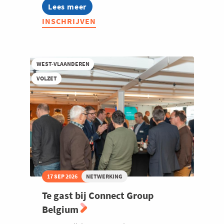
Lees meer
about
Voka
INSCHRIJVEN
Ladies:
Leading
Ladies
in
Outdoor
WEST-VLAANDEREN
Living
VOLZET
17 SEP 2026
NETWERKING
Te gast bij Connect Group
Belgium