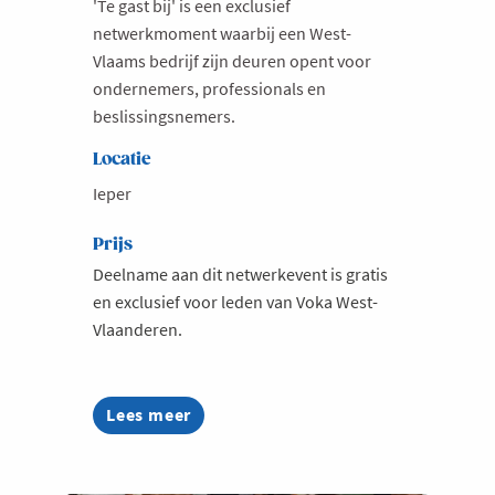
'Te gast bij' is een exclusief
netwerkmoment waarbij een West-
Vlaams bedrijf zijn deuren opent voor
ondernemers, professionals en
beslissingsnemers.
Locatie
Ieper
Prijs
Deelname aan dit netwerkevent is gratis
en exclusief voor leden van Voka West-
Vlaanderen.
Lees meer
about
Te
gast
bij