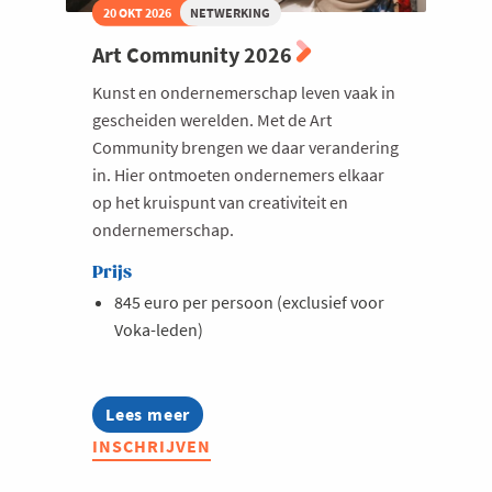
20 OKT 2026
NETWERKING
Art Community 2026
Kunst en ondernemerschap leven vaak in
gescheiden werelden. Met de Art
Community brengen we daar verandering
in. Hier ontmoeten ondernemers elkaar
op het kruispunt van creativiteit en
ondernemerschap.
Prijs
845 euro per persoon (exclusief voor
Voka-leden)
Lees meer
about
Art
INSCHRIJVEN
Community
2026