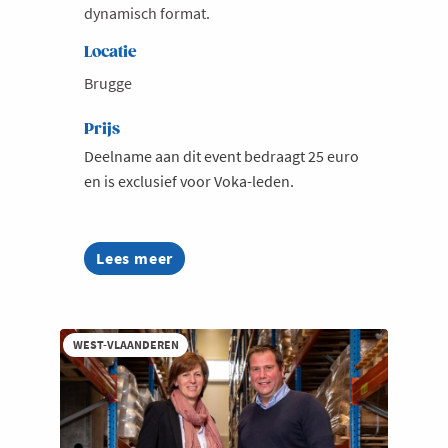
dynamisch format.
Locatie
Brugge
Prijs
Deelname aan dit event bedraagt 25 euro
en is exclusief voor Voka-leden.
Lees meer
about
Voka
Business
Dates
-
WEST-VLAANDEREN
Brugge