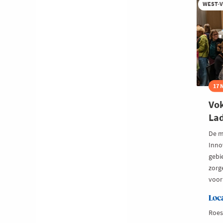
Br
WEST-
17 
Vok
Lad
De m
Inno
gebi
zorg
voor 
Loc
Roes