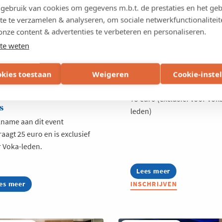
ebruik van cookies om gegevens m.b.t. de prestaties en het geb
rnemen. Dat zijn de Voka
niet alleen. Het belang van een
te te verzamelen & analyseren, om sociale netwerkfunctionaliteit
ness Dates. Geen vrijblijvende
sterk netwerk is vandaag grote
onze content & advertenties te verbeteren en personaliseren.
els, maar krachtige
ooit - daarover is iedereen het 
nessgesprekken in een strak en
te weten
Locatie
misch format.
Rekkem
atie
okies toestaan
Weigeren
Cookie-inste
Prijs
ge
75 euro (exclusief voor Vok
s
leden)
name aan dit event
aagt 25 euro en is exclusief
 Voka-leden.
Lees meer
about
Voka
es meer
out
INSCHRIJVEN
Connect
ka
@
siness
Deny
tes
Logistics