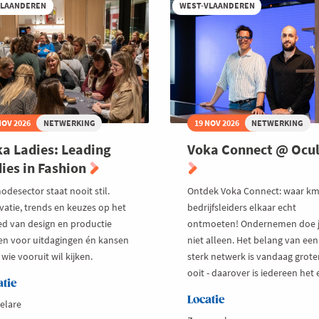
ugge
VLAANDEREN
WEST-VLAANDEREN
NOV 2026
NETWERKING
19 NOV 2026
NETWERKING
a Ladies: Leading
Voka Connect @ Ocu
ies in Fashion
odesector staat nooit stil.
Ontdek Voka Connect: waar km
vatie, trends en keuzes op het
bedrijfsleiders elkaar echt
ed van design en productie
ontmoeten! Ondernemen doe 
en voor uitdagingen én kansen
niet alleen. Het belang van een
wie vooruit wil kijken.
sterk netwerk is vandaag grote
ooit - daarover is iedereen het 
atie
Locatie
elare