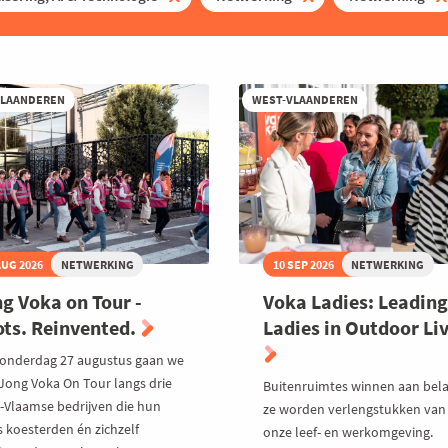
VLAANDEREN
WEST-VLAANDEREN
AUG 2026
NETWERKING
10 SEP 2026
NETWERKING
g Voka on Tour -
Voka Ladies: Leading
ts. Reinvented.
Ladies in Outdoor Li
onderdag 27 augustus gaan we
Jong Voka On Tour langs drie
Buitenruimtes winnen aan bela
-Vlaamse bedrijven die hun
ze worden verlengstukken van
s koesterden én zichzelf
onze leef- en werkomgeving.