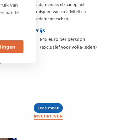
ondernemers elkaar op het
ruik van
kruispunt van creativiteit en
en aan te
r dan
ondernemerschap.
eens.
Prijs
845 euro per persoon
llingen
(exclusief voor Voka-leden)
a-
Lees meer
about
Art
INSCHRIJVEN
Community
2026