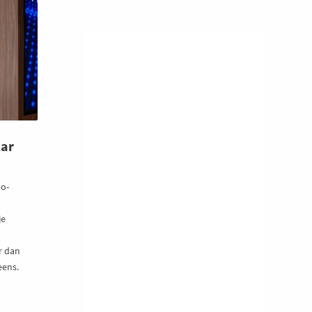
lar
o-
je
r dan
eens.