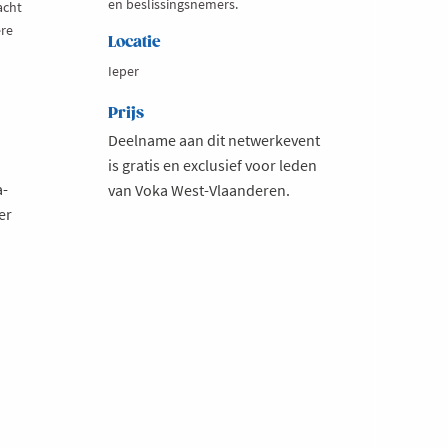
en beslissingsnemers.
acht
ere
Locatie
Ieper
Prijs
Deelname aan dit netwerkevent
is gratis en exclusief voor leden
a-
van Voka West-Vlaanderen.
er