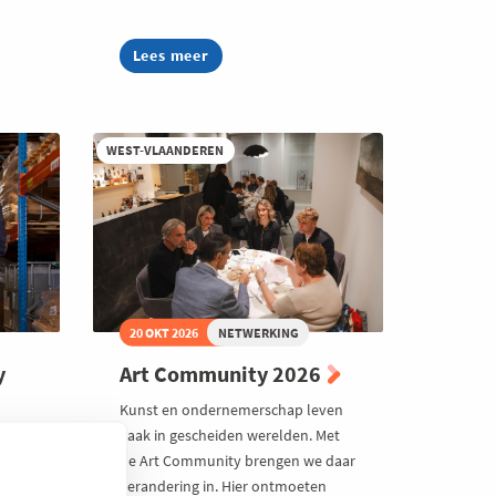
Lees meer
about
Te
gast
bij
Connect
Group
WEST-VLAANDEREN
Belgium
20 OKT 2026
NETWERKING
y
Art Community 2026
Kunst en ondernemerschap leven
vaak in gescheiden werelden. Met
o-
de Art Community brengen we daar
verandering in. Hier ontmoeten
je