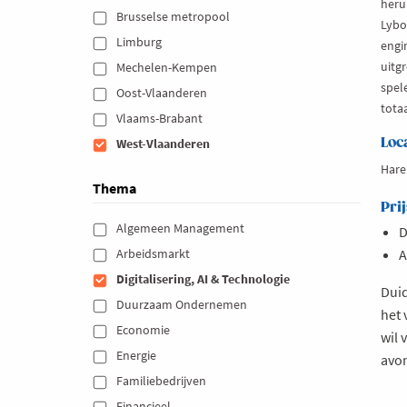
heru
Brusselse metropool 
Lybov
Limburg 
engin
uitg
Mechelen-Kempen 
spele
Oost-Vlaanderen 
tota
Vlaams-Brabant 
Loc
West-Vlaanderen 
Hare
Thema
Prij
Algemeen Management 
D
Arbeidsmarkt 
A
Digitalisering, AI & Technologie 
Duid
Duurzaam Ondernemen 
het
Economie 
wil 
Energie 
avo
Familiebedrijven 
Financieel 