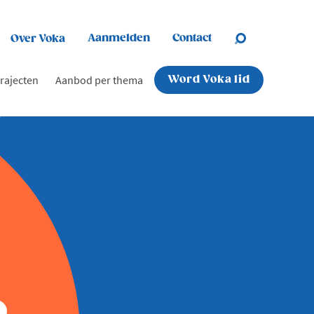
Aanmelden
Contact
Over Voka
rajecten
Aanbod per thema
Word Voka lid