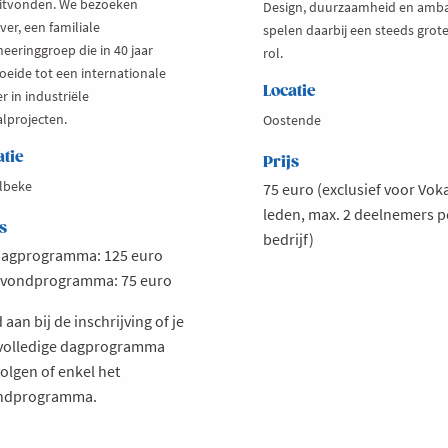
itvonden. We bezoeken
Design, duurzaamheid en amb
er, een familiale
spelen daarbij een steeds grot
eeringgroep die in 40 jaar
rol.
roeide tot een internationale
Locatie
r in industriële
alprojecten.
Oostende
atie
Prijs
lbeke
75 euro (exclusief voor Vok
leden, max. 2 deelnemers p
s
bedrijf)
agprogramma: 125 euro
vondprogramma: 75 euro
 aan bij de inschrijving of je
 volledige dagprogramma
volgen of enkel het
ndprogramma.