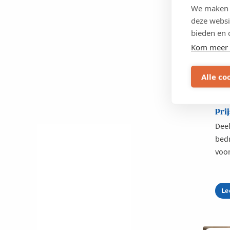
We maken g
onde
deze websi
Busi
bieden en 
babb
busi
Kom meer 
dyna
Loc
Alle co
Brug
Prij
Deel
bedr
voor
Le
ab
Vo
Bu
Da
-