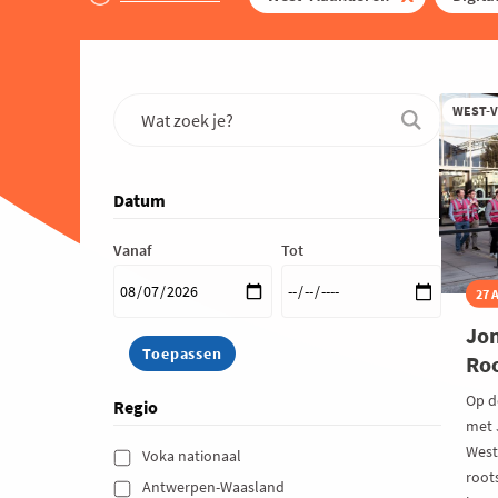
WEST-
Datum
Vanaf
Tot
27 
Jon
Roo
Op d
Regio
met 
West
Voka nationaal 
root
Antwerpen-Waasland 