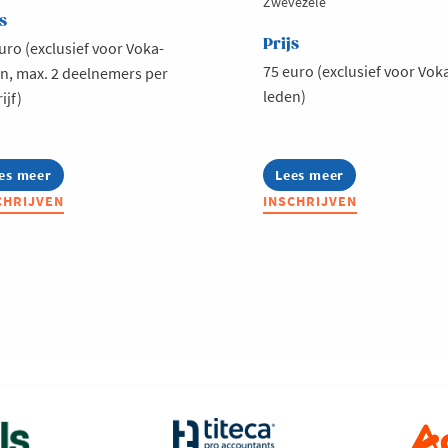
Zwevezele
s
Prijs
uro (exclusief voor Voka-
75 euro (exclusief voor Vok
n, max. 2 deelnemers per
leden)
ijf)
es meer
out
Lees meer
about
ka
Voka
CHRIJVEN
INSCHRIJVEN
dies:
Connect
ading
@
dies
Ocular
shion