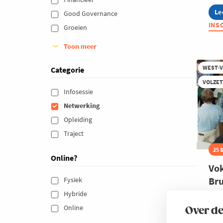
Le
ab
Good Governance 
Jo
INS
Groeien 
Vo
o
To
Toon meer
-
Ro
WEST-
Categorie
Re
VOLZE
Infosessie 
Netwerking 
Opleiding 
Traject 
25 
Online?
Vok
Br
Fysiek 
Hybride 
50 g
Online 
friss
Over de
will