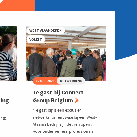
WEST-VLAANDEREN
VOLZET
17 SEP 2026
NETWERKING
Te gast bij Connect
ving
Group Belgium
'Te gast bij' is een exclusief
netwerkmoment waarbij een West-
ng:
Vlaams bedrijf zijn deuren opent
voor ondernemers, professionals