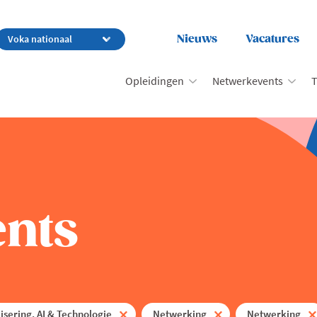
Nieuws
Vacatures
Opleidingen
Netwerkevents
T
nts
lisering, AI & Technologie
Netwerking
Netwerking