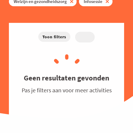
Energie
Welzijn en gezondheidszorg
Infosessie
West-Vlaanderen
Hybride
Traject
Familiebedrijven
Online
Financieel
Good Governance
Toon filters
Groeien
Haven
Human Resources
Industrie
Geen resultaten gevonden
Innovatie
Pas je filters aan voor meer activities
Internationaal Ondernemen
Juridisch
Logistiek en Transport
Luchtvaart
Marketing & Sales