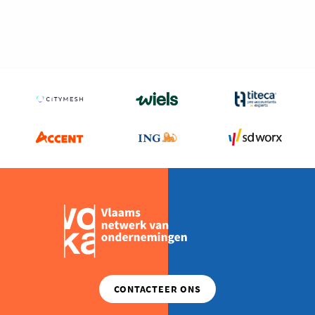
Milieu
Mobiliteit
Netwerking
Onderwijs
Opvolging en Overname
Persoonlijke vaardigheden
Regeringsvorming
Retail
Ruimtelijke ordening en Infrastructuur
Scale-ups
Starten
Strategie
Supply Chain