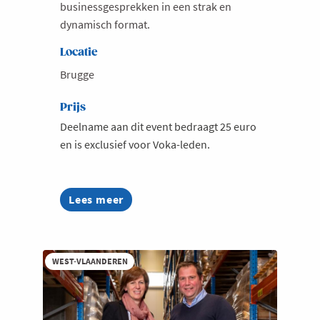
businessgesprekken in een strak en
dynamisch format.
Locatie
Brugge
Prijs
Deelname aan dit event bedraagt 25 euro
en is exclusief voor Voka-leden.
Lees meer
about
Voka
Business
Dates
-
WEST-VLAANDEREN
Brugge