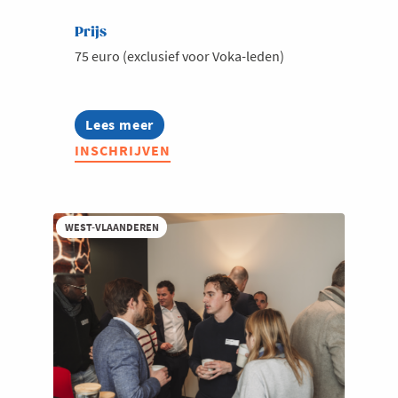
Prijs
75 euro (exclusief voor Voka-leden)
Lees meer
about
Voka
INSCHRIJVEN
Connect
@
Deny
Logistics
WEST-VLAANDEREN