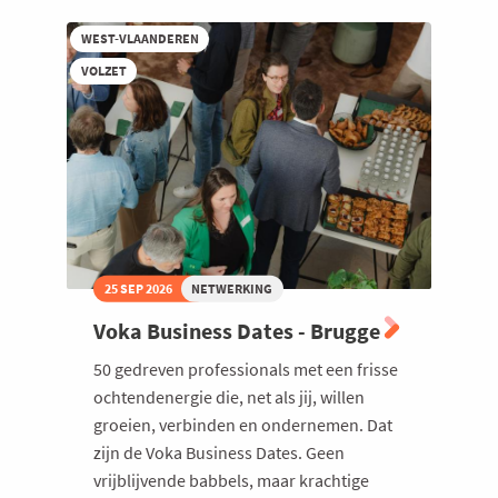
bij
Connect
WEST-VLAANDEREN
Group
Belgium
VOLZET
25 SEP 2026
NETWERKING
Voka Business Dates - Brugge
50 gedreven professionals met een frisse
ochtendenergie die, net als jij, willen
groeien, verbinden en ondernemen. Dat
zijn de Voka Business Dates. Geen
vrijblijvende babbels, maar krachtige