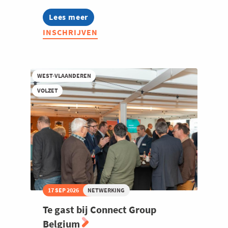
Lees meer
about
Food
INSCHRIJVEN
&
Beverage
Community
2026
WEST-VLAANDEREN
VOLZET
17 SEP 2026
NETWERKING
Te gast bij Connect Group
Belgium