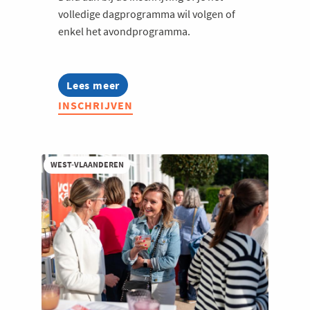
volledige dagprogramma wil volgen of
Welzijn en gezondheidszorg
enkel het avondprogramma.
Lees meer
about
Jong
INSCHRIJVEN
Voka
on
Tour
-
Roots.
WEST-VLAANDEREN
Reinvented.