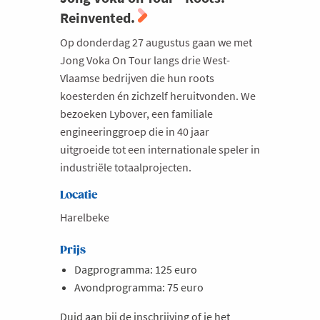
Reinvented.
Milieu
Op donderdag 27 augustus gaan we met
Mobiliteit
Jong Voka On Tour langs drie West-
Netwerking
Vlaamse bedrijven die hun roots
Onderwijs
koesterden én zichzelf heruitvonden. We
bezoeken Lybover, een familiale
Opvolging en Overname
engineeringgroep die in 40 jaar
Persoonlijke vaardigheden
uitgroeide tot een internationale speler in
industriële totaalprojecten.
Regeringsvorming
Retail
Locatie
Ruimtelijke ordening en Infrastructuur
Harelbeke
Scale-ups
Prijs
Starten
Dagprogramma: 125 euro
Avondprogramma: 75 euro
Strategie
Supply Chain
Duid aan bij de inschrijving of je het