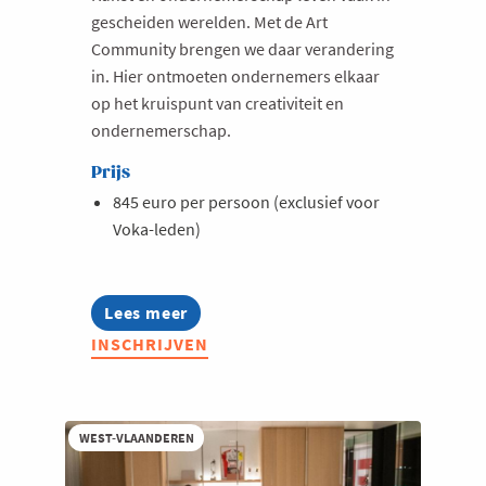
gescheiden werelden. Met de Art
Community brengen we daar verandering
in. Hier ontmoeten ondernemers elkaar
op het kruispunt van creativiteit en
ondernemerschap.
Prijs
845 euro per persoon (exclusief voor
Voka-leden)
Lees meer
about
Art
INSCHRIJVEN
Community
2026
WEST-VLAANDEREN