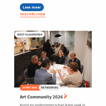
Lees meer
about
What's
INSCHRIJVEN
Hot
in
Productinnovatie
bij
Pilipili
WEST-VLAANDEREN
20 OKT 2026
NETWERKING
Art Community 2026
Kunst en ondernemerschap leven vaak in