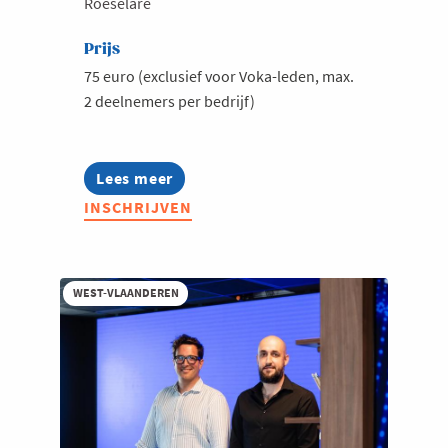
Roeselare
Prijs
75 euro (exclusief voor Voka-leden, max.
2 deelnemers per bedrijf)
Lees meer
about
Voka
INSCHRIJVEN
Ladies:
Leading
Ladies
in
Fashion
WEST-VLAANDEREN