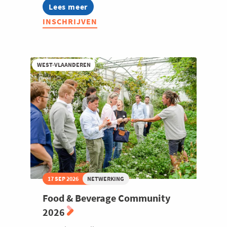
Lees meer
about
Voka
INSCHRIJVEN
Ladies:
Leading
Ladies
in
Outdoor
WEST-VLAANDEREN
Living
17 SEP 2026
NETWERKING
Food & Beverage Community
2026