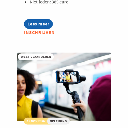
Niet-leden: 385 euro
Lees meer
about
Opleiding:
INSCHRIJVEN
AI
voor
marketeers
WEST-VLAANDEREN
13 NOV 2026
OPLEIDING