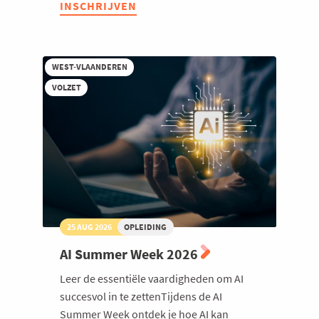
INSCHRIJVEN
AI
Welzijn en gezondheidszorg
in
hr
toegepast
WEST-VLAANDEREN
VOLZET
25 AUG 2026
OPLEIDING
AI Summer Week 2026
Leer de essentiële vaardigheden om AI
succesvol in te zettenTijdens de AI
Summer Week ontdek je hoe AI kan