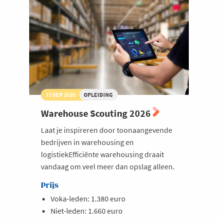
competitief
voordeel
17 SEP 2026
OPLEIDING
Warehouse Scouting 2026
Laat je inspireren door toonaangevende
bedrijven in warehousing en
logistiekEfficiënte warehousing draait
vandaag om veel meer dan opslag alleen.
Prijs
Voka-leden: 1.380 euro
Niet-leden: 1.660 euro