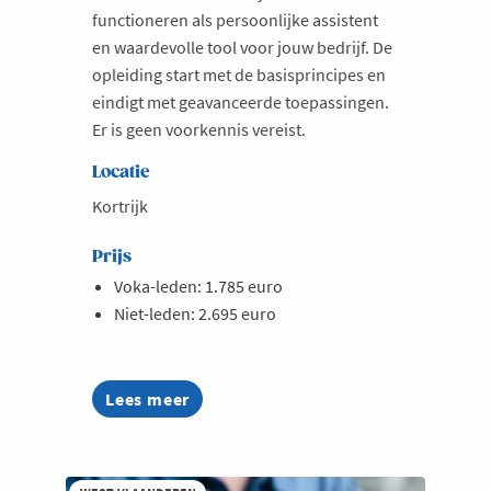
functioneren als persoonlijke assistent
en waardevolle tool voor jouw bedrijf. De
opleiding start met de basisprincipes en
eindigt met geavanceerde toepassingen.
Er is geen voorkennis vereist.
Locatie
Kortrijk
Prijs
Voka-leden: 1.785 euro
Niet-leden: 2.695 euro
Lees meer
about
AI
Summer
Week
2026