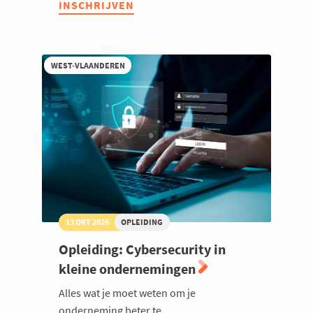
INSCHRIJVEN
SEO
in
tijden
van
AI
WEST-VLAANDEREN
-
vindbaar
blijven
met
GEO
13 OKT 2026
OPLEIDING
Opleiding: Cybersecurity in
kleine ondernemingen
Alles wat je moet weten om je
onderneming beter te