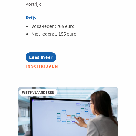
Kortrijk
Prijs
Voka-leden: 765 euro
Niet-leden: 1.155 euro
Lees meer
about
Opleiding:
INSCHRIJVEN
De
kortste
digitale
weg
naar
WEST-VLAANDEREN
je
klant
-
voor
starters
en
groeiers