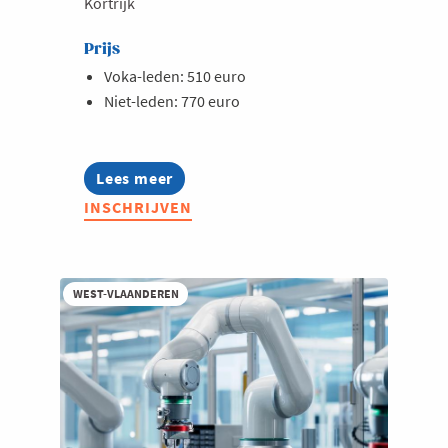
Kortrijk
Prijs
Voka-leden: 510 euro
Niet-leden: 770 euro
Lees meer
about
Opleiding:
INSCHRIJVEN
Vereenvoudig
je
administratie
met
AI
WEST-VLAANDEREN
en
RPA