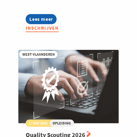
Lees meer
about
Warehouse
INSCHRIJVEN
Scouting
2026
WEST-VLAANDEREN
17 SEP 2026
OPLEIDING
Quality Scouting 2026