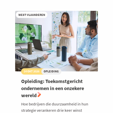
kleine
ondernemingen
WEST-VLAANDEREN
14 OKT 2026
OPLEIDING
Opleiding: Toekomstgericht
ondernemen in een onzekere
wereld
Hoe bedrijven die duurzaamheid in hun
strategie verankeren drie keer winst