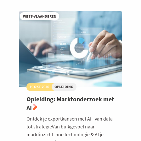
in
een
onzekere
WEST-VLAANDEREN
wereld
19 OKT 2026
OPLEIDING
Opleiding: Marktonderzoek met
AI
Ontdek je exportkansen met AI - van data
tot strategieVan buikgevoel naar
marktinzicht, hoe technologie & AI je