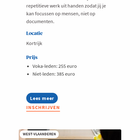
repetitieve werk uit handen zodat jij je
kan focussen op mensen, niet op
documenten.
Locatie
Kortrijk
Prijs
Voka-leden: 255 euro
Niet-leden: 385 euro
Lees meer
about
Opleiding:
INSCHRIJVEN
Werken
met
Claude
voor
hr-
WEST-VLAANDEREN
professionals