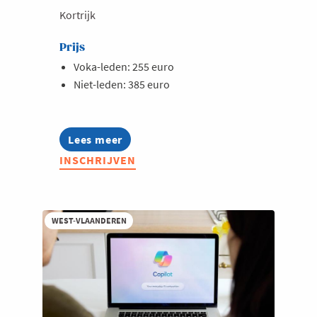
Kortrijk
Prijs
Voka-leden: 255 euro
Niet-leden: 385 euro
Lees meer
about
Opleiding:
INSCHRIJVEN
Copilot
voor
hr-
professionals
-
WEST-VLAANDEREN
verdieping
&
hr-
agents