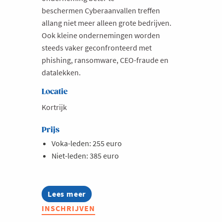
beschermen Cyberaanvallen treffen
allang niet meer alleen grote bedrijven.
Ook kleine ondernemingen worden
steeds vaker geconfronteerd met
phishing, ransomware, CEO-fraude en
datalekken.
Locatie
Kortrijk
Prijs
Voka-leden: 255 euro
Niet-leden: 385 euro
Lees meer
about
Opleiding:
INSCHRIJVEN
Cybersecurity
in