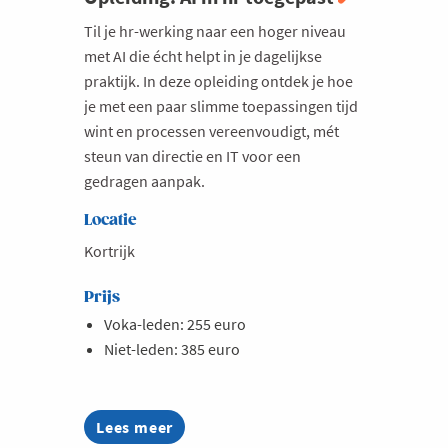
Milieu
Til je hr-werking naar een hoger niveau
met AI die écht helpt in je dagelijkse
Mobiliteit
praktijk. In deze opleiding ontdek je hoe
Netwerking
je met een paar slimme toepassingen tijd
wint en processen vereenvoudigt, mét
Onderwijs
steun van directie en IT voor een
Opvolging en Overname
gedragen aanpak.
Persoonlijke vaardigheden
Locatie
Regeringsvorming
Kortrijk
Retail
Prijs
Ruimtelijke ordening en Infrastructuur
Voka-leden: 255 euro
Scale-ups
Niet-leden: 385 euro
Starten
Strategie
Lees meer
about
Supply Chain
Opleiding: