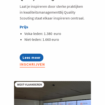
Laat je inspireren door sterke praktijken
in kwaliteitsmanagementBij Quality
Scouting staat elkaar inspireren centraal.
Prijs
Voka-leden: 1.380 euro
Niet-leden: 1.660 euro
Lees meer
about
Quality
INSCHRIJVEN
Scouting
2026
WEST-VLAANDEREN