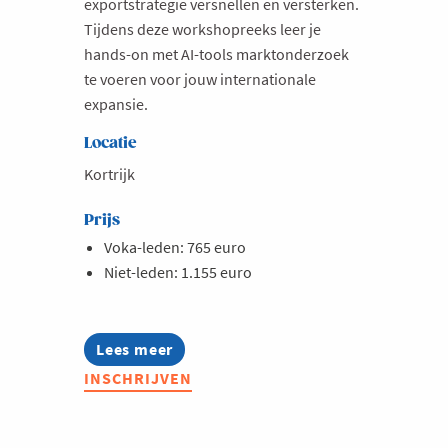
exportstrategie versnellen en versterken.
Tijdens deze workshopreeks leer je
hands-on met AI-tools marktonderzoek
te voeren voor jouw internationale
expansie.
Locatie
Kortrijk
Prijs
Voka-leden: 765 euro
Niet-leden: 1.155 euro
Lees meer
about
Opleiding:
INSCHRIJVEN
Marktonderzoek
met
AI