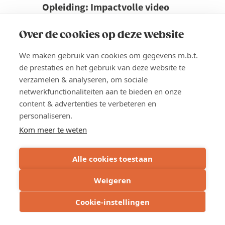
Opleiding: Impactvolle video
maken en monteren met je
smartphone
Over de cookies op deze website
Video is vandaag onmisbaar in elke
We maken gebruik van cookies om gegevens m.b.t.
marketingaanpak. Maar hoe zet je video
de prestaties en het gebruik van deze website te
slim en doelgericht in? Hoe zorg je dat je
verzamelen & analyseren, om sociale
smartphonevideo’s niet alleen mooi zijn,
netwerkfunctionaliteiten aan te bieden en onze
maar ook bijdragen aan je bedrijfs- en
content & advertenties te verbeteren en
marketingdoelen?
personaliseren.
Kom meer te weten
Prijs
Voka-leden: 765 euro
Alle cookies toestaan
Niet-leden: 1.155 euro
Weigeren
Lees meer
about
Cookie-instellingen
Opleiding:
INSCHRIJVEN
Impactvolle