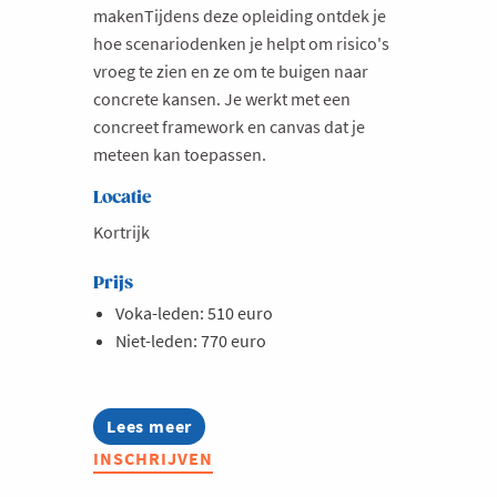
makenTijdens deze opleiding ontdek je
hoe scenariodenken je helpt om risico's
vroeg te zien en ze om te buigen naar
concrete kansen. Je werkt met een
concreet framework en canvas dat je
meteen kan toepassen.
Locatie
Kortrijk
Prijs
Voka-leden: 510 euro
Niet-leden: 770 euro
Lees meer
about
Opleiding:
INSCHRIJVEN
Toekomstgericht
ondernemen