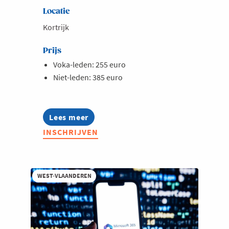
Locatie
Kortrijk
Prijs
Voka-leden: 255 euro
Niet-leden: 385 euro
Lees meer
about
Opleiding:
INSCHRIJVEN
Werken
met
Copilot
voor
hr-
WEST-VLAANDEREN
professionals