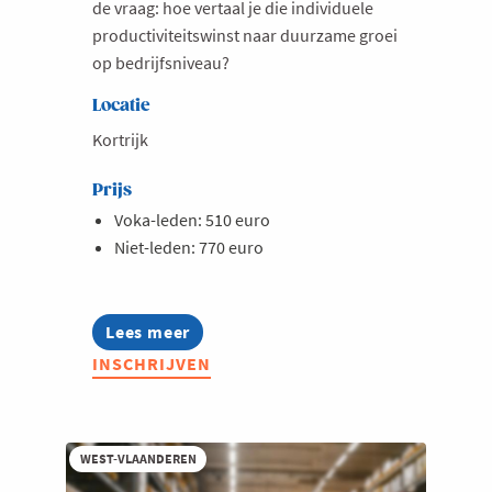
de vraag: hoe vertaal je die individuele
productiviteitswinst naar duurzame groei
op bedrijfsniveau?
Locatie
Kortrijk
Prijs
Voka-leden: 510 euro
Niet-leden: 770 euro
Lees meer
about
Opleiding:
INSCHRIJVEN
AI-
strategie
-
van
technologie
WEST-VLAANDEREN
naar