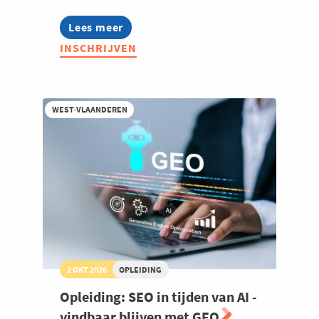
Lees meer
about
Lean
INSCHRIJVEN
Scouting
2026
WEST-VLAANDEREN
2 OKT 2026
OPLEIDING
Opleiding: SEO in tijden van AI -
vindbaar blijven met GEO