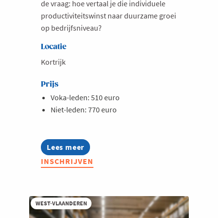
de vraag: hoe vertaal je die individuele
productiviteitswinst naar duurzame groei
op bedrijfsniveau?
Locatie
Kortrijk
Prijs
Voka-leden: 510 euro
Niet-leden: 770 euro
Lees meer
about
Opleiding:
INSCHRIJVEN
AI-
strategie
-
van
technologie
WEST-VLAANDEREN
naar