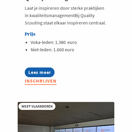
Laat je inspireren door sterke praktijken
in kwaliteitsmanagementBij Quality
Scouting staat elkaar inspireren centraal.
Prijs
Voka-leden: 1.380 euro
Niet-leden: 1.660 euro
Lees meer
about
Quality
INSCHRIJVEN
Scouting
2026
WEST-VLAANDEREN