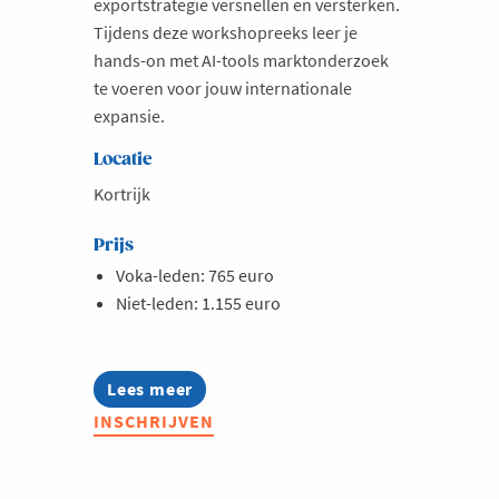
exportstrategie versnellen en versterken.
Tijdens deze workshopreeks leer je
hands-on met AI-tools marktonderzoek
te voeren voor jouw internationale
expansie.
Locatie
Kortrijk
Prijs
Voka-leden: 765 euro
Niet-leden: 1.155 euro
Lees meer
about
Opleiding:
INSCHRIJVEN
Marktonderzoek
met
AI