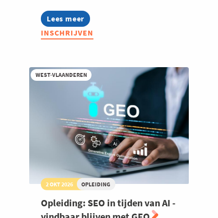
Lees meer
about
Lean
INSCHRIJVEN
Scouting
2026
WEST-VLAANDEREN
2 OKT 2026
OPLEIDING
Opleiding: SEO in tijden van AI -
vindbaar blijven met GEO