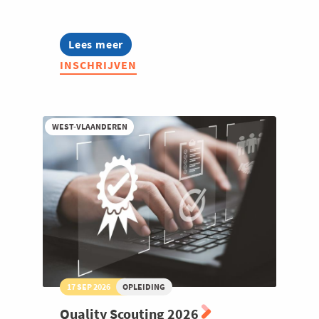
Lees meer
about
Warehouse
INSCHRIJVEN
Scouting
2026
WEST-VLAANDEREN
17 SEP 2026
OPLEIDING
Quality Scouting 2026