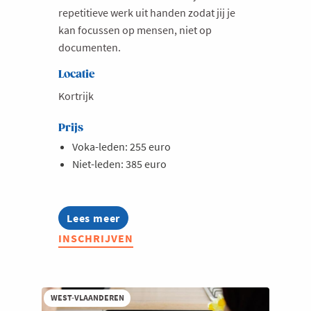
repetitieve werk uit handen zodat jij je
kan focussen op mensen, niet op
documenten.
Locatie
Kortrijk
Prijs
Voka-leden: 255 euro
Niet-leden: 385 euro
Lees meer
about
Opleiding:
INSCHRIJVEN
Werken
met
Claude
voor
hr-
WEST-VLAANDEREN
professionals