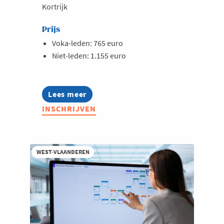
Kortrijk
Prijs
Voka-leden: 765 euro
Niet-leden: 1.155 euro
Lees meer
about
Opleiding:
INSCHRIJVEN
De
kortste
digitale
weg
naar
WEST-VLAANDEREN
je
klant
-
voor
starters
en
groeiers