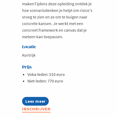
makenTijdens deze opleiding ontdek je
hoe scenariodenken je helpt om risico's
vroeg te zien en ze om te buigen naar
concrete kansen. Je werkt met een
concreet framework en canvas dat je
meteen kan toepassen.
Locatie
Kortrijk
Prijs
Voka-leden: 510 euro
Niet-leden: 770 euro
Lees meer
about
Opleiding:
INSCHRIJVEN
Toekomstgericht
ondernemen