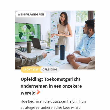
kleine
ondernemingen
WEST-VLAANDEREN
14 OKT 2026
OPLEIDING
Opleiding: Toekomstgericht
ondernemen in een onzekere
wereld
Hoe bedrijven die duurzaamheid in hun
strategie verankeren drie keer winst