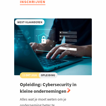
INSCHRIJVEN
SEO
in
tijden
van
AI
WEST-VLAANDEREN
-
vindbaar
blijven
met
GEO
13 OKT 2026
OPLEIDING
Opleiding: Cybersecurity in
kleine ondernemingen
Alles wat je moet weten om je
onderneming beter te