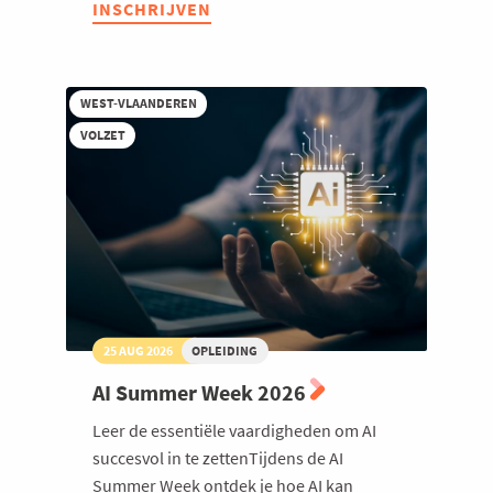
INSCHRIJVEN
AI
Welzijn en gezondheidszorg
in
hr
toegepast
WEST-VLAANDEREN
VOLZET
25 AUG 2026
OPLEIDING
AI Summer Week 2026
Leer de essentiële vaardigheden om AI
succesvol in te zettenTijdens de AI
Summer Week ontdek je hoe AI kan