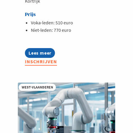
Kortrijk
Prijs
Voka-leden: 510 euro
Niet-leden: 770 euro
Lees meer
about
Opleiding:
INSCHRIJVEN
Vereenvoudig
je
administratie
met
AI
WEST-VLAANDEREN
en
RPA