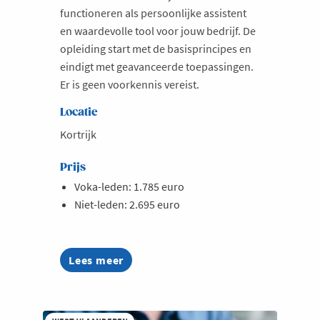
functioneren als persoonlijke assistent
en waardevolle tool voor jouw bedrijf. De
opleiding start met de basisprincipes en
eindigt met geavanceerde toepassingen.
Er is geen voorkennis vereist.
Locatie
Kortrijk
Prijs
Voka-leden: 1.785 euro
Niet-leden: 2.695 euro
Lees meer
about
AI
Summer
Week
2026