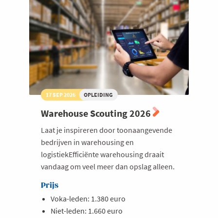
competitief
voordeel
17 SEP 2026
OPLEIDING
Warehouse Scouting 2026
Laat je inspireren door toonaangevende
bedrijven in warehousing en
logistiekEfficiënte warehousing draait
vandaag om veel meer dan opslag alleen.
Prijs
Voka-leden: 1.380 euro
Niet-leden: 1.660 euro