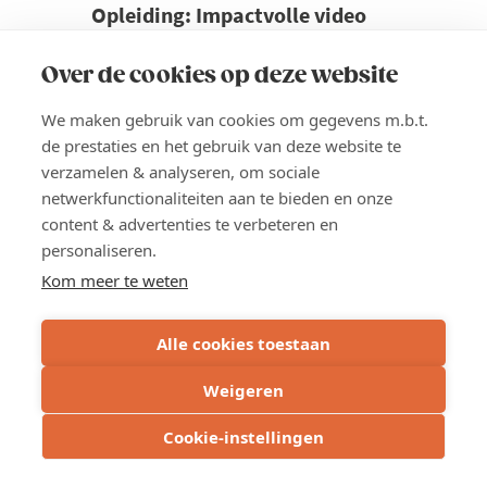
Opleiding: Impactvolle video
maken en monteren met je
smartphone
Over de cookies op deze website
Video is vandaag onmisbaar in elke
We maken gebruik van cookies om gegevens m.b.t.
marketingaanpak. Maar hoe zet je video
de prestaties en het gebruik van deze website te
slim en doelgericht in? Hoe zorg je dat je
verzamelen & analyseren, om sociale
smartphonevideo’s niet alleen mooi zijn,
netwerkfunctionaliteiten aan te bieden en onze
maar ook bijdragen aan je bedrijfs- en
content & advertenties te verbeteren en
marketingdoelen?
personaliseren.
Kom meer te weten
Prijs
Voka-leden: 765 euro
Alle cookies toestaan
Niet-leden: 1.155 euro
Weigeren
Lees meer
about
Cookie-instellingen
Opleiding:
INSCHRIJVEN
Impactvolle