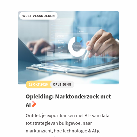
in
een
onzekere
WEST-VLAANDEREN
wereld
19 OKT 2026
OPLEIDING
Opleiding: Marktonderzoek met
AI
Ontdek je exportkansen met AI - van data
tot strategieVan buikgevoel naar
marktinzicht, hoe technologie & AI je