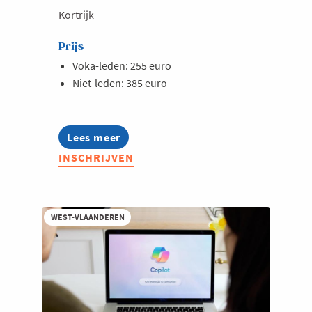
Kortrijk
Prijs
Voka-leden: 255 euro
Niet-leden: 385 euro
Lees meer
about
Opleiding:
INSCHRIJVEN
Copilot
voor
hr-
professionals
-
WEST-VLAANDEREN
verdieping
&
hr-
agents