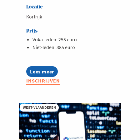
Locatie
Kortrijk
Prijs
Voka-leden: 255 euro
Niet-leden: 385 euro
Lees meer
about
Opleiding:
INSCHRIJVEN
Werken
met
Copilot
voor
hr-
WEST-VLAANDEREN
professionals