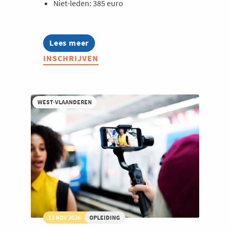
Niet-leden: 385 euro
Lees meer
about
Opleiding:
INSCHRIJVEN
AI
voor
marketeers
WEST-VLAANDEREN
13 NOV 2026
OPLEIDING