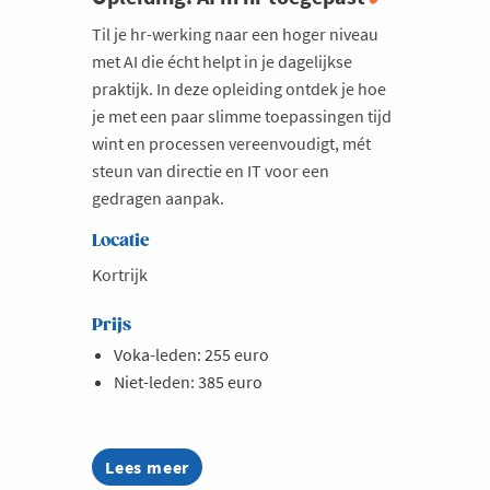
Milieu
Til je hr-werking naar een hoger niveau
met AI die écht helpt in je dagelijkse
Mobiliteit
praktijk. In deze opleiding ontdek je hoe
Netwerking
je met een paar slimme toepassingen tijd
wint en processen vereenvoudigt, mét
Onderwijs
steun van directie en IT voor een
Opvolging en Overname
gedragen aanpak.
Persoonlijke vaardigheden
Locatie
Regeringsvorming
Kortrijk
Retail
Prijs
Ruimtelijke ordening en Infrastructuur
Voka-leden: 255 euro
Scale-ups
Niet-leden: 385 euro
Starten
Strategie
Lees meer
about
Supply Chain
Opleiding: