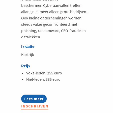
beschermen Cyberaanvallen treffen
allang niet meer alleen grote bedrijven.
Ook kleine ondernemingen worden
steeds vaker geconfronteerd met
phishing, ransomware, CEO-fraude en
datalekken.
Locatie
Kortrijk
Prijs
Voka-leden: 255 euro
Niet-leden: 385 euro
Lees meer
about
Opleiding:
INSCHRIJVEN
Cybersecurity
in