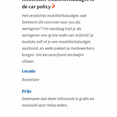
de car policy
Milieu
Het verplichte mobiliteitsbudget: wat
Mobiliteit
betekent dit concreet voor jou als
Netwerking
werkgever? Tot vandaag had je als
Onderwijs
werkgever een grote mate van vrijheid: je
besliste zelf of je een mobiliteitsbudget
Opvolging en Overname
aanbood, en welk pakket je medewerkers
Persoonlijke vaardigheden
kregen. Die keuzevrijheid verdwijnt
stilaan.
Regeringsvorming
Retail
Locatie
Ruimtelijke ordening en Infrastructuur
Roeselare
Scale-ups
Prijs
Starten
Deelname aan deze infosessie is gratis en
exclusief voor Voka-leden.
Strategie
Supply Chain