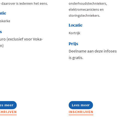
- daarover is iedereen het eens.
onderhoudstechniekers,
elektromecaniciens en
atie
storingstechniekers.
skerke
Locatie
s
Kortrijk
uro (exclusief voor Voka-
Prijs
n)
Deelname aan deze infoses
is gratis.
es meer
out
Lees meer
about
ka
Infosessie:
CHRIJVEN
INSCHRIJVEN
nnect
Talentmissie