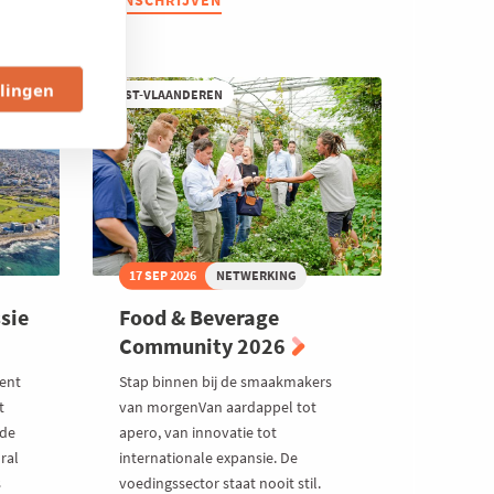
INSCHRIJVEN
Ladies:
Leading
Ladies
in
Outdoor
llingen
WEST-VLAANDEREN
Living
17 SEP 2026
NETWERKING
sie
Food & Beverage
Community 2026
lent
Stap binnen bij de smaakmakers
t
van morgenVan aardappel tot
 de
apero, van innovatie tot
ral
internationale expansie. De
s
voedingssector staat nooit stil.