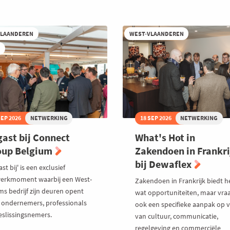
Zuid-
thobeton
Afrika
VLAANDEREN
WEST-VLAANDEREN
T
SEP 2026
NETWERKING
18 SEP 2026
NETWERKING
gast bij Connect
What's Hot in
oup Belgium
Zakendoen in Frankri
bij Dewaflex
ast bij' is een exclusief
erkmoment waarbij een West-
Zakendoen in Frankrijk biedt h
ms bedrijf zijn deuren opent
wat opportuniteiten, maar vra
 ondernemers, professionals
ook een specifieke aanpak op v
eslissingsnemers.
van cultuur, communicatie,
regelgeving en commerciële