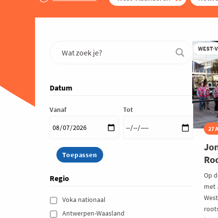
WEST-
Datum
Vanaf
Tot
27 
Jon
Roo
Op d
Regio
met 
West
Voka nationaal 
root
Antwerpen-Waasland 