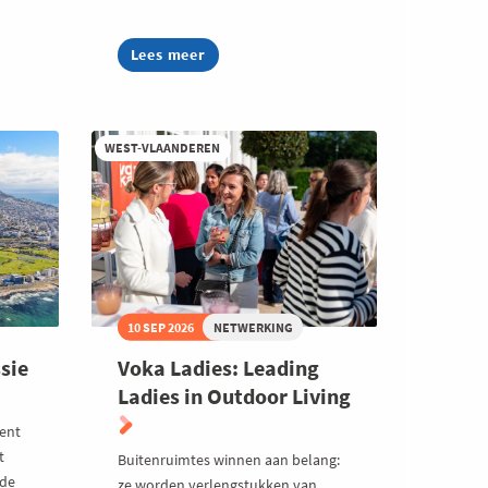
Lees meer
about
Voka
One:
Coworking
Day
|
WEST-VLAANDEREN
Kortrijk
10 SEP 2026
NETWERKING
sie
Voka Ladies: Leading
Ladies in Outdoor Living
lent
t
Buitenruimtes winnen aan belang:
 de
ze worden verlengstukken van