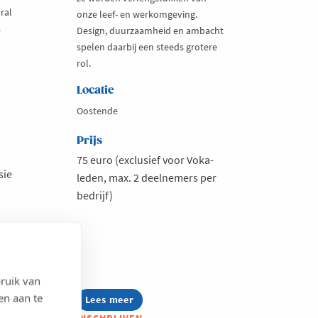
ral
onze leef- en werkomgeving.
s
Design, duurzaamheid en ambacht
spelen daarbij een steeds grotere
rol.
Locatie
Oostende
Prijs
75 euro (exclusief voor Voka-
sie
leden, max. 2 deelnemers per
bedrijf)
ruik van
en aan te
Lees meer
about
Voka