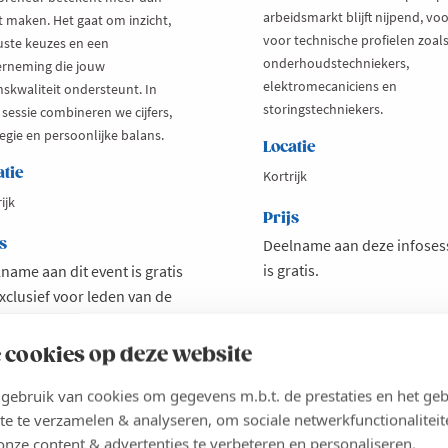
arbeidsmarkt blijft nijpend, voo
t maken. Het gaat om inzicht,
voor technische profielen zoal
ste keuzes en een
onderhoudstechniekers,
rneming die jouw
elektromecaniciens en
nskwaliteit ondersteunt. In
storingstechniekers.
 sessie combineren we cijfers,
egie en persoonlijke balans.
Locatie
atie
Kortrijk
ijk
Prijs
s
Deelname aan deze infoses
is gratis.
name aan dit event is gratis
xclusief voor leden van de
a One-community bij Voka
t-Vlaanderen.
 cookies op deze website
ebruik van cookies om gegevens m.b.t. de prestaties en het geb
te te verzamelen & analyseren, om sociale netwerkfunctionaliteit
es meer
out
Lees meer
about
ka
Infosessie:
onze content & advertenties te verbeteren en personaliseren.