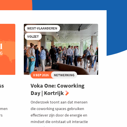
WEST-VLAANDEREN
VOLZET
8 SEP 2026
NETWERKING
ss
Voka One: Coworking
Day | Kortrijk
Onderzoek toont aan dat mensen
samen
die coworking spaces gebruiken
rs
effectiever zijn door de energie en
mindset die ontstaat uit interactie