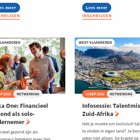
es meer
out
Lees meer
about
ng
International
CHRIJVEN
INSCHRIJVEN
ka
Business
n
Happening
ur
2026
ots.
VLAANDEREN
WEST-VLAANDEREN
invented.
EP 2026
NETWERKING
10 SEP 2026
NETWERKING
a One: Financieel
Infosessie: Talentmis
ond als solo-
Zuid-Afrika
dernemer
Heb je moeite om technisch ta
te vinden in eigen land? Je ben
cieel gezond zijn als
zeker niet alleen. De krapte op
preneur betekent meer dan