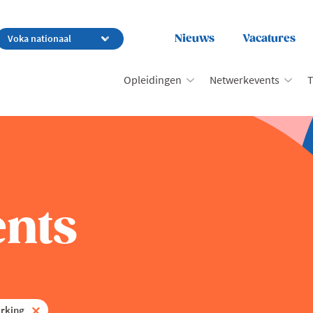
Nieuws
Vacatures
Opleidingen
Netwerkevents
T
nts
rking