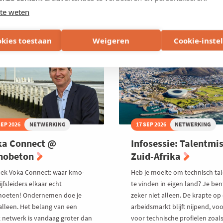
CHRIJVEN
INSCHRIJVEN
e:
Talentmissie
te weten
nancieel
Zuid-
zond
Afrika
s
lo-
okies toestaan
Weigeren
Cookie-inste
VLAANDEREN
WEST-VLAANDEREN
dernemer
SEP 2026
NETWERKING
17 SEP 2026
NETWERKING
ka Connect @
Infosessie: Talentmis
thobeton
Zuid-Afrika
ek Voka Connect: waar kmo-
Heb je moeite om technisch ta
jfsleiders elkaar echt
te vinden in eigen land? Je ben
oeten! Ondernemen doe je
zeker niet alleen. De krapte op
 alleen. Het belang van een
arbeidsmarkt blijft nijpend, voo
k netwerk is vandaag groter dan
voor technische profielen zoal