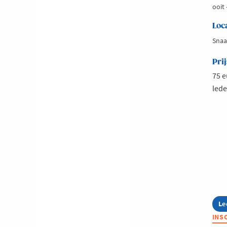
ooit 
Loc
Snaa
Prij
75 e
lede
Le
ab
Vo
INS
Co