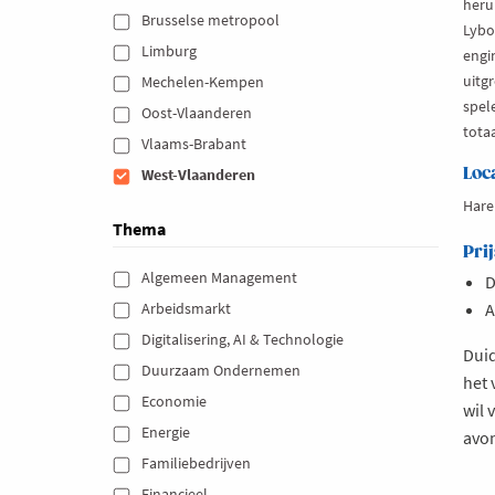
heru
Brusselse metropool 
Lybov
Limburg 
engin
uitg
Mechelen-Kempen 
spele
Oost-Vlaanderen 
tota
Vlaams-Brabant 
Loc
West-Vlaanderen 
Hare
Thema
Prij
Algemeen Management 
D
Arbeidsmarkt 
A
Digitalisering, AI & Technologie 
Duid
Duurzaam Ondernemen 
het
Economie 
wil 
Energie 
avo
Familiebedrijven 
Financieel 