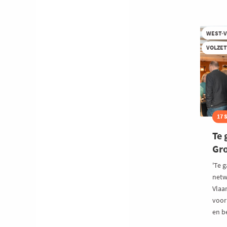
@
Li
WEST-
VOLZE
17 
Te 
Gr
'Te g
netw
Vlaa
voor
en b