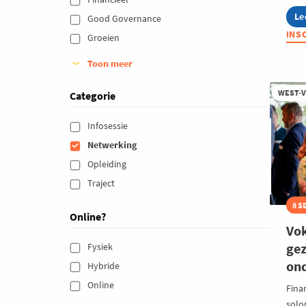
Le
ab
Good Governance 
Jo
INS
Groeien 
Vo
o
To
Toon meer
-
Ro
WEST-
Categorie
Re
Infosessie 
Netwerking 
Opleiding 
Traject 
8 S
Online?
Vok
gez
Fysiek 
on
Hybride 
Online 
Finan
solo