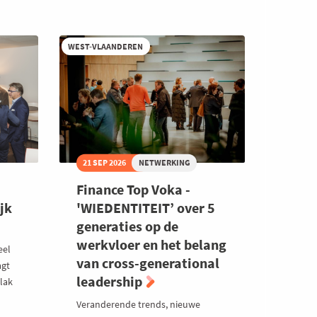
Beverage
Community
2026
WEST-VLAANDEREN
21 SEP 2026
NETWERKING
Finance Top Voka -
jk
'WIEDENTITEIT’ over 5
generaties op de
werkvloer en het belang
eel
van cross-generational
agt
leadership
lak
Veranderende trends, nieuwe