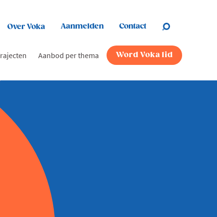
Aanmelden
Contact
Over Voka
rajecten
Aanbod per thema
Word Voka lid