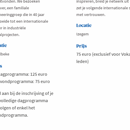
itvonden. We bezoeken
inspireren, breid je netwerk uit
er, een familiale
zet je volgende internationale 
eeringgroep die in 40 jaar
met vertrouwen.
roeide tot een internationale
Locatie
r in industriële
Izegem
alprojecten.
atie
Prijs
75 euro (exclusief voor Vok
lbeke
leden)
s
agprogramma: 125 euro
vondprogramma: 75 euro
 aan bij de inschrijving of je
 volledige dagprogramma
volgen of enkel het
ndprogramma.