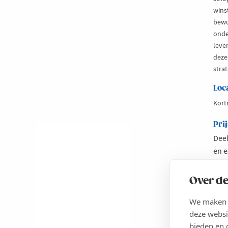
wins
bewu
onde
leve
deze
strat
Loc
Kortr
Prij
Deel
en e
Vok
Wes
Over de
We maken g
deze websi
Le
ab
Vo
bieden en 