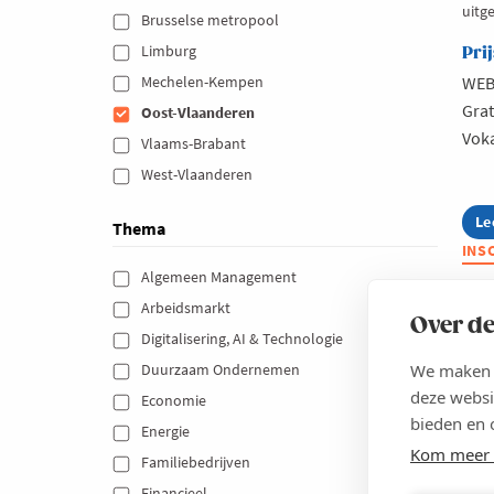
uitg
Brusselse metropool 
Limburg 
Prij
Mechelen-Kempen 
WEB
Grat
Oost-Vlaanderen 
Vok
Vlaams-Brabant 
West-Vlaanderen 
Le
ab
Thema
Vo
INS
In
Algemeen Management 
ov
Om
Arbeidsmarkt 
Over de
Digitalisering, AI & Technologie 
We maken g
Duurzaam Ondernemen 
deze websi
Economie 
bieden en 
Energie 
Kom meer 
Familiebedrijven 
Financieel 