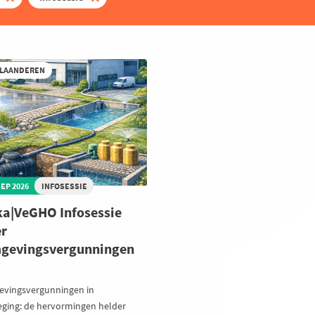
VLAANDEREN
SEP 2026
INFOSESSIE
a|VeGHO Infosessie
r
gevingsvergunningen
vingsvergunningen in
ging: de hervormingen helder