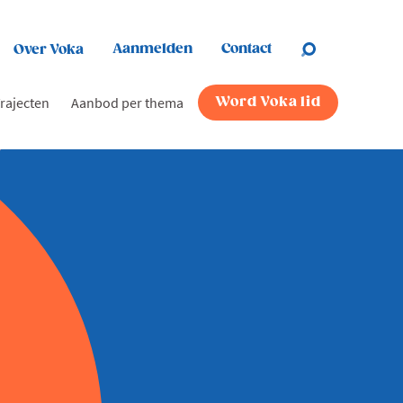
Aanmelden
Contact
Over Voka
rajecten
Aanbod per thema
Word Voka lid