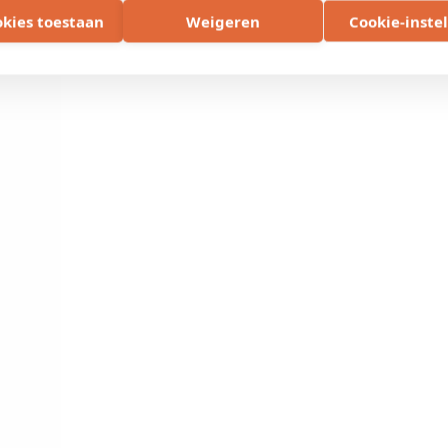
okies toestaan
Weigeren
Cookie-inste