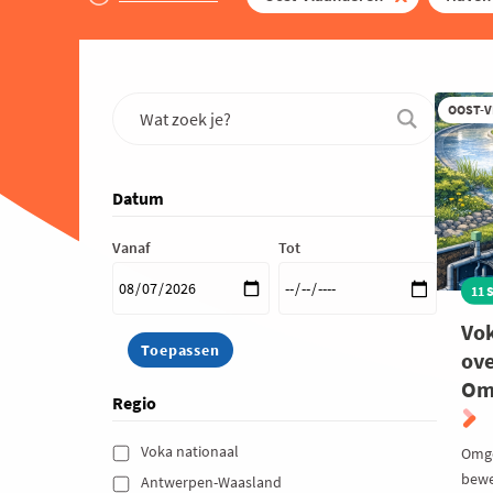
OOST-
Datum
Vanaf
Tot
11 
Vok
ove
Om
Regio
Voka nationaal 
Omge
bewe
Antwerpen-Waasland 