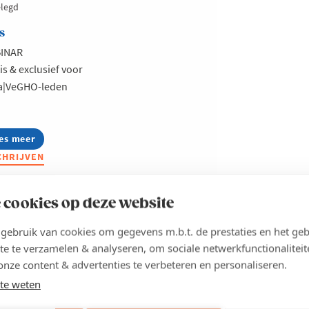
elegd
s
INAR
is & exclusief voor
a|VeGHO-leden
es meer
out
ka|VeGHO
CHRIJVEN
fosessie
er
gevingsvergunningen
 cookies op deze website
ebruik van cookies om gegevens m.b.t. de prestaties en het geb
te te verzamelen & analyseren, om sociale netwerkfunctionaliteit
onze content & advertenties te verbeteren en personaliseren.
te weten