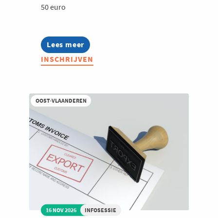
50 euro
Lees meer
about
Finance
INSCHRIJVEN
Top
Voka
|
Cross-
generational
OOST-VLAANDEREN
leadership
en
de
toekomst
van
finance
16 NOV 2026
INFOSESSIE