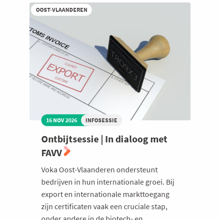
FAGG
OOST-VLAANDEREN
16 NOV 2026
INFOSESSIE
Ontbijtsessie | In dialoog met
FAVV
Voka Oost-Vlaanderen ondersteunt
bedrijven in hun internationale groei. Bij
export en internationale markttoegang
zijn certificaten vaak een cruciale stap,
onder andere in de biotech- en