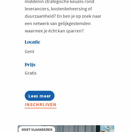
middenin strategische keuzes rond
leveranciers, kostenbeheersing of
Milieu
duurzaamheid? En ben je op zoek naar
Mobiliteit
een netwerk van gelijkgestemden
Netwerking
waarmee je écht kan sparren?
Onderwijs
Locatie
Opvolging en Overname
Gent
Persoonlijke vaardigheden
Prijs
Regeringsvorming
Gratis
Retail
Ruimtelijke ordening en Infrastructuur
Lees meer
about
Scale-ups
Inspiratielunch
INSCHRIJVEN
voor
Starten
aankopers
Strategie
Supply Chain
OOST-VLAANDEREN