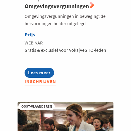
Omgevingsvergunningen
Omgevingsvergunningen in beweging: de
hervormingen helder uitgelegd
Prijs
WEBINAR
Gratis & exclusief voor Voka|VeGHO-leden
Lees meer
about
Voka|VeGHO
INSCHRIJVEN
Infosessie
over
Omgevingsvergunningen
OOST-VLAANDEREN