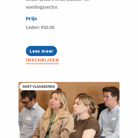
voedingssector.
Prijs
Leden: €50.00
Lees meer
about
Ontbijtsessie
INSCHRIJVEN
|
In
dialoog
met
FAVV
OOST-VLAANDEREN