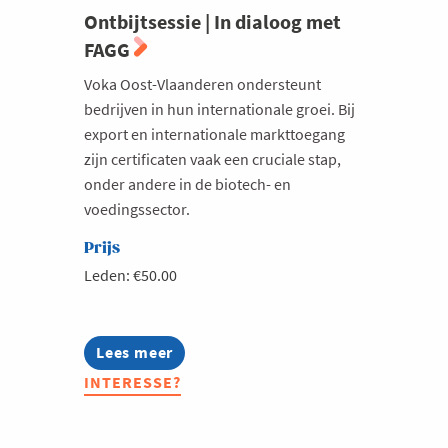
Ontbijtsessie | In dialoog met
FAGG
Voka Oost-Vlaanderen ondersteunt
bedrijven in hun internationale groei. Bij
export en internationale markttoegang
zijn certificaten vaak een cruciale stap,
onder andere in de biotech- en
voedingssector.
Prijs
Leden: €50.00
Lees meer
about
Ontbijtsessie
INTERESSE?
|
In
dialoog
met