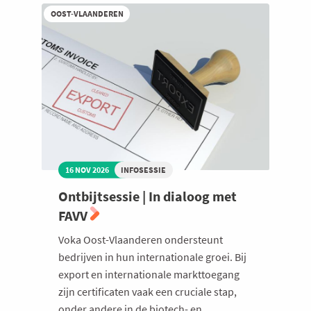
FAGG
OOST-VLAANDEREN
16 NOV 2026
INFOSESSIE
Ontbijtsessie | In dialoog met
FAVV
Voka Oost-Vlaanderen ondersteunt
bedrijven in hun internationale groei. Bij
export en internationale markttoegang
zijn certificaten vaak een cruciale stap,
onder andere in de biotech- en