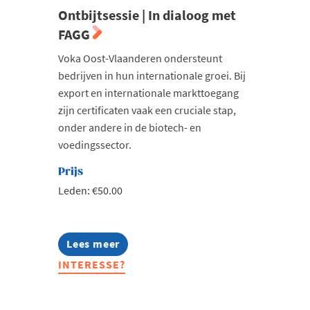
Ontbijtsessie | In dialoog met
FAGG
Voka Oost-Vlaanderen ondersteunt
bedrijven in hun internationale groei. Bij
export en internationale markttoegang
zijn certificaten vaak een cruciale stap,
onder andere in de biotech- en
voedingssector.
Prijs
Leden: €50.00
Lees meer
about
Ontbijtsessie
INTERESSE?
|
In
dialoog
met