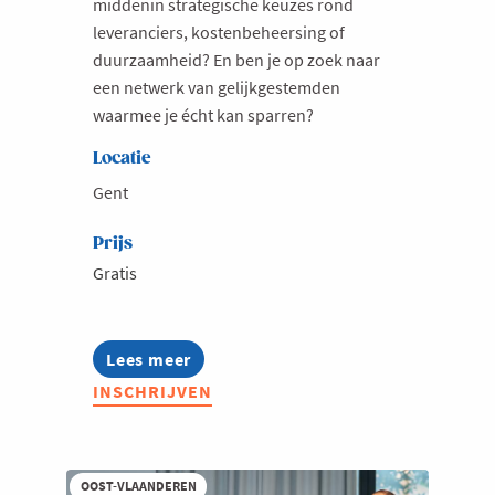
middenin strategische keuzes rond
leveranciers, kostenbeheersing of
Milieu
duurzaamheid? En ben je op zoek naar
Mobiliteit
een netwerk van gelijkgestemden
Netwerking
waarmee je écht kan sparren?
Onderwijs
Locatie
Opvolging en Overname
Gent
Persoonlijke vaardigheden
Prijs
Regeringsvorming
Gratis
Retail
Ruimtelijke ordening en Infrastructuur
Lees meer
about
Scale-ups
Inspiratielunch
INSCHRIJVEN
voor
Starten
aankopers
Strategie
Supply Chain
OOST-VLAANDEREN