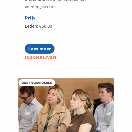
voedingssector.
Prijs
Leden: €50.00
Lees meer
about
Ontbijtsessie
INSCHRIJVEN
|
In
dialoog
met
FAVV
OOST-VLAANDEREN