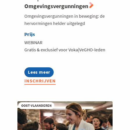
Omgevingsvergunningen
Omgevingsvergunningen in beweging: de
hervormingen helder uitgelegd
Prijs
WEBINAR
Gratis & exclusief voor Voka|VeGHO-leden
Lees meer
about
Voka|VeGHO
INSCHRIJVEN
Infosessie
over
Omgevingsvergunningen
OOST-VLAANDEREN