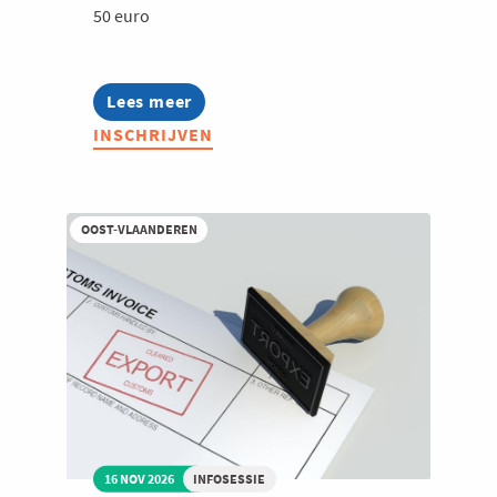
50 euro
Lees meer
about
Finance
INSCHRIJVEN
Top
Voka
|
Cross-
generational
OOST-VLAANDEREN
leadership
en
de
toekomst
van
finance
16 NOV 2026
INFOSESSIE