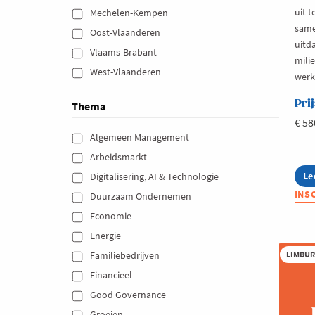
uit t
Mechelen-Kempen 
same
Oost-Vlaanderen 
uitd
Vlaams-Brabant 
mili
West-Vlaanderen 
werk
Prij
Thema
€ 58
Algemeen Management 
Arbeidsmarkt 
Le
ab
Digitalisering, AI & Technologie 
Ne
INS
Duurzaam Ondernemen 
Mi
en
Economie 
Ve
Energie 
LIMBU
Familiebedrijven 
Financieel 
Good Governance 
Groeien 