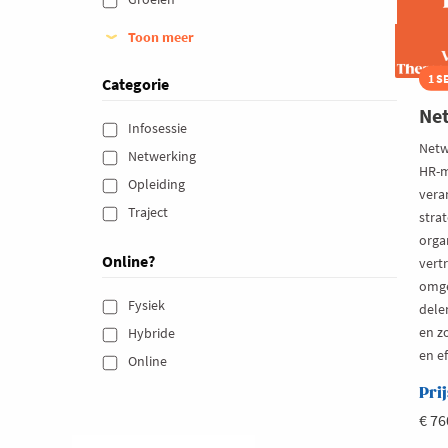
Toon meer
1 S
Categorie
Net
Infosessie 
Netwe
Netwerking 
HR-m
Opleiding 
vera
Traject 
stra
organ
Online?
vert
omge
Fysiek 
delen
en z
Hybride 
en e
Online 
Prij
€ 76