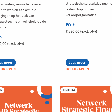
strategische salesuitdagingen 
e wisselen, kennis te delen en
leiderschap binnen
n te werken aan actuele
verkooporganisaties.
agingen op het vlak van
euwetgeving en veiligheid op de
Prijs
vloer.
€ 580,00 (excl. btw)
s
0,00 (excl. btw)
es meer
out
Lees meer
about
twerk
Netwerk
CHRIJVEN
INSCHRIJVEN
lieu
Sales
iligheid
RG
LIMBURG