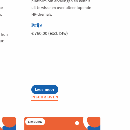
platform om ervaringen en kennis
ar
uit te wisselen over uiteenlopende
n,
HR-thema’s.
Prijs
€ 760,00 (excl. btw)
n hun
ur.
Lees meer
about
Netwerk
INSCHRIJVEN
HR
KMO
LIMBURG