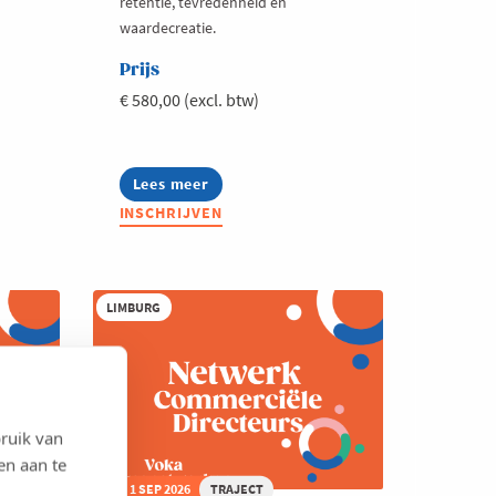
retentie, tevredenheid en
waardecreatie.
Prijs
€ 580,00 (excl. btw)
Lees meer
about
Netwerk
INSCHRIJVEN
Customer
Success
LIMBURG
ruik van
en aan te
1 SEP 2026
TRAJECT