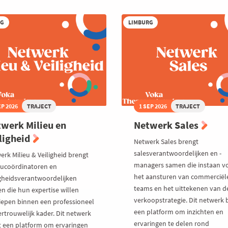
RG
LIMBURG
EP 2026
TRAJECT
1 SEP 2026
TRAJECT
werk Milieu en
Netwerk Sales
ligheid
Netwerk Sales brengt
salesverantwoordelijken en -
erk Milieu & Veiligheid brengt
managers samen die instaan v
eucoördinatoren en
het aansturen van commerciël
igheidsverantwoordelijken
teams en het uittekenen van d
n die hun expertise willen
verkoopstrategie. Dit netwerk 
iepen binnen een professioneel
een platform om inzichten en
ertrouwelijk kader. Dit netwerk
ervaringen te delen rond
t een platform om ervaringen