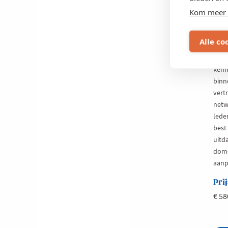
Kom meer 
Net
Ma
Alle co
Netw
bren
kenni
binn
vert
netw
lede
best 
uitd
dome
aanp
Prij
€ 58