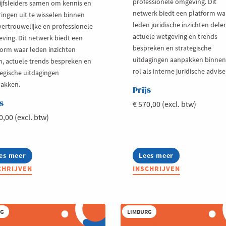
professionele omgeving. Dit
ijfsleiders samen om kennis en
netwerk biedt een platform wa
ringen uit te wisselen binnen
leden juridische inzichten dele
vertrouwelijke en professionele
actuele wetgeving en trends
ving. Dit netwerk biedt een
bespreken en strategische
form waar leden inzichten
uitdagingen aanpakken binne
n, actuele trends bespreken en
rol als interne juridische advise
tegische uitdagingen
akken.
Prijs
s
€ 570,00 (excl. btw)
0,00 (excl. btw)
es meer
out
Lees meer
about
twerk
Netwerk
CHRIJVEN
INSCHRIJVEN
ture
Counsel
aders
RG
LIMBURG