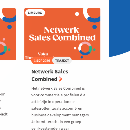
LIMBURG
1 SEP 2026
TRAJECT
Netwerk Sales
Combined
Het netwerk Sales Combined is
oor
voor commerciële profielen die
e
actief zijn in operationele
e
salesrollen, zoals account- en
biedt
business development managers.
Je komt terecht in een groep
gelijkgestemden waar