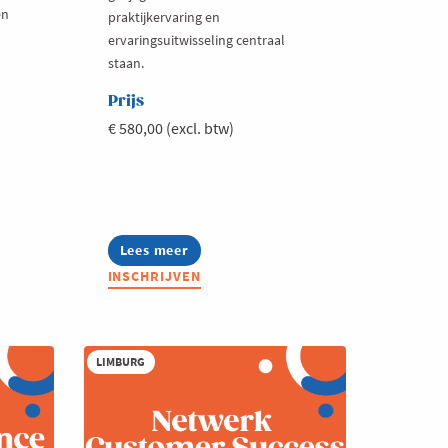
en
praktijkervaring en
ervaringsuitwisseling centraal
staan.
Prijs
€ 580,00 (excl. btw)
Lees meer
about
Netwerk
INSCHRIJVEN
Sales
Combined
LIMBURG