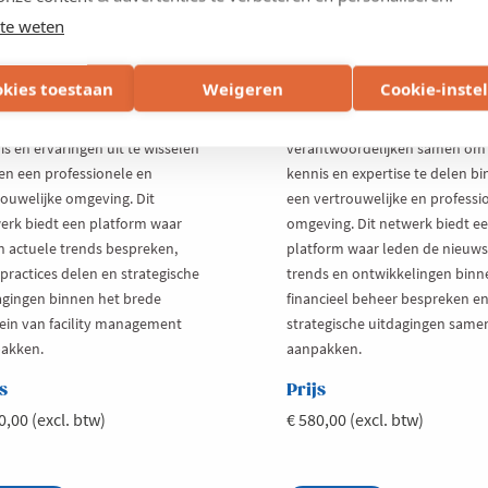
te weten
werk Facility
Netwerk Financieel
nagement
Beheer
okies toestaan
Weigeren
Cookie-inste
erk Facility Management
Netwerk Financieel Beheer bre
gt facility managers samen om
CFO’s, financieel managers en -
s en ervaringen uit te wisselen
verantwoordelijken samen om
en een professionele en
kennis en expertise te delen b
rouwelijke omgeving. Dit
een vertrouwelijke en professi
erk biedt een platform waar
omgeving. Dit netwerk biedt e
n actuele trends bespreken,
platform waar leden de nieuws
practices delen en strategische
trends en ontwikkelingen binn
agingen binnen het brede
financieel beheer bespreken e
in van facility management
strategische uitdagingen same
akken.
aanpakken.
s
Prijs
0,00 (excl. btw)
€ 580,00 (excl. btw)