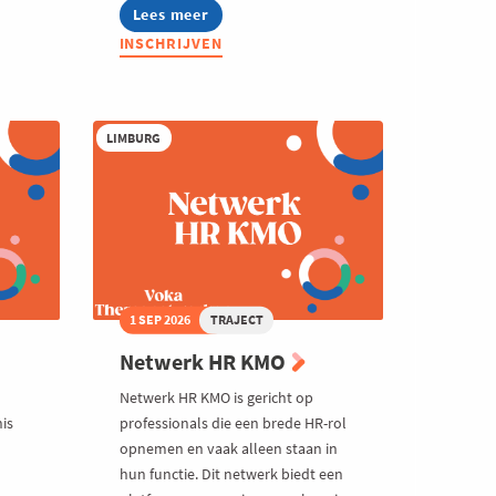
Lees meer
about
Netwerk
INSCHRIJVEN
Commerciële
Directeurs
LIMBURG
1 SEP 2026
TRAJECT
Netwerk HR KMO
Netwerk HR KMO is gericht op
is
professionals die een brede HR-rol
opnemen en vaak alleen staan in
hun functie. Dit netwerk biedt een