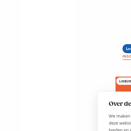
Le
ab
Ne
INS
H
St
LIMBU
Over de
We maken g
deze websi
bieden en 
1 S