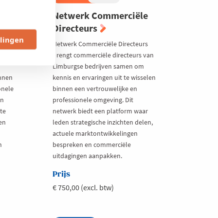
Netwerk Commerciële
Directeurs
llingen
ngt
Netwerk Commerciële Directeurs
brengt commerciële directeurs van
Limburgse bedrijven samen om
innen
kennis en ervaringen uit te wisselen
onele
binnen een vertrouwelijke en
en
professionele omgeving. Dit
te
netwerk biedt een platform waar
en
leden strategische inzichten delen,
n
actuele marktontwikkelingen
n
bespreken en commerciële
uitdagingen aanpakken.
Prijs
€ 750,00 (excl. btw)