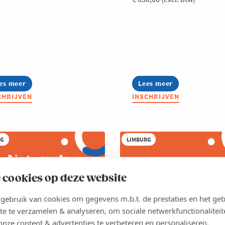
es meer
out
Lees meer
about
twerk
Netwerk
CHRIJVEN
INSCHRIJVEN
R
Strategic
rategic
Finance
RG
LIMBURG
 cookies op deze website
ebruik van cookies om gegevens m.b.t. de prestaties en het geb
te te verzamelen & analyseren, om sociale netwerkfunctionaliteit
onze content & advertenties te verbeteren en personaliseren.
EP 2026
TRAJECT
1 SEP 2026
TRAJECT