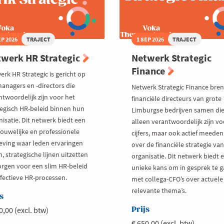
EP 2026
TRAJECT
1 SEP 2026
TRAJECT
werk HR Strategic
Netwerk Strategic
Finance
rk HR Strategic is gericht op
anagers en -directors die
Netwerk Strategic Finance bren
ntwoordelijk zijn voor het
financiële directeurs van grote
tegisch HR-beleid binnen hun
Limburgse bedrijven samen die
isatie. Dit netwerk biedt een
alleen verantwoordelijk zijn vo
rouwelijke en professionele
cijfers, maar ook actief meede
ving waar leden ervaringen
over de financiële strategie va
, strategische lijnen uitzetten
organisatie. Dit netwerk biedt 
orgen voor een slim HR-beleid
unieke kans om in gesprek te 
ffectieve HR-processen.
met collega-CFO’s over actuele
relevante thema’s.
s
0,00 (excl. btw)
Prijs
€ 650,00 (excl. btw)