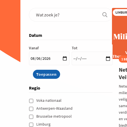
LIMBU
Datum
Vanaf
Tot
1 S
Net
Vei
Netw
Regio
mili
veil
Voka nationaal 
same
Antwerpen-Waasland 
verd
Brusselse metropool 
en v
Limburg 
bied