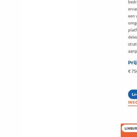
bedr
erva
een 
omge
plat
dele
stra
aanp
Prij
€ 75
Le
ab
Ne
INS
Fu
Le
LIMBU