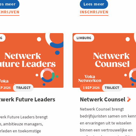
es meer
out
Lees meer
about
twerk
Netwerk
CHRIJVEN
INSCHRIJVEN
cility
Financieel
nagement
Beheer
RG
LIMBURG
EP 2026
TRAJECT
1 SEP 2026
TRAJECT
werk Future Leaders
Netwerk Counsel
Netwerk Counsel brengt
bedrijfsjuristen samen om kenn
erk Future Leaders brengt
en ervaringen uit te wisselen
e, ambitieuze managers,
binnen een vertrouwelijke en
rleden en toekomstige