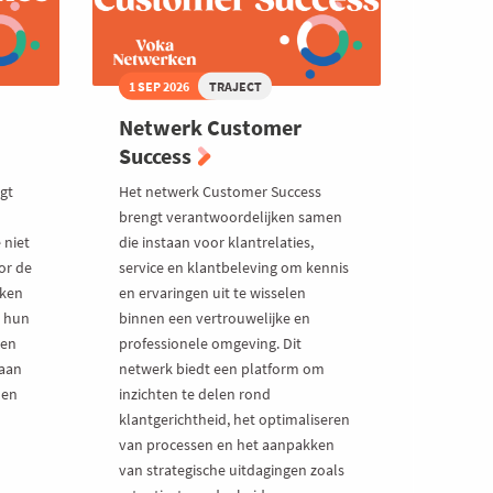
1 SEP 2026
TRAJECT
Netwerk Customer
Success
gt
Het netwerk Customer Success
brengt verantwoordelijken samen
 niet
die instaan voor klantrelaties,
or de
service en klantbeleving om kennis
nken
en ervaringen uit te wisselen
n hun
binnen een vertrouwelijke en
een
professionele omgeving. Dit
gaan
netwerk biedt een platform om
 en
inzichten te delen rond
klantgerichtheid, het optimaliseren
van processen en het aanpakken
van strategische uitdagingen zoals