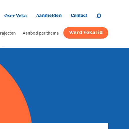
Aanmelden
Contact
Over Voka
rajecten
Aanbod per thema
Word Voka lid