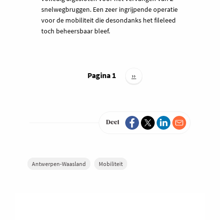
snelwegbruggen. Een zeer ingrijpende operatie
voor de mobiliteit die desondanks het fileleed
toch beheersbaar bleef.
Paginering
Pagina 1
Volgende
››
pagina
Deel
Antwerpen-Waasland
Mobiliteit